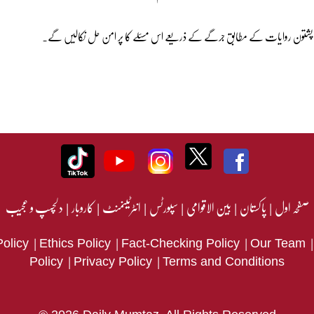
یں، پشتون روایات کے مطابق جرگے کے ذریعے اس مسئلے کا پر امن حل نکالیں گے۔
صفحہ اول
|
پاکستان
|
بین الاقوامی
|
سپورٹس
|
انٹرٹینمنٹ
|
کاروبار
|
دلچسپ و عجیب
|
|
|
Policy
Ethics Policy
Fact-Checking Policy
Our Team
|
|
Policy
Privacy Policy
Terms and Conditions