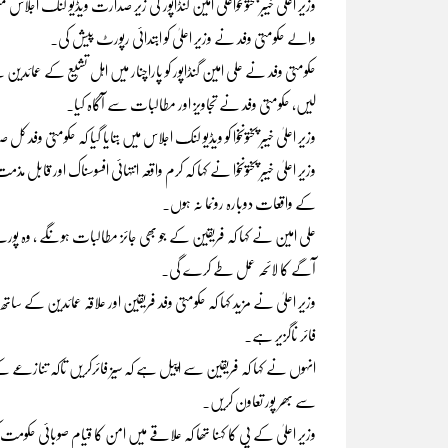
وزیر اعلیٰ خیبر پختونخواعلی امین گنڈاپور کی زیر صدارت ویڈیو لنک اجلاس 
والے حکومتی وفد نے وزیر اعلیٰ کو ابتدائی رپورٹ پیش کی۔
حکومتی وفد نے علی امین گنڈاپور کو پاراچنار میں اہل تشیع کے عمائد
لیں، حکومتی وفد نے تجاویز اور مطالبات سے آگاہ کیا۔
وزیر اعلیٰ خیبر پختونخوا کو ویڈیو لنک اجلاس میں بتایا گیا کہ حکومت
وزیر اعلیٰ خیبر پختونخوا نے کہا کہ کرم واقعہ انتہائی افسوسناک اور 
کے واقعات دوبارہ رونما نہ ہوں۔
علی امین نے کہا کہ فریقین کے جو بھی جائز مطالبات ہونگے ، وہ پور
آگے کا لائحہ عمل طے کرے گی۔
وزیر اعلیٰ نے مزید کہا کہ حکومتی وفد فریقین اور علاقہ عمائدین کے
فائر ناگزیر ہے۔
انہوں نے کہا کہ فریقین سے اپیل ہے کہ سیز فائرکریں تاکہ تنازعے کے
سے بھر پور تعاون کریں۔
وزیر اعلیٰ کے پی کا کہنا تھا کہ علاقے میں امن کا قیام صوبائی ح