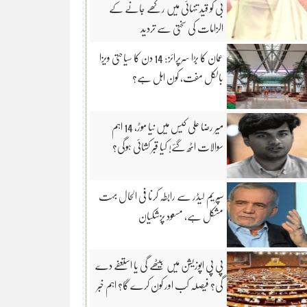
بی کو قید تنہائی میں رکھے جانے کے
الزامات کی سختی سے تردید
عمان کا بڑا سرپرائز: 14 دن کا سیاحتی ویزا
بالکل مفت، کون اہل ہے؟
میر رضا علی کیس میں نیا موڑ، 14 اہم
سوالات اٹھ گئے! کیا قبر کشائی ہوگی؟
سپریم لیڈر سے رابطہ کرنا فی الحال بہت
مشکل ہے، مسعود پزشکیان
پی پی اپوزیشن میں بیٹھے گی یا استعفے دے
گی؟ فیصلہ کب اور کون کرے گا؟ اہم خبر