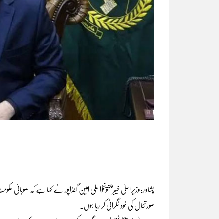
پشاور:وزیر اعلیٰ خیبر پختونخوا علی امین گنڈاپور نے کہا ہے کہ صوبائی 
صورتحال کی خود نگرانی کر رہا ہوں۔