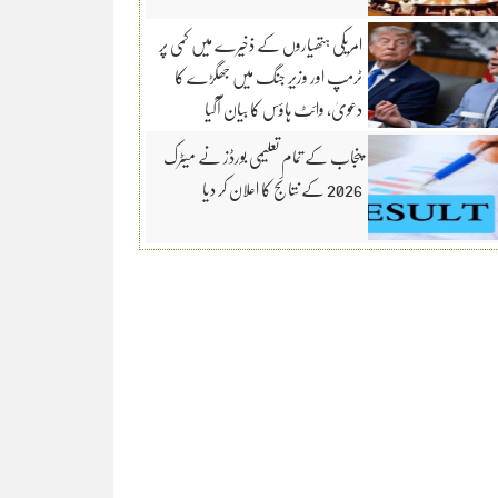
امریکی ہتھیاروں کے ذخیرے میں کمی پر
ٹرمپ اور وزیرِ جنگ میں جھگڑے کا
دعویٰ، وائٹ ہاؤس کا بیان آگیا
پنجاب کے تمام تعلیمی بورڈز نے میٹرک
2026 کے نتائج کا اعلان کر دیا