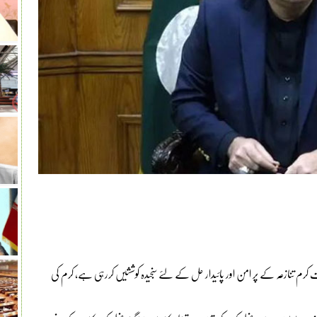
حکومت کرم تنازعہ کے پر امن اور پائیدار حل کے لئے سنجیدہ کوششیں کررہی ہے، کرم کی