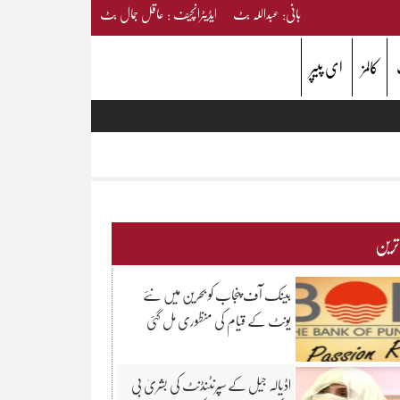
بانی: عبداللہ بٹ ایڈیٹرانچیف : عاقل جمال بٹ
کالمز
ای پیپر
 ترین
بینک آف پنجاب کو بحرین میں نئے
یونٹ کے قیام کی منظوری مل گئی
اڈیالہ جیل کے سپرنٹنڈنٹ کی بشریٰ بی