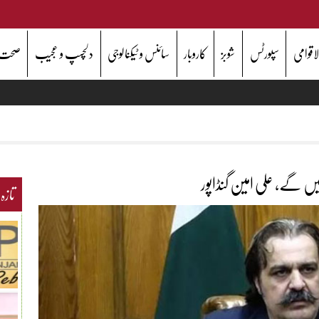
اقوامی
سپورٹس
شوبز
کاروبار
سائنس و ٹیکنالوجی
دلچسپ و عجیب
صحت
ں گے، علی امین گنڈاپور
تازہ