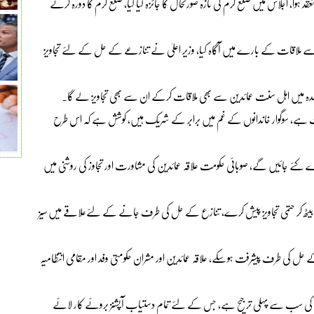
منعقد ہوا، اجلاس میں ضلع کرم کی تازہ صورتحال کا جائزہ لیا گیا، ضلع کرم کا دورہ کرنے
ین سے ملاقات کے بارے میں آگاہ کیا، وزیر اعلیٰ نے تنازعے کے حل کے لئے تجاویز
ی وفد کل صدہ میں اہل سنت عمائدین سے بھی ملاقات کرکے ان سے بھی تجاویز لے گا۔
قابل مذمت ہے، سوگوار خاندانوں کے غم میں برابر کے شریک ہیں، کوشش ہے کہ اس طرح
ے کئے جائیں گے، صوبائی حکومت علاقہ عمائدین کی مشاورت اور تجاوز کی روشنی میں
 ساتھ بیٹھ کر حتمی تجاویز پیش کرے، تنازع کے حل کی طرف جانے کے لئےعلاقے میں سیز
 حل کی طرف پیشرفت ہوسکے، علاقہ عمائدین اور مشران حکومتی وفد اور مقامی انتظامیہ
کومت کی سب سے پہلی ترجیح ہے، جس کے لئے تمام دستیاب آپشنز بروئے کار لائے