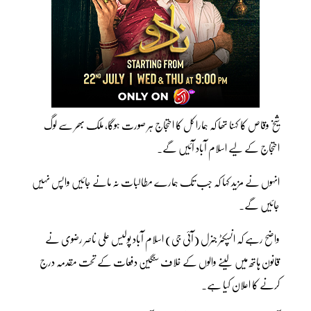
شیخ وقاص کا کہنا تھا کہ ہمارا کل کا احتجاج ہر صورت ہوگا، ملک بھر سے لوگ
احتجاج کے لیے اسلام آباد آئیں گے۔
انہوں نے مزید کہا کہ جب تک ہمارے مطالبات نہ مانے جائیں واپس نہیں
جائیں گے۔
واضح رہے کہ انسپکٹر جنرل (آئی جی) اسلام آباد پولیس علی ناصر رضوی نے
قانون ہاتھ میں لینے والوں کے خلاف سنگین دفعات کے تحت مقدمہ درج
کرنے کا اعلان کیا ہے۔