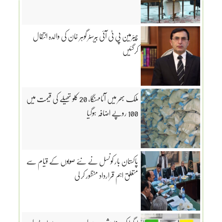
چیئرمین پی ٹی آئی بیرسٹر گوہر خان کی والدہ انتقال
کرگئیں
ملک بھر میں آٹامہنگا، 20 کلو تھیلے کی قیمت میں
100 روپے اضافہ ہوگیا
پاکستان بار کونسل نے نئے صوبوں کے قیام سے
متعلق اہم قرارداد منظور کر لی