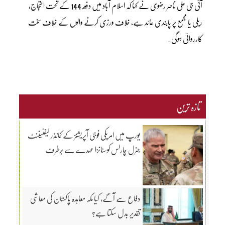
آئی جی علی ناصر رضوی نے کہا کہ اسلام آباد میں دفعہ144 کے تحت احتجاج،
ریلی یا مجمع پر پابندی عائد ہے، خلاف ورزی کرنے والوں کے خلاف سخت
کارروائی ہوگی۔
تازہ ترین
یورپ میں امریکی فوجی آپریشنز کے کمانڈر لیفٹیننٹ
جنرل چارلس کوسٹانزا عہدے سے برطرف
دفاع سے آگے، کیا مکہ معاہدہ پاکستان کی معاشی
تقدیر بدل سکتا ہے؟