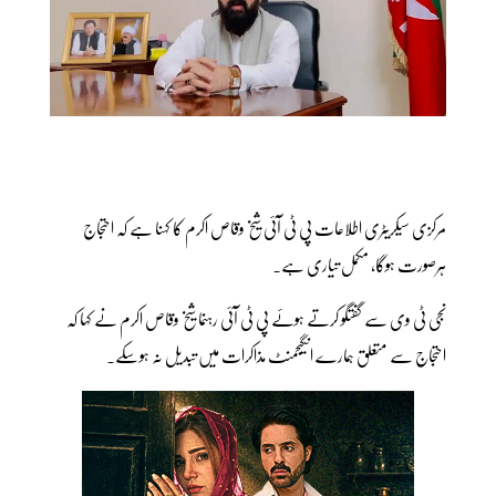
مرکزی سیکریٹری اطلاعات پی ٹی آئی شیخ وقاص اکرم کا کہنا ہے کہ احتجاج
ہرصورت ہوگا، مکمل تیاری ہے۔
نجی ٹی وی سے گفتگو کرتے ہوئے پی ٹی آئی رہنما شیخ وقاص اکرم نے کہا کہ
احتجاج سے متعلق ہمارے انگیجمنٹ مذاکرات میں تبدیل نہ ہوسکے۔