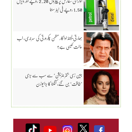
اوگرا کی سفارش پر پیٹرول 2.20 روپے اور ڈیزل
1.50 روپے فی لیٹر سستا
بھارتی لیجنڈ اداکار متھن چکرورتی کی سرجری، اب
حالت کیسی ہے؟
جین زی ’گٹر جنریشن‘ سے سب سے بڑی
’طاقت‘ بن گئے، کنگنا کا بڑا یوٹرن