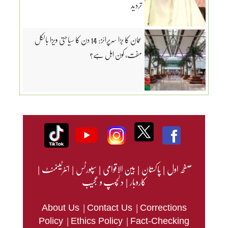
تردید
عمان کا بڑا سرپرائز: 14 دن کا سیاحتی ویزا بالکل
مفت، کون اہل ہے؟
صفحہ اول
|
پاکستان
|
بین الاقوامی
|
سپورٹس
|
انٹرٹینمنٹ
|
کاروبار
|
دلچسپ و عجیب
|
|
About Us
Contact Us
Corrections
|
|
Policy
Ethics Policy
Fact-Checking