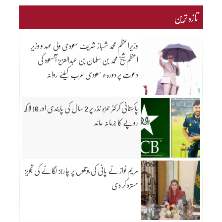
تازہ ترین
وزیراعظم محمد شہباز شریف سعودی ولی عہد و وزیرِ
اعظم شیخ محمد بن سلمان بن عبدالعزیز آلسعود کی
دعوت پر دورہء سعودی عرب کیلئے روانہ
پاکستانی کرکٹر حمزہ نذر پر 2 سال کی پابندی اور 10 لاکھ
روپے کا جرمانہ عائد
مریم نواز نے پانی کی بوتلوں پر چارجز لگانے کی تجویز
مسترد کر دی