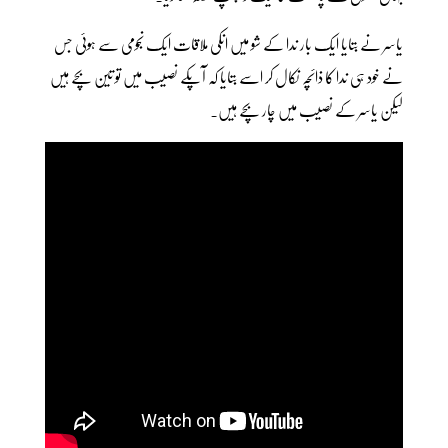
یاسر نے بتایا ایک بار ندا کے شو میں انکی ملاقات ایک نجومی سے ہوئی جس
نے خود ہی ندا کا ذائچہ نکال کر اسے بتایا کہ آپکے نصیب میں تو تین بچے ہیں
لیکن یاسر کے نصیب میں چار بچے ہیں۔