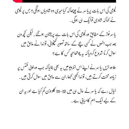
نجومی کی اس بات پریاسر نے پوچھا کہ کیا میری دو شادیاں ہونگی؟ جس پر نجومی
نے کہا کہ شادی تو ایک ہی ہوگی۔
یاسر نواز کے مطابق وہ نجومی کی اس بات سے پریشان ہوگئے۔لیکن کچھ دن
بعد جب انہوں نے کسی بچے کے ساتھ تصویر کھنچوائی، تو ندا نے مذاق میں
سوال کرنا شروع کردیا کہ یہ چوتھا بچہ کس کا ہے؟
علاوہ ازیں یاسر نے اپنے اس انٹرویو میں یہ بھی بتایا کہ جب وہ اپنی فٹنس پر
زیادہ محنت کرتے ہیں، تو ندا کبھی کبھار ان سے مذاق میں سوال کرتی ہیں۔
خیال رہے کہ یاسر نے حال ہی میں 12-13 کلو وزن کم کیا ہے اور یہ ان
کے لیے ایک اہم کامیابی ہے۔