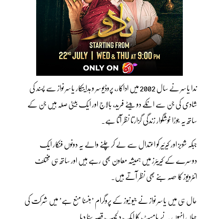
ندا یاسر نے سال 2002 میں اداکار، پروڈیوسر و ہدایتکار یاسر نواز سے پسند کی
شادی کی جن سے انکے دو بیٹے فرید، بالاج اور ایک بیٹی صلہ ہیں جن کے
ساتھ یہ جوڑا خوشگوار زندگی گزارتا نظر آتا ہے۔
جبکہ شوبز اور کیرئیر کو اعتدال سے لے کر چلنے والے یہ دونوں فنکار ایک
دوسرے کے کیریئرز میں ہمیشہ معاون بھی رہے ہیں اور ساتھ ہی مختلف
انٹرویوز کا حصہ بنے بھی نظر آتے ہیں۔
حال ہی میں یاسر نواز نے جیو نیوز کے پروگرام ’ہنسنا منع ہے’ میں شرکت کی
جہاں انہوں نے پامسٹ کا ایک دلچسپ قصہ سنا دیا۔