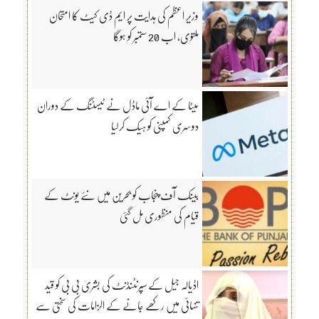
وزیرِ اعظم کی ہدایت پر ایم ڈی کیٹ کا امتحان
ملتوی، اب 20 ستمبر کو ہوگا
میٹا کے اے آئی ماڈل نے ٹیسٹنگ کے دوران
دوسری کمپنی کو ہیک کرلیا
بینک آف پنجاب کو بحرین میں نئے یونٹ کے
قیام کی منظوری مل گئی
اڈیالہ جیل کے سپرنٹنڈنٹ کی بشریٰ بی بی کو قید
تنہائی میں رکھے جانے کے الزامات کی سختی سے