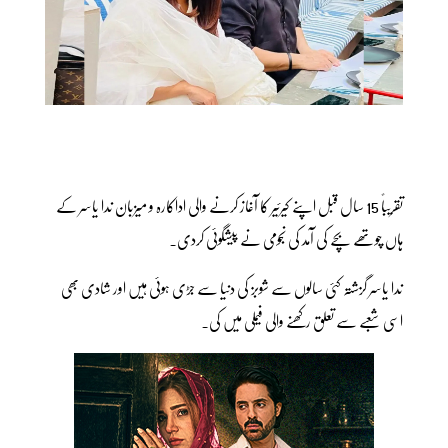
تقریباً 15 سال قبل اپنے کیرئیر کا آغاز کرنے والی اداکارہ و میزبان ندا یاسر کے
ہاں چوتھے بچے کی آمد کی نجومی نے پیشگوئی کردی۔
ندا یاسر گزشتہ کئی سالوں سے شوبز کی دنیا سے جڑی ہوئی ہیں اور شادی بھی
اسی شعبے سے تعلق رکھنے والی فیملی میں کی۔