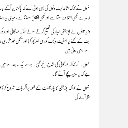
انہوں نے کہاکہ شاید نیت دنوں کی یہی ہوتی ہے کہ پاکستان آگے بڑھے
ظاہر ہے کبھی اختلاف ہوتا ہے اور کبھی اتفاق ہوجاتا ہے، میری یہ دعا
وزیر قانون نے اپوزیشن لیڈر کی تصحیح کرتے ہوئے کہاکہ مہنگائی اور
ایف کے کہنے پر اسٹیٹ بینک کو ری اسٹرکچر کیا اور مکمل خودمخ
سے جڑی ہوئی ہیں۔
ہے کہ یہ مزید نیچے آئے گا۔
انہوں نے کہا کہ اپوزیشن کا پارلیمنٹ کے فلور پر آکر بات شروع کرن
نظر آئے گی۔