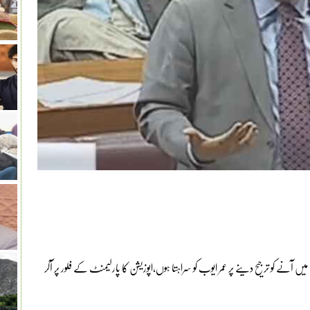
 میں آنے کو ترجیح دینے پر عمر ایوب کو سراہتا ہوں،اپوزیشن کا پارلیمنٹ کے فلور پر آکر