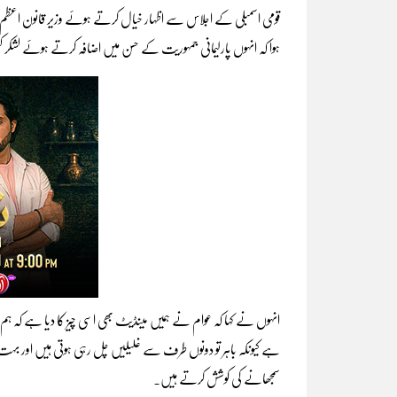
قومی اسمبلی کے اجلاس سے اظہار خیال کرتے ہوئے وزیر قانون اعظم نذی
ہوا کہ انہوں پارلیمانی جمہوریت کے حسن میں اضافہ کرتے ہوئے لشکر کش
انہوں نے کہا کہ عوام نے ہمیں مینڈیٹ بھی اسی چیز کا دیا ہے کہ ہ
ہے کیونکہ باہر تو دونوں طرف سے غلیلیں چل رہی ہوتی ہیں اور ب
سمجھانے کی کوشش کرتے ہیں۔