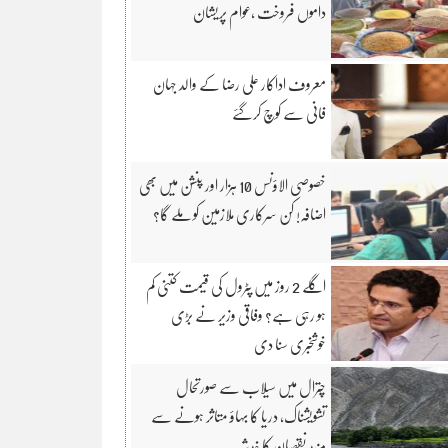
داموں فروخت ،عوام پریشان
معروف اداکار علی رضا کے والد جہان
فانی سے کوچ کرگئے
خصوصی الاؤنس 10 ہزار اور پنشن میں بھی
اضافہ! کن سرکاری ملازمین کو ملے گا؟
اگلے 2 روز میں پٹرول کی قیمت کتنی کم
ہو رہی ہے؟ وفاقی وزیر نے بڑی
خوشخبری سنا دی
چترال میں سیلاب سے صورتحال
تشویشناک، دریا کا بہاؤ متاثر ہونے سے
مزید نقصان کا خدشہ