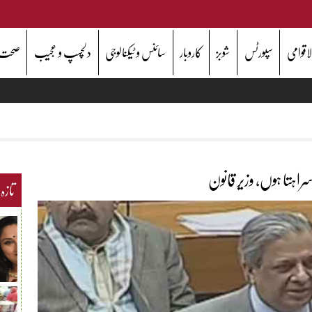
اقوامی
سپورٹس
شوبز
کاروبار
سائنس و ٹیکنالوجی
دلچسپ و عجیب
صحت
سراہتا ہوں، وزیر قانون
تازہ