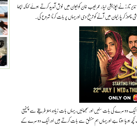
ر تارڑ نے اپوزیشن لیڈر عمر ایوب خان کو ایوان میں خوش آمدید کرتے ہوئے کہاکہ اچھا
ی چھوڑ کر پارلیمان میں آنے کو ترجیح دی اور یہاں پر بات کرنا شروع کی۔
م ایک دوسرے کی بات سنیں اور سمجھائیں، یہاں بات زیادہ بہتر طریقے سے پہنچتی
ہت کچھ ہورہا ہوتا ہے اور یہاں ہم منطق سے بات کرتے ہیں اور ایک دوسرے کے