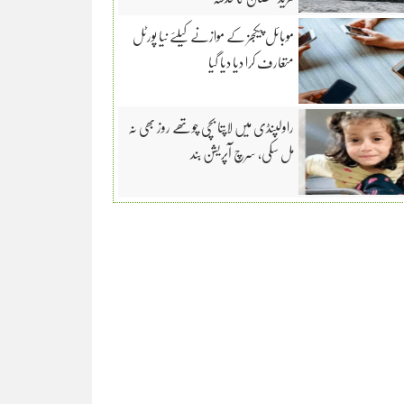
موبائل پیکجز کے موازنے کیلئے نیا پورٹل
متعارف کرا دیا دیا گیا
راولپنڈی میں لاپتا بچی چوتھے روز بھی نہ
مل سکی، سرچ آپریشن بند