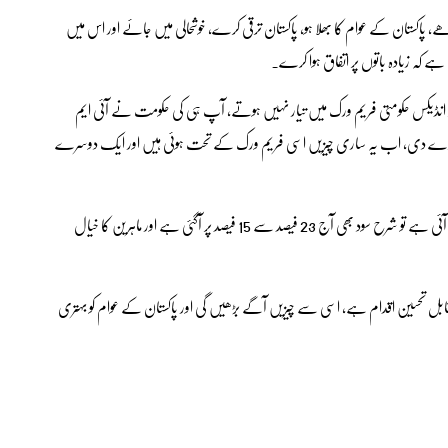
، پاکستان کے عوام کا بھلا ہو، پاکستان ترقی کرے، خوشحالی میں جائے اور اس میں
 ہے کہ زیادہ باتوں پر اتفاق ہوا کرے۔
 دیگر انڈیکس حکومتی فریم ورک میں تیار نہیں ہوتے، آپ ہی کی حکومت نے آئی ایم
تاری دے دی، اب یہ ساری چیزیں اسی فریم ورک کے تحت ہوئی ہیں اور ایک دوسرے
انہوں نے کہا کہ مہنگائی کی شرح نیچے گئی ہے اور ایک ہندسے میں آئی ہے تو شرح سود بھی آج 23 فیصد سے 15 فیصد پر آگئی ہے اور ماہرین کا خیال
ا قابل تحسین اقدام ہے، اسی سے چیزیں آگے بڑھیں گی اور پاکستان کے عوام کو بہتری