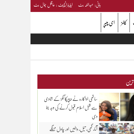
بانی: عبداللہ بٹ ایڈیٹرانچیف : عاقل جمال بٹ
کالمز
ای پیپر
 ترین
ساتھی اداکارہ نے دیپیکا ککڑ کے شادی
سے قبل اسلام قبول کرنے کی وجہ بتا
دی
آٹا، گھی، تیل، دالیں اور چاول مہنگے