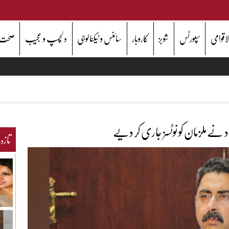
اقوامی
سپورٹس
شوبز
کاروبار
سائنس و ٹیکنالوجی
دلچسپ و عجیب
صحت
ٓباد نےملزمان کو نوٹسز جاری کر دیے
تازہ