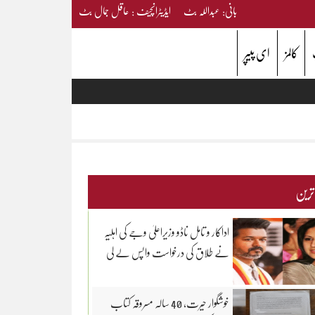
بانی: عبداللہ بٹ ایڈیٹرانچیف : عاقل جمال بٹ
کالمز
ای پیپر
 ترین
اداکار و تامل ناڈو وزیراعلیٰ وجے کی اہلیہ
نے طلاق کی درخواست واپس لے لی
خوشگوار حیرت، 40 سالہ مسروقہ کتاب