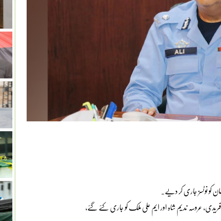
زمان کو نوٹسز جاری کر دیے۔
 آفریدی، عروسہ ندیم شاہ اور ایم علی ملک کو جاری کئے گئے،