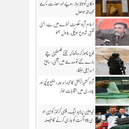
دکان کو 27 ہزار روپے اور معذرت نامے
کیساتھ موصول
اسلام آباد حکومت خطرے میں ہے، الٹی
گنتی شروع ہوچکی، بلاول بھٹو
فوج چھوڑ کر دیکھا کہ کتنے فلسطینی بچے
مارے گئے تو صدمے میں آگئی: سابق
اسرائیلی اہلکار
آزاد کشمیرالیکشن کا تیسرا مرحلہ؛ ضلع پونچھ اور
پلندری میں انتخابات مؤخر
کیریبین پریمیئر لیگ، قومی کرکٹرز کو این او
سی 19 اگست کو جاری کرنے کا فیصلہ