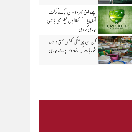
پہلے اپنی پھر دوسری لیگ، کرکٹ
آسٹریلیا نے کھلاڑیوں کیلئے نئی پالیسی
جاری کر دی
کون سی چیز مہنگی، کونسی سستی؟ ادارہ
شماریات کی ہفتہ وار رپورٹ جاری