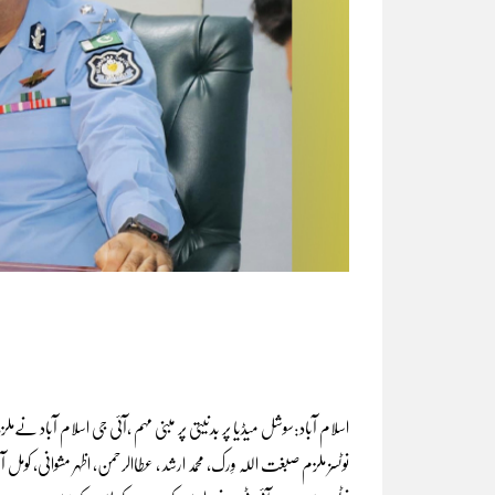
اسلام آباد:سوشل میڈیا پر بدنیتی پر مبنی مہم ،آئی جی اسلام آباد نےمل
نوٹسز ملزم صبغت اللہ وِرک، محمد ارشد ، عطاالرحمن، اظہر مشوانی، کومل