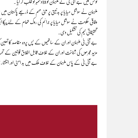
نوٹس میں جے آئی ٹی نے ملزمان کو 13دسمبر کو طلب کر لیا ۔
ملزمان نے سوشل میڈیا پر بدنیتی پر مبنی مہم کے ذریعے پاکستان میں افرا
تحقیقاتی ٹیم کی تشکیل دی۔
جے آئی ٹی ملزمان اور ان کے ساتھیوں کے پسِ پردہ مقاصد کا تع
مزید مجرموں کی شناخت اور ان کے خلاف قابل اطلاق قوانین کے تحت
جے آئی ٹی کے پاس ملزمان کے خلاف ملک میں بد امنی اور انتشار پ