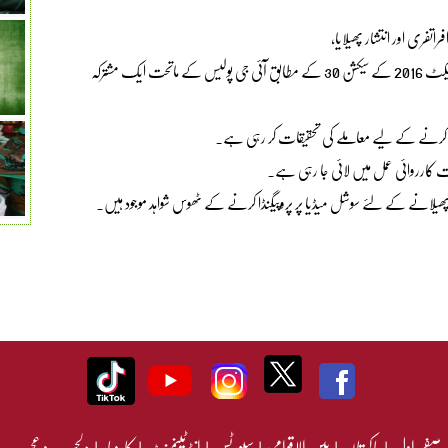
تفری اور انتشار پھیلایا،
وفاقی حکومت نے سوشل میڈیا پر جرائم کی روک تھام کے لئے پیکا ایکٹ 2016 کے سیکشن 30 کے مطابق آئی جی پولیس کے ماتحت ایک مشترکہ
ین کرنے کے لیے معاملے کی تحقیقات کر رہی ہے۔
 کارروائی عمل میں لائی جا رہی ہے۔
ھیلانے کے لئے سوشل میڈیا پر پروپیگنڈا کرنے کے ٹھوس شواہد موجود ہیں۔
صفحہ اول
|
پاکستان
|
بین الاقوامی
|
سپورٹس
|
انٹرٹینمنٹ
|
کاروبار
|
دلچسپ و عجیب