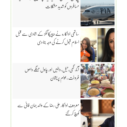
مسافروں کو شدید مشکلات
ساتھی اداکارہ نے دیپیکا ککڑ کے شادی سے قبل
اسلام قبول کرنے کی وجہ بتا دی
آٹا، گھی، تیل، دالیں اور چاول مہنگے داموں
فروخت ،عوام پریشان
معروف اداکار علی رضا کے والد جہان فانی سے
کوچ کرگئے