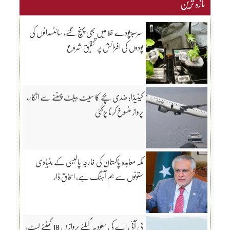
تازہ ترین
سرسبزپودے خلا میں بھی پہنچ گئے، سائنسدانوں کی
پودوں کی افزائش پر تحقیق شروع
کینیڈا: ضدی بچے کا سیٹ بیلٹ پہننے سے انکار،
پرواز منسوخ کرنا پڑگئی
مکہ معاہدہ پاکستان کی خارجہ پالیسی کے بنیادی
ستونوں سے ہم آہنگ ہے، اسحاق ڈار
پی آئی اے کی سعودیہ کیلئے پروازیں 18 گھنٹے لیٹ،