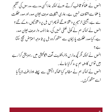
انہوں نے علما کو مخاطب کرتے ہوئے کہاکہ ہمارا کسی مدرسے، مدرسوں کی تنظیم
یا علما سےاختلاف نہیں ہے، ہماری شکایت صرف ایوان صدر اور صدر مملکت
سے ہے، آئینی ترمیم پر دستخط ہوگئے تو پھر اس بل پر دستخط کیوں روکےگئے؟
انہوں نے کہا کہ ہم نے کوئی غلطی نہیں کی، ہمارا ذمہ دار صرف ایوان صدر
ہے، کیا صدر مملکت پارلیمان سے منظور کردہ بل پر 2 مرتبہ اعتراض بھیج سکتا
ہے؟
انہوں نے کہاکہ اگر کچھ مدارس ڈائریکٹوریٹ آف ایجوکیشن میں رجسٹریشن کرا رہے
ہیں تو اس کا ملبہ ہم پر نہ گرایا جائے۔
انہوں نے کہا کہ ہم نے مطالبہ کیا تھا کہ الیکشن سے پہلے جو ڈرافٹ لایا گیا
اسےمنظور کریں۔