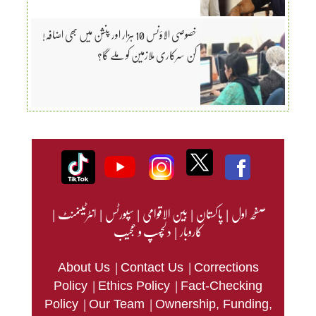
خصوصی الاؤنس 10 ہزار اور پنشن میں بھی اضافہ!
کن سرکاری ملازمین کو ملے گا؟
صفحہ اول
|
پاکستان
|
بین الاقوامی
|
سپورٹس
|
انٹرٹینمنٹ
|
کاروبار
|
دلچسپ و عجیب
|
|
About Us
Contact Us
Corrections
|
|
Policy
Ethics Policy
Fact-Checking
|
|
Policy
Our Team
Ownership, Funding,