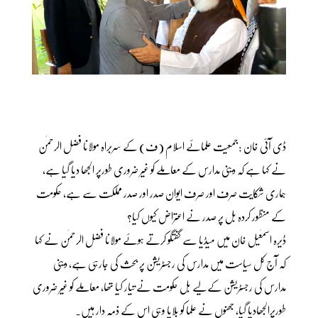
ڈی آئی خان :جمعیت علمائے اسلام (ف) کے سربراہ مولانا فضل الرحمٰن
نے کہا ہے کہ دینی مدارس کے معاملے کو غیر ضروری طورپر الجھا دیا گیا ہے،
ہماری شکایت صرف اور صرف ایوان صدر اور صدر مملکت سے ہے، حکومت
کے منظور کردہ بل پر صدر نے اعتراض کیوں کیا؟
ڈیرہ اسمٰعیل خان میں میڈیا سے گفتگو کرتے ہوئے مولانا فضل الرحمٰن نے کہا
کہ آج کل سیاست میں مدارس کی رجسٹریشن پر بحث کی جارہی ہے، دینی
مدارس کی رجسٹریشن کےلیے بل حکومت نے تیار کیا تھا، معاملے کو غیر ضروری
طورپرالجھادیا گیا، جھنوں نے علما کو بلایا وہی اس کے ذمہ دار ہیں۔