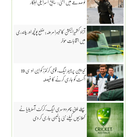
تو صدمے میں آگئی: سابق اسرائیلی اہلکار
آزاد کشمیرالیکشن کا تیسرا مرحلہ؛ ضلع پونچھ اور پلندری
میں انتخابات مؤخر
کیریبین پریمیئر لیگ، قومی کرکٹرز کو این او سی 19
اگست کو جاری کرنے کا فیصلہ
پہلے اپنی پھر دوسری لیگ، کرکٹ آسٹریلیا نے
کھلاڑیوں کیلئے نئی پالیسی جاری کر دی