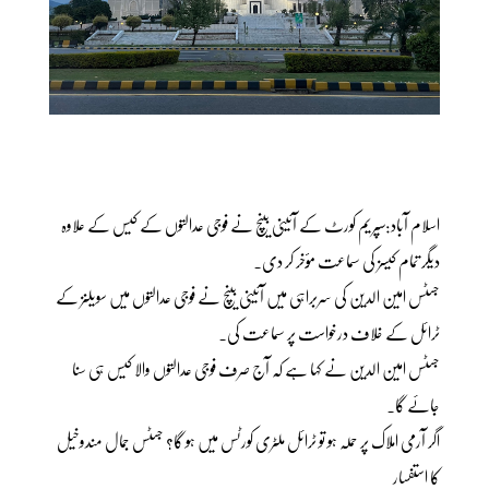
اسلام آباد:سپریم کورٹ کے آئینی بینچ نے فوجی عدالتوں کے کیس کے علاوہ
دیگر تمام کیسز کی سماعت مؤخر کر دی۔
جسٹس امین الدین کی سربراہی میں آئینی بینچ نے فوجی عدالتوں میں سویلنز کے
ٹرائل کے خلاف درخواست پر سماعت کی۔
جسٹس امین الدین نے کہا ہے کہ آج صرف فوجی عدالتوں والا کیس ہی سنا
جائے گا۔
اگر آرمی املاک پر حملہ ہو تو ٹرائل ملٹری کورٹس میں ہو گا؟ جسٹس جمال مندوخیل
کا استفسار