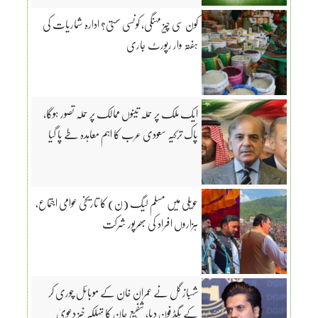
کون سی چیز مہنگی، کونسی سستی؟ ادارہ شماریات کی
ہفتہ وار رپورٹ جاری
ایک ملک پر حملہ تینوں ممالک پر حملہ تصور ہوگا،
پاک ترکیہ سعودی عرب کا اہم معاہدہ طے پا گیا
حویلی میں مسلم لیگ (ن) کا تاریخی عوامی اجتماع،
ہزاروں افراد کی بھرپور شرکت
شہباز گل نے عمران خان کے موبائل چوری کر
کے بگڈ فون دیا، شفیع جان کا تہلکہ خیز دعویٰ