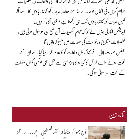
جسٹس محمد علی مظہر نے کہا کہ کل بھی کہا تھا کہ 9 مئی واقعات کی تفصیلات
فراہم کریں، فی الحال تو ہمارے سامنے معاملہ صرف کور کمانڈر ہاؤس کا ہے، اگر
کیس صرف کور کمانڈر ہاؤس تک ہی رکھنا ہے تو بھی آگاہ کر دیں۔
ایڈیشنل اٹارنی جنرل نے کہا کہ تمام تفصیلات آج صبح ہی موصول ہوئی ہیں،
تفصیلات متفرق درخواست کی صورت میں جمع کرواؤں گا۔
جسٹس مسرت ہلالی نے کہا کہ جن دفعات کو کالعدم قرار دیا گیا ہے ان کے
تحت ہونے والے ٹرائل کا کیا ہو گا؟ 9 مئی سے قبل بھی تو کسی کو ان دفعات
کے تحت سزا ہوئی ہو گی۔
تازہ ترین
فوج چھوڑ کر دیکھا کہ کتنے فلسطینی بچے مارے گئے