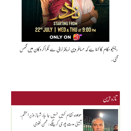
ریسکیو حکام کا کہنا ہے کہ مسافر وین ٹریکٹر ٹرالی سے ٹکرا کر دکان میں گھس
گئی۔
تازہ ترین
موجودہ نظام کہیں نہیں جا رہا، شہباز وزیر اعظم،
آئینی مدت پوری کرینگے: محسن نقوی