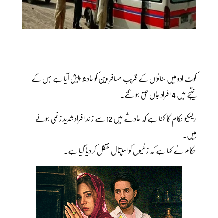
کوٹ ادو میں سنانواں کے قریب مسافر وین کو حادثہ پیش آیا ہے جس کے
نتیجے میں 4 افراد جاں بحق ہو گئے۔
ریسکیو حکام کا کہنا ہے کہ حادثے میں 12 سے زائد افراد شدید زخمی ہوئے
ہیں۔
حکام نے کہا ہے کہ زخمیوں کو اسپتال منتقل کر دیا گیا ہے۔