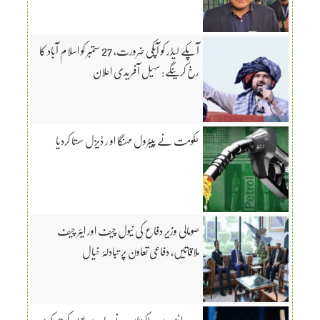
آپکے لیڈر کو آپکی ضرورت، 27 ستمبر کو اسلام آباد کا
رخ کرینگے: سہیل آفریدی اعلان
حکومت نے پیٹرول مہنگا او ر ڈیزل سستا کردیا
صومالی وزیرِ دفاع کی نیول چیف اور ایئر چیف
ملاقاتیں، دفاعی تعاون پر تبادلۂ خیال