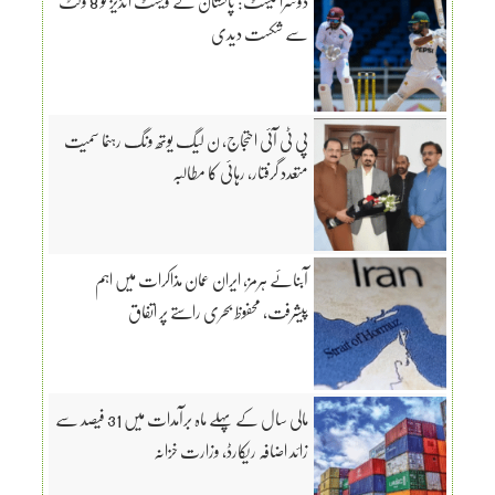
دوسرا ٹیسٹ: پاکستان نے ویسٹ انڈیز کو 8 وکٹ
سے شکست دیدی
پی ٹی آئی احتجاج، ن لیگ یوتھ ونگ رہنما سمیت
متعدد گرفتار، رہائی کا مطالبہ
آبنائے ہرمز، ایران عمان مذاکرات میں اہم
پیشرفت، محفوظ بحری راستے پر اتفاق
مالی سال کے پہلے ماہ برآمدات میں 31 فیصد سے
زائد اضافہ ریکارڈ، وزارت خزانہ