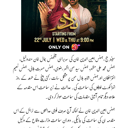
سینئر جج ،جسٹس امین الدین خان کی سربراہی میںجسٹس جمال خان مندوخیل،
جسٹس محمد علی مظہر، جسٹس سید حسن اظہر رضوی،جسٹس مسرت ہلالی، جسٹس نعیم
اختر افغان اورجسٹس شاہد بلال حسن پر مشتمل سات رکنی بینچ نے جمعہ کے روز
انٹرا کورٹ اپیلوں کی سماعت کی۔ عدالت نے زیر سماعت اس مقدمہ کے
علاوہ دیگر تمام آئینی مقدمات کی سماعت موخر کر دی۔
جسٹس امین الدین خان نے کہاکہ آج صرف فوجی عدالتوں سے ٹرائل کے اس
مقدمہ ہی کی سماعت کی جائیگی۔ دوران سماعت وزارت دفاع کے وکیل