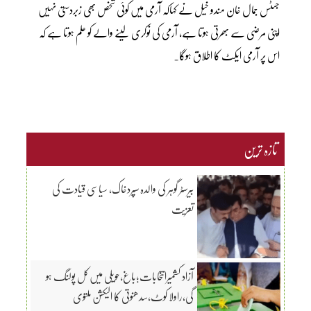
جسٹس جمال خان مندو خیل نے کہاکہ آرمی میں کوئی شخص بھی زبردستی نہیں
اپنی مرضی سے بھرتی ہوتا ہے، آرمی کی نوکری لینے والے کو علم ہوتا ہے کہ
اس پر آرمی ایکٹ کا اطلاق ہوگا۔
تازہ ترین
بیرسٹر گوہر کی والدہ سپردخاک، سیاسی قیادت کی
تعزیت
آزاد کشمیرانتخابات؛باغ،حویلی میں کل پولنگ ہو
گی،راولا کوٹ،سدھنوتی کا الیکشن ملتوی