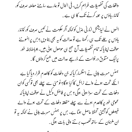
واقعات کی تفصیلات فراہم کریں، فی الحال تو ہمارے سامنے معاملہ صرف کور
کمانڈر ہاؤس پر حملہ کرنے تک کا ہی ہے۔
انہوں نے ایڈیشنل اٹارنی جنرل کو کہاکہ اگر حکومت نے کیس صرف کور کمانڈر
ہاؤس پر حملے تک ہی رکھنا ہے تو عدالت کو یہ بھی بتا دیں؟جس پر انہوںنے
موقف اپنایا کہ تمام تفصیلات آج صبح ہی موصول ہوئی ہیں، جوباضابطہ طور
پرایک متفرق درخواست کے ذریعے عدالت میں جمع کرواؤں گا۔
جسٹس مسرت ہلالی نے استفسار کیا کہ جن دفعات کو کالعدم قرار دیا گیا ہے
انکے تحت ہونے والے ٹرائل کا کیا ہوگا؟ نو مئی سے پہلے بھی تو کسی کو ان
دفعات کے تحت سزا ہوئی ہوگی؟ جس پر فاضل وکیل نے موقف اپنایا کہ
عمومی طور پرکالعدم ہونے سے پہلے متعلقہ دفعات کے تحت ہونے والے
فیصلوں کو آئینی تحفظ حاصل ہوتا ہے، جس پر جسٹس مسرت ہلالی نے کہاکہ یہ تو
ان ملزمان کے ساتھ تعصب برتنے والی بات ہوگی۔