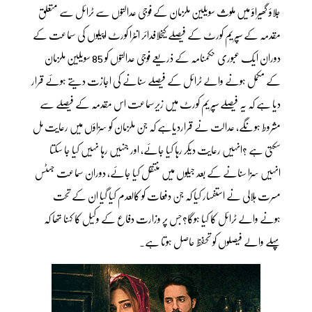
جلاؤ گھیراؤ میں ملوث سویلین ملزمان کے فوجی عدالتوں سے ٹرائل سے متعلق
مقدمہ کے سپریم کورٹ کے فیصلے کیخلافدائر انٹرا کورٹ اپیلوں کی سماعت کے
دوران ایک عبوری حکمنامہ کے ذریعے فوجی عدالتوں کو 85 سویلین ملزمان
کے مکمل ہونے والے ٹرائل کے فیصلے سنانے کی اجازت دیتے ہوئے قرار
دیا ہے کہ یہ فیصلے سپریم کورٹ میں زیرسماعت اس مقدمہ کے فیصلے سے
مشروط ہونگے، عدالت نے قراردیاہے کہ جن ملزمان کو سزاؤں میں رعایت مل
سکتی ہے ؟انہیں رعایت دیکر رہا کیا جائے، اور جنہیں رہا نہیں کیا جا سکتا
انہیں سزا سنانے کے بعد جیلوں میں منتقل کیا جائے، دوران سماعت جسٹس
مسرت ہلالی نے استفسار کیا کہ جن دفعات کو کالعدم کیا گیا ان کے تحت
ہونے والے ٹرائل کا کیا ہوگا؟جس پر وزارت دفاع کے وکیل کا کہنا تھا کہ
پہلے والے فیصلوں کو تحفظ حاصل ہوتا ہے۔