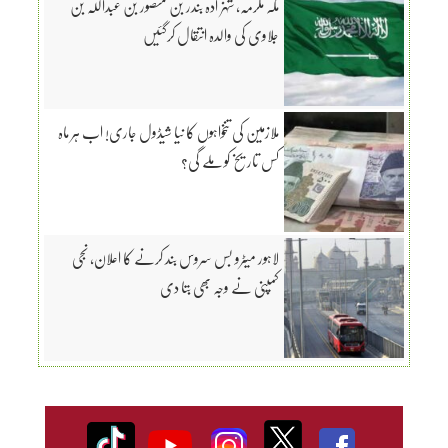
مکہ مکرمہ، شہزادہ بندر بن منصور بن عبداللّٰہ بن
جلاوی کی والدہ انتقال کرگئیں
ملازمین کی تنخواہوں کا نیا شیڈول جاری! اب ہر ماہ
کس تاریخ کو ملے گی؟
لاہور میٹرو بس سروس بند کرنے کا اعلان، نجی
کمپنی نے وجہ بھی بتا دی