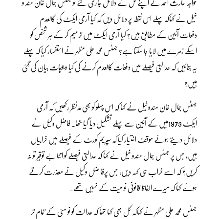
خواجہ حارث احمد نے اپنے کل کے دلائل جاری کئے تو جسٹس جمال خان مند و
خیل نے کہاکہ پہلے اس نقطہ پر دلائل دیں کہ کیا آرمی ایکٹ کی کالعدم
دفعات آئین کے مطابق ہیں؟ کیا آرمی ایکٹ میں ترمیم کر کے ہر شخص کو
اسکے زمرے میں لایا جا سکتا ہے؟ جسٹس محمد علی مظہر نے استفسار کیا کہ پہلے
یہ بتائیں کہ عدالتی فیصلے میں دفعات کالعدم کرنے کی کیا وجوہات بیان کی گئی
ہیں؟
جسٹس جمال خان مندوخیل نے کہا کہ اس پہلو کو بھی مدنظر رکھیں کہ آرمی
ایکٹ 1973میں کے آئین سے پہلے تشکیل دیا گیا تھا۔ فاضل وکیل نے
دلائل دیتے ہوئے موقف اختیار کیا کہ سپریم کورٹ کے فیصلے میں خرابیاں
ہیں، جس پر جسٹس جمال مندو خیل نے کہا کہ عدالتی فیصلے کو اتنا بے توقیر تو نہ
کریں؟ کہ اسے خراب ہی کہہ دیں، جس پرفا ضل وکیل نے معذرت کرتے
ہوئے کہا کہ میرے الفاظ قانونی نوعیت کے نہیں تھے۔
جسٹس محمد علی مظہر نے کہاکہ کل بھی کہا تھا کہ عدالت کو نو مئی کے تمام تر