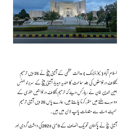
اسلام آباد ( نیوز ڈیسک) عدالت عظمیٰ کے آئینی بینچ نے 26 ویں ترمیم
کیخلاف درخواستوں کی جلد سماعت کا عندیہ دیدیا، آئینی بینچ کے سربراہ جسٹس
امین الدین خان نے ریمارکس دیئے کہ ترمیم کیخلاف درخواستیں جنوری کے
دوسرے ہفتے میں مقرر کرنا چاہتے ہیں، ہمارے پاس 26 ویں آئینی ترمیم
سمیت بہت سے مقدمات پائپ لائن میں ہیں۔
آئینی بنچ نے پاکستان تحریک انصاف کے 9مئی 2023کی دہشت گردی اور