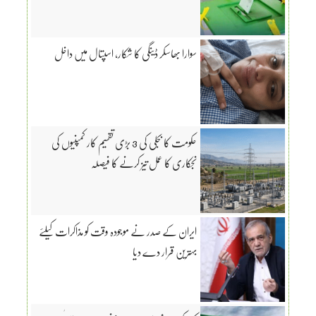
سوارا بھاسکر ڈینگی کا شکار، اسپتال میں داخل
حکومت کا بجلی کی 3 بڑی تقسیم کار کمپنیوں کی
نجکاری کا عمل تیز کرنے کا فیصلہ
ایران کے صدر نے موجودہ وقت کو مذاکرات کیلئے
بہترین قرار دے دیا