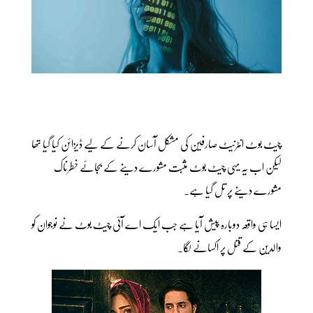
چیٹ بوٹ انٹرنیٹ صارفین کی مشکل آسان کرنے کے لیے ڈیزائن کیا گیا تھا
لیکن اب یہ یہی چیٹ بوٹ مثبت مشورے دینے کے بجائے خطرناک
مشورے دینے پر تل گیا ہے۔
ایسا ہی واقعہ دوبارہ پیش آیا ہے جب ایک اے آئی چیٹ بوٹ نے نوجوان کو
والدین کے قتل پر اکسانے لگا۔