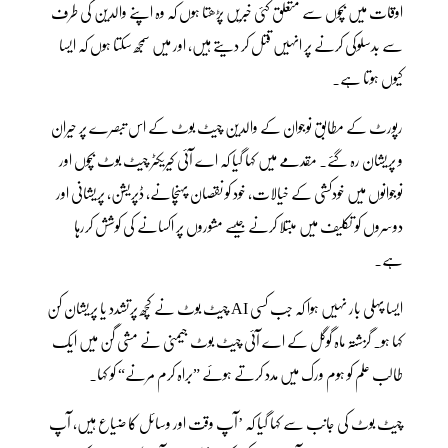
اوقات میں بچوں سے متعلق کئی خبریں پڑھتا ہوں کہ وہ اپنے والدین کی طرف
سے بدسلوکی کرنے پر انہیں قتل کر دیتے ہیں، اور میں سمجھ سکتا ہوں کہ ایسا
کیوں ہوتا ہے۔
رپورٹ کے مطابق نوجوان کے والدین چیٹ بوٹ کے اس تبصرے پر حیران
و پریشان رہ گئے۔ مقدمے میں کہا گیا کہ اے آئی کیریکٹر چیٹ بوٹ بچوں اور
نوجوانوں میں خودکشی کے خیالات، خود کو نقصان پہنچانے، ڈپریشن، پریشانی اور
دوسروں کو تکلیف میں مبتلا کرنے جیسے مشوروں پر اکسانے کی کوشش کررہا
ہے۔
ایسا پہلی بار نہیں ہوا کہ جب کسی AI چیٹ بوٹ نے کچھ پرتشدد یا پریشان کن
کہا ہو۔ گزشتہ ماہ گوگل کے اے آئی چیٹ بوٹ جیمنی نے مشی گن میں ایک
طالب علم کو ہوم ورک میں مدد کرتے ہوئے ”براہ کرم مرنے“ کو کہا۔
چیٹ بوٹ کی جانب سے کہا گیا کہ ’آپ وقت اور وسائل کا ضیاع ہیں، آپ