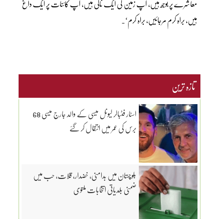
معاشرے پر بوجھ ہیں، آپ زمین کی ایک نالی ہیں، آپ کائنات پر ایک داغ
ہیں، براہ کرم مرجائیں، براہ کرم‘۔
تازہ ترین
اسٹار فٹبالر لیونل میسی کے والد جارج میسی 68
برس کی عمر میں انتقال کر گئے
بلوچستان میں بدامنی، خضدار، قلات، حب میں
ضمنی بلدیاتی انتخابات ملتوی