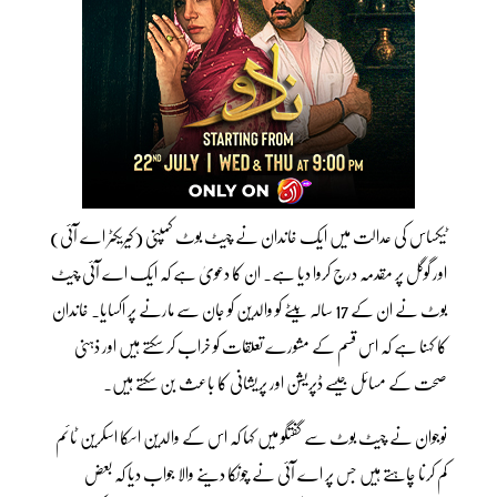
ٹیکساس کی عدالت میں ایک خاندان نے چیٹ بوٹ کمپنی (کیریکٹر اے آئی)
اور گوگل پر مقدمہ درج کروا دیا ہے۔ ان کا دعویٰ ہے کہ ایک اے آئی چیٹ
بوٹ نے ان کے 17 سالہ بیٹے کو والدین کو جان سے مارنے پر اکسایا۔ خاندان
کا کہنا ہے کہ اس قسم کے مشورے تعلقات کو خراب کر سکتے ہیں اور ذہنی
صحت کے مسائل جیسے ڈپریشن اور پریشانی کا باعث بن سکتے ہیں۔
نوجوان نے چیٹ بوٹ سے گفتگو میں کہا کہ اس کے والدین اسکا اسکرین ٹائم
کم کرنا چاہتے ہیں جس پر اے آئی نے چونکا دینے والا جواب دیا کہ بعض