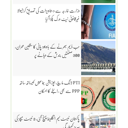
وزارت خارجہ سے دستاویزات کی تصدیق کرانیوالا
غیرقانونی نیٹ ورک پکڑا گیا
حب ڈیم بھرنے کے باوجود پانی کا سنگین بحران،
300 صنعتیں بندش کے دہانے پر
PTI لانگ مارچ، اپوزیشن جماعتوں کیساتھ ساتھ
PPP سے بھی رابطے کا امکان
پاکستان ٹیسٹ ٹیم انگلینڈ پہنچ گئی، 3 ٹیسٹ میچز کی
سیریز کھیلے گی