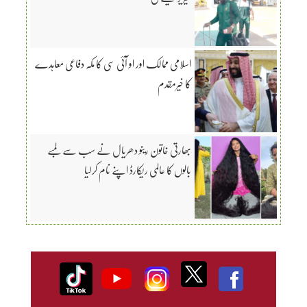
اسلامی ممالک اور او آئی سی کا مکہ دفاعی معاہدے
کا خیرمقدم
بھارتی خاتون رینو دھریال نے سب سے لمبے
بالوں کا عالمی ریکارڈ اپنے نام کرلیا