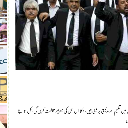
اسلام آباد کے وکلا رہنماؤں نے کہا ہے کہ ججز کے حالیہ تبادلے عدلیہ میں تقسیم اور بدنیتی پر مبنی ہیں، وکلا اس عمل کی بھرپور مخالفت کریں گی، کل 11 بجے
یں۔