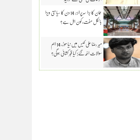
عمان کا بڑا سرپرائز: 14 دن کا سیاحتی ویزا
بالکل مفت، کون اہل ہے؟
میر رضا علی کیس میں نیا موڑ، 14 اہم
سوالات اٹھ گئے! کیا قبر کشائی ہوگی؟