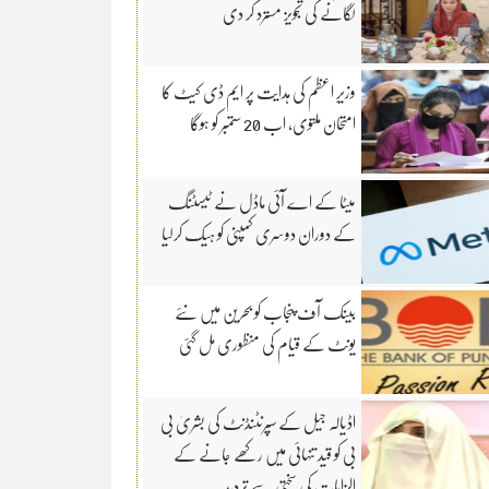
لگانے کی تجویز مسترد کر دی
وزیرِ اعظم کی ہدایت پر ایم ڈی کیٹ کا
امتحان ملتوی، اب 20 ستمبر کو ہوگا
میٹا کے اے آئی ماڈل نے ٹیسٹنگ
کے دوران دوسری کمپنی کو ہیک کرلیا
بینک آف پنجاب کو بحرین میں نئے
یونٹ کے قیام کی منظوری مل گئی
اڈیالہ جیل کے سپرنٹنڈنٹ کی بشریٰ بی
بی کو قید تنہائی میں رکھے جانے کے
الزامات کی سختی سے تردید