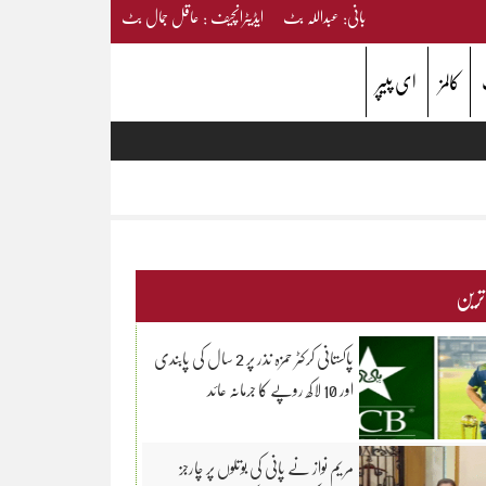
بانی: عبداللہ بٹ ایڈیٹرانچیف : عاقل جمال بٹ
کالمز
ای پیپر
 ترین
پاکستانی کرکٹر حمزہ نذر پر 2 سال کی پابندی
اور 10 لاکھ روپے کا جرمانہ عائد
مریم نواز نے پانی کی بوتلوں پر چارجز