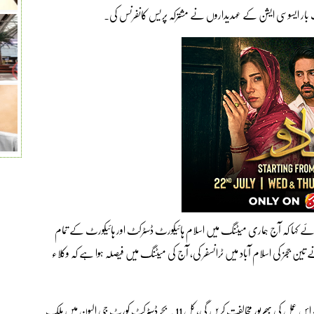
ٹرکٹ بار ایسوسی ایشن کے عہدیداروں نے مشترکہ پریس کانفرنس کی۔
ہوئے کہا کہ آج ہماری میٹنگ میں اسلام ہائیکورٹ ڈسٹرکٹ اور ہائیکورٹ کے تمام
ین ججز کی اسلام آباد میں ٹرانسفر کی، آج کی میٹنگ میں فیصلہ ہوا ہے کہ وکلاء
ان کا کہنا تھا کہ یہ ٹرانسفرز عدلیہ میں تقسیم اور بدنیتی پر مبنی ہیں، وکلاء اس عمل کی بھرپور مخالفت کریں گی، کل 11 بجے ڈسٹرکٹ کورٹ جی الیون میں ملک