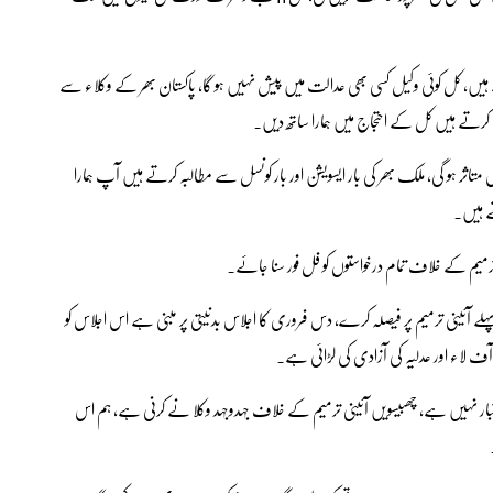
ے ہیں، کل کوئی وکیل کسی بھی عدالت میں پیش نہیں ہو گا، پاکستان بھر کے وکلاء سے
 کرتے ہیں کل کے احتجاج میں ہمارا ساتھ دیں۔
متاثر ہو گی، ملک بھر کی بار ایسویشن اور بار کونسل سے مطالبہ کرتے ہیں آپ ہمارا
پہلے آئینی ترمیم پر فیصلہ کرے، دس فروری کا اجلاس بدنیتی پر مبنی ہے اس اجلاس کو
آف لاء اور عدلیہ کی آزادی کی لڑائی ہے۔
 اعتبار نہیں ہے، چھبیسویں آئینی ترمیم کے خلاف جہدوجہد وکلا نے کرنی ہے، ہم اس