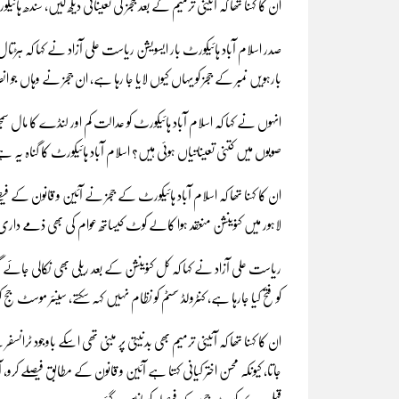
ان کا کہنا تھا کہ آئینی ترمیم کے بعد ججز کی تعیناتی دیکھ لیں، سندھ 
صدر اسلام آباد ہائیکورٹ بار ایسویشن ریاست علی آزاد نے کہا کہ ہڑتال اور
بارہویں نمبر کے ججز کو یہاں کیوں لایا جا رہا ہے، ان ججز نے وہاں جو ان
انہوں نے کہا کہ اسلام آباد ہائیکورٹ کو عدالت کم اور لنڈے کا مال سمج
صوبوں میں کتنی تعیناتیاں ہوئی ہیں؟ اسلام آباد ہائیکورٹ کا گناہ یہ 
ان کا کہنا تھا کہ اسلام آباد ہائیکورٹ کے ججز نے آئین و قانون کے ف
لاہور میں کنوینشن منعقد ہوا کالے کوٹ کیساتھ عوام کی بھی ذمے د
ریاست علی آزاد نے کہا کہ کل کنوینشن کے بعد ریلی بھی نکالی جائے گی،
کو فتح کیا جارہا ہے، کنٹرولڈ سسٹم کو نظام نہیں کہہ سکتے، سینئر موسٹ 
ان کا کہنا تھا کہ آئینی ترمیم بھی بدنیتی پر مبنی تھی اسکے باوجود ٹران
جاتا، کیونکہ محسن اختر کیانی کہتا ہے آئین و قانون کے مطابق فیصلے کر