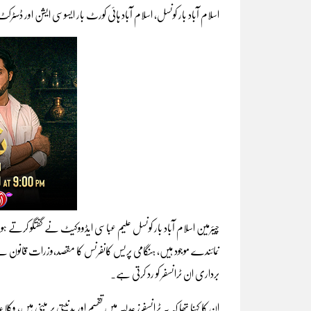
اسلام آباد بار کونسل، اسلام آباد ہائی کورٹ بار ایسوسی ایشن اور ڈس
چیئرمین اسلام آباد بار کونسل علیم عباسی ایڈووکیٹ نے گفتگو کرتے 
نمائندے موجود ہیں، ہنگامی پریس کانفرنس کا مقصد،وزرات قانون نے ت
برداری ان ٹرانسفر کو رد کرتی ہے۔