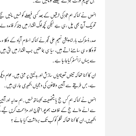
قبل سپریم کورٹ ججز کے فیصلے کو مانیں گئے۔
انہوں نے کہا کہ ہم ججز کی ترقیوں کے بعد کسی فیصلے کو نہیں مانیں
تحریک آج بھی چل رہی ہے لیکن کچھ لوگ اقتدار میں بیٹھ کر فائدہ 
تو وکلاء ہی سامنے اتے ہیں، سیاسی جماعتیں جب اقتدار میں اتی ہیں تو
سے یہاں ٹرانسفر کیاجارہا ہے۔
ان کا کہنا تھا کہ تینوں تعیناتیاں سازش اور بدنیتی پر مبنی ہیں، عوام
ہے، جس طریقے سے آئین و قانون کی دھجیاں بکھیری جارہی ہیں۔
انہوں نے کہا کہ ہم کس جج یا شیخصیت کیساتھ نہیں۔ہم عدلیہ اور آئی
سے انے والے جج کے خلاف بھرپور احتجاج اور مزاحمت کریں گیے، کل 
بکھیریں، ان کا کہنا تھا کہ ظلم کو کب تک برداشت کیا جائے ؟