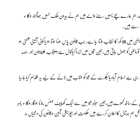
 گیے، ہم ہمارے بچے یہیں رہنے والے ہیں ہم نے بیرون ملک نہیں بھاگنا، وکلاء
لے رہے ہیں۔
صدر ڈسٹرکٹ بار ایسویشن نعیم علی گجر نے کہا کہ اسلام آباد کے وکلاء ماضی میں 10 کور کا خطاب ملتا رہا ہے، جب قانون پاس ہونا ہوتا ہو یا کوئی آئینی شکنی ہو
 ماضی کو بھول جاتی ہیں، تین ججوں میں ایسا کیاکمال ہے؟ پنجاب بلوچستان اور سندھ
 دیکھ رہی ہے اسلام آباد ہائیکورٹ کے ججز کو عتاب میں لانے کے لیے یہ اقدام کیا جارہا
ن کےساتھ کھڑے ہیں، تین سینئر ججز میں سے ایک کو چیف جسٹس بنانا ہوگا، وکلاء باہر
ہم ہڑتال کا اعلان کررہے ہیں حکومت اور اپوزیشن آئین و قانون کی دھجیاں نہ