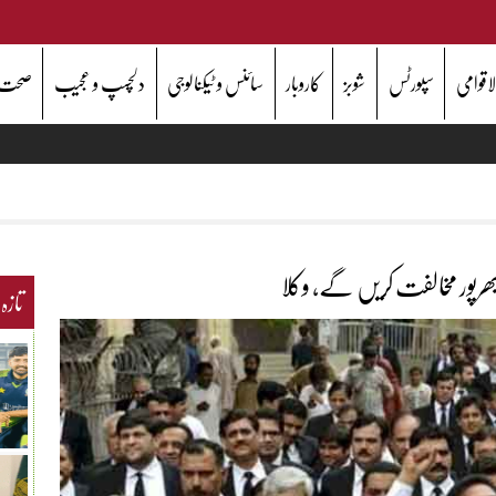
اقوامی
سپورٹس
شوبز
کاروبار
سائنس و ٹیکنالوجی
دلچسپ و عجیب
صحت
 بھرپور مخالفت کریں گے، وکلا
تازہ