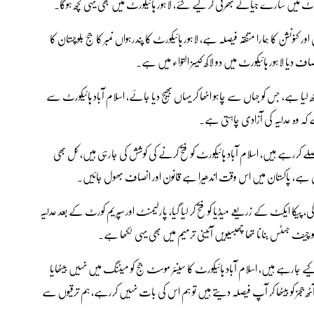
ہائیکورٹ میں سارے جیالے بھرتی کر لیے گئے، لاہور ہائیکورٹ میں بھی یہی کچھ ہوگا۔
 کنونشن کا ہمارا متفقہ فیصلہ ہے، لاہور ہائیکورٹ کا پندرہواں نمبر کا جج بلوچستان کا
صاف دیا لاہور ہائیکورٹ میں دو لاکھ کیسز التواء میں ہے۔
ھ لیا ہے، جس کو جہاں سے چاہو اٹھا کر یہاں بھیج دیا جائے، اسلام آباد ہائیکورٹ سے
ہے کہ وہ عدلیہ کی آزادی چاہتی ہے۔
یصلے کررہے ہیں، اسلام آباد ہائیکورٹ کو فتح کرنے کی کوشش کی جارہی ہیں، کل بھی
اری ہے، پاکستان میں اس وقت اندھیرا ہے قانون اور انصاف بھول جائیں۔
 پیکا ایکٹ کے زریعے میڈیا کو فتح کر لیا گیا، پارلیمنٹ اور سپریم کورٹ کے بعد عدلیہ
جج کو چیف جسٹس بنانا تھا چھبسیویں آئینی ترمیم میں بھی یہی لکھا ہے۔
سفر کیے جارہے ہیں، اسلام آباد ہائیکورٹ کا سینئر موسٹ جج کو میٹنگ میں نہیں بیٹھایا
و، آٹھ ججز کو بیٹھا کر آپ فیصلہ دیتے ہیں تو ہم اس کی بات نہیں کررہے، ہم ترقیوں سے