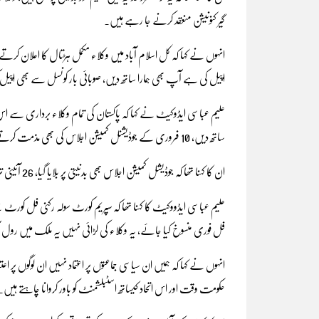
گیر کنونیشن منعقد کرنے جا رہے ہیں۔
انہوں نے کہا کہ کل اسلام آباد میں وکلاء مکمل ہڑتال کا اعلان کرت
اپیل کی ہے آپ بھی ہمارا ساتھ دیں، صوبائی بار کونسل سے بھی اپیل
علیم عباسی ایڈوکیٹ نے کہا کہ پاکستان کی تمام وکلاء برداری سے اس 
ساتھ دیں، 10 فروری کے جوڈیشنل کمیشن اجلاس کی بھی مذمت کرتے ہیں۔
ان کا کہنا تھا کہ جوڈیشل کمیشن اجلاس بھی بدنیتی پر بلایا گیا، 26 آئینی ترمیم کے خلاف تمام درخواستوں کو فل فور سنا جائے۔
علیم عباسی ایڈووکیٹ کا کہنا تھا کہ سپریم کورٹ سولہ رکنی فل کورٹ 
فل فوری منسوخ کیا جائے، یہ وکلاء کی لڑائی نہیں یہ ملک میں رول 
انہوں نے کہا کہ ہمیں ان سیاسی جماعتوں پر اعتماد نہیں ان لوگوں پر
حکومت وقت اور اس اتحاد کیساتھ اسٹبلشمنٹ کو باور کروانا چاہتے ہیں۔