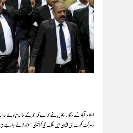
ڈسٹرکٹ کورٹ جی الیون میں ملک گیر کنونیشن منعقد کرنے جا رہے ہ