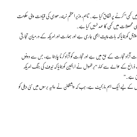
کمی” کرنے پر اتفاق کیا ہے۔ تاہم، وزیر اعظم نریندر مودی کی قیادت والی حکومت
ی محصولات میں کمی کا عہد نہیں کیا ہے۔
ینل کو بتایا کہ بات چیت ابھی جاری ہے اور بھارت اور امریکہ کے درمیان تجارتی
ارت آزاد تجارت کے حق میں ہے اور تجارت کو آزاد کرنا چاہتا ہے، جس سے دونوں
ائع کے حوالے سے کہا، “برتھوال نے اراکین کو بتایا کہ ٹیرف کی جنگ امریکہ
کتی ہے۔”
ں کے لیے ایک اہم مارکیٹ ہے، جب کہ واشنگٹن نے حالیہ برسوں میں نئی ​​دہلی کو