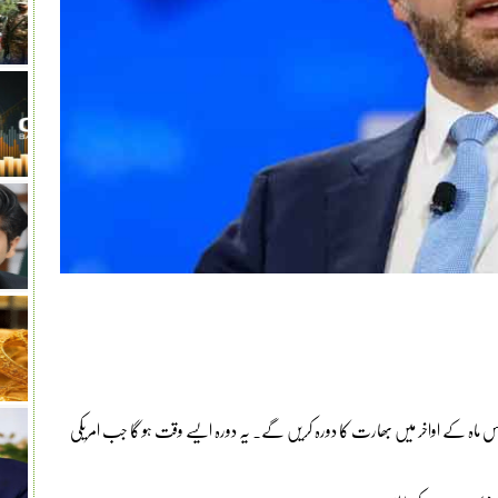
س ماہ کے اواخر میں بھارت کا دورہ کریں گے۔ یہ دورہ ایسے وقت ہو گا جب امریکی