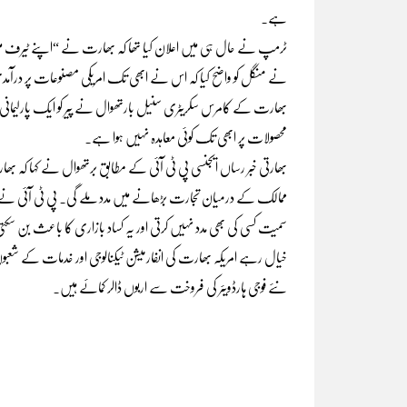
ہے۔
ٹرمپ نے حال ہی میں اعلان کیا تھا کہ بھارت نے “اپنے ٹیرف میں 
نے منگل کو واضح کیا کہ اس نے ابھی تک امریکی مصنوعات پر درآمد
بھارت کے کامرس سکریٹری سنیل بارتھوال نے پیر کو ایک پارلیمانی پ
محصولات پر ابھی تک کوئی معاہدہ نہیں ہوا ہے۔
بھارتی خبر رساں ایجنسی پی ٹی آئی کے مطابق برتھوال نے کہا کہ بھ
ممالک کے درمیان تجارت بڑھانے میں مدد ملے گی۔ پی ٹی آئی نے ذر
سمیت کسی کی بھی مدد نہیں کرتی اور یہ کساد بازاری کا باعث بن س
خیال رہے امریکہ بھارت کی انفارمیشن ٹیکنالوجی اور خدمات کے شعبو
نئے فوجی ہارڈویئر کی فروخت سے اربوں ڈالر کمائے ہیں۔