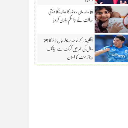
13سالہ ماں ، 7ماہ کا بیٹا:بنگلا دیشی
عدالت نے بڑا حکم جاری کر دیا
انگلینڈ کے فاسٹ بولر جان ٹرنر کا 25
سال کی عمر میں کرکٹ سے اچانک
ریٹائرمنٹ کا اعلان