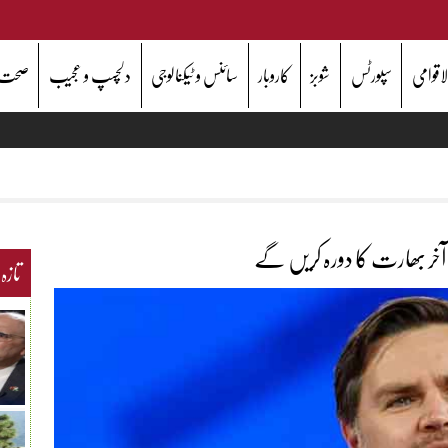
اقوامی
سپورٹس
شوبز
کاروبار
سائنس و ٹیکنالوجی
دلچسپ و عجیب
صحت
خر بھارت کا دورہ کریں گے
تازہ