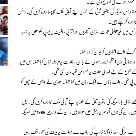
کے ممکنہ دورے کی اطلاع دی ہے۔
وشا وینس امریکہ کی خاتون ثانی کے طور پر اپنے آبائی ملک کا پہلا دورہ کریں گی۔ وینس
 دورہ کر چکے ہیں۔
ں غیر قانونی ہجرت، مذہبی آزادیوں اور انتخابی سالمیت پر یورپی حکومتوں پر شدید
نے والے اتحادیوں کو حیران کر دیا تھا۔
رتی وزیر اعظم نریندر مودی نے باہمی مفادات پر تبادلہ خیال کیا تھا۔ جس میں
ی کے تنوع کے لیے امریکی حمایت پر خصوصی توجہ دی گئی تھی۔
 پی تھی۔ وائٹ ہاؤس نے ایک بیان میں کہا تھا کہ مودی نے وینس کے بچوں کو
ی بار امریکہ کی خاتون ثانی کے طور پر اپنے آبائی ملک کا دورہ کریں گی۔ ییل
سے گریجویٹ وکیل، اوشا وینس، امریکہ کی پہلی بھارتی نژاد خاتون ثانی ہیں۔ ان کی جڑیں آندھرا پردیش میں موجود ہیں۔ ان کے والدین 1986 میں امریکہ
ہے جب امریکی صدر ڈونالڈ ٹرمپ کی جانب سے بھارت پر ٹیرف کی تلوار لٹک رہی