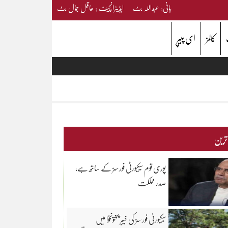
بانی: عبداللہ بٹ ایڈیٹرانچیف : عاقل جمال بٹ
کالمز
ای پیپر
 ترین
پوری قوم سیکیورٹی فورسز کے ساتھ ہے،
صدر مملکت
سیکیورٹی فورسز کی خیبر پختونخوا میں