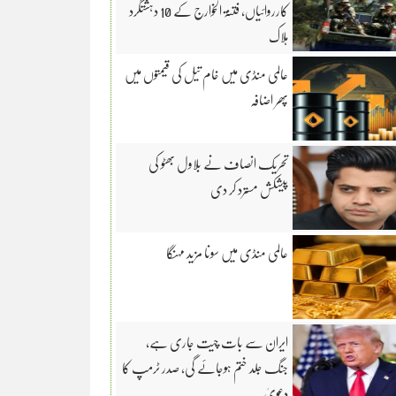
کارروائیاں، فتنۃ الخوارج کے 10 دہشتگرد
ہلاک
عالمی منڈی میں خام تیل کی قیمتوں میں
پھر اضافہ
تحریک انصاف نے بلاول بھٹو کی
پیشکش مسترد کر دی
عالمی منڈی میں سونا مزید مہنگا
ایران سے بات چیت جاری ہے،
جنگ جلد ختم ہوجائے گی، صدر ٹرمپ کا
دعویٰ