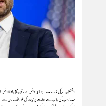
واشنگٹن: امریکی نائب صدر جے ڈی وینس اور خاتون ثانی اوشا وینس ا
صدر ٹرمپ کی جانب سے بھارت پر ٹیرف کی تلوار لٹک رہی ہے۔