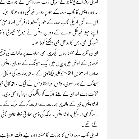
امریکی روزنامے پولیٹیکو نے امریکی نائب صدر وینس کے بھارت 
یہ دورہ وینس کا نائب صدر کے طور پر دوسرا غیر ملکی دورہ ہو گا۔ جبکہ ا
اس سے قبل امریکی نائب صدر کے طور پر گزشتہ ماہ فرانس اور جرمنی کا
اپنے پہلے غیر ملکی دورے کے دوران، وینس نے میونخ سکیورٹی کانفرنس می
تنقید کی تھی، جس کا ردعمل بھی دیکھنے کو ملا تھا۔
ان کی تقریر نے ممکنہ روس-یوکرین امن معاہدے پر مذاکرات کی توقع کر
فروری کے اوائل میں، پیرس میں ایک میٹنگ کے دوران، وینس اور بھا
صاف اور “قابل اعتماد” نیوکلیئر ٹیکنالوجی کے ساتھ بھارت کی توانائ
میٹنگ کے بعد، مودی، وینس اور اوشا وینس نے ایک ساتھ کافی بھی
تحائف دیئے اور ان کے بیٹے وویک کو سالگرہ کی مبارکباد بھی دی۔
اوشا وینس، جن کے والدین بھارت سے ہجرت کر کے امریکہ گئے تھے، پہل
گئے تھے۔
امریکی نائب صدر وینس کا بھارت کا ممکنہ دورہ ایسے وقت ہو رہا 