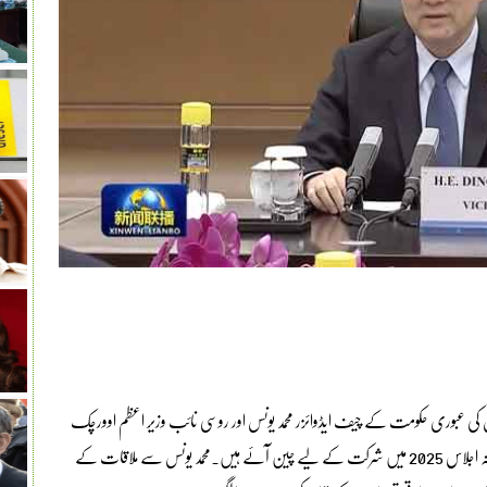
ی عبوری حکومت کے چیف ایڈوائزر محمد یونس اور روسی نائب وزیر اعظم اوورچک
سے الگ الگ ملاقات کی، جو 27 تاریخ کو بوآؤ ایشیائی فورم کے سالانہ اجلاس 2025 میں شرکت کے لیے چین آئے ہیں۔محمد یونس سے ملاقات کے