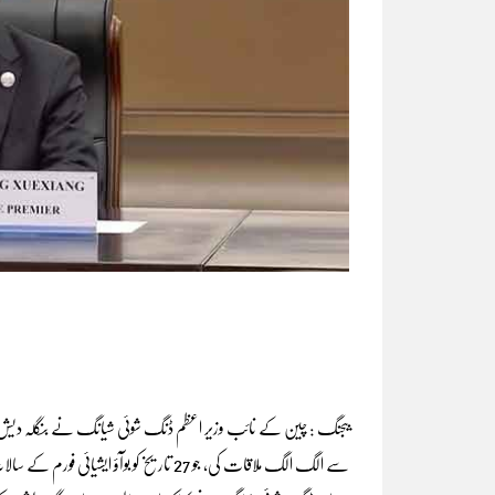
بیجنگ : چین کے نائب وزیر اعظم ڈنگ شوئی شیانگ نے بنگلہ دیش ک