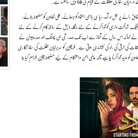
رتی تعلقات کے قیام کی 50 ویں سالگرہ ہے۔
ئے پر عمل درآمد، سیاسی باہمی اعتماد کو بڑھانے، عملی تعاون کو مضبوط بنانے،
ع اسٹریٹجک شراکت داری کو گہرا کرنے کے لئے بنگلہ دیش کے ساتھ کام کرنے کے لئے
نے کہا کہ اس سال کے آغاز سے اب تک صدر شی جن پھنگ اور صدر پیوٹن نے
ات کی ترقی کی راہ کی نشاندہی ہوتی ہے۔ فریقین کو سربراہان مملکت کی سفارتکاری
تعاون کو مزید گہرا کرنا چاہیے تاکہ عالمی امن و استحکام کے لیے مضبوط یقین فراہم کیا جا