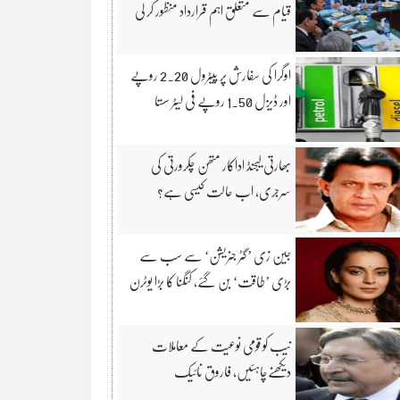
قیام سے متعلق اہم قرارداد منظور کر لی
اوگرا کی سفارش پر پیٹرول 2.20 روپے
اور ڈیزل 1.50 روپے فی لیٹر سستا
بھارتی لیجنڈ اداکار متھن چکرورتی کی
سرجری، اب حالت کیسی ہے؟
جین زی ’گٹر جنریشن‘ سے سب سے
بڑی ’طاقت‘ بن گئے، کنگنا کا بڑا یوٹرن
نیب کو قومی نوعیت کے معاملات
دیکھنےچاہئیں، فاروق نائیک