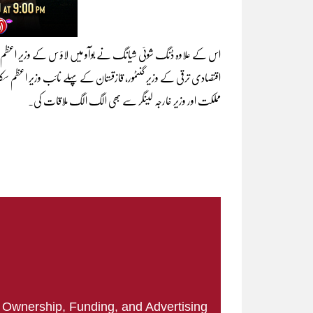
اس کے علاوہ ڈنگ شوئی شیانگ نے بوآو میں لاؤ س کے وزیر اعظم سو
اقتصادی ترقی کے وزیر گنٹمور، قازقستان کے پہلے نائب وزیر اعظم سکلیار
مملکت اور وزیر خارجہ لینگر سے بھی الگ الگ ملاقات کی۔
|
Ownership, Funding, and Advertising