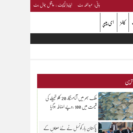
بانی: عبداللہ بٹ ایڈیٹرانچیف : عاقل جمال بٹ
کالمز
ای پیپر
 ترین
ملک بھر میں آٹامہنگا، 20 کلو تھیلے کی
قیمت میں 100 روپے اضافہ ہوگیا
پاکستان بار کونسل نے نئے صوبوں کے