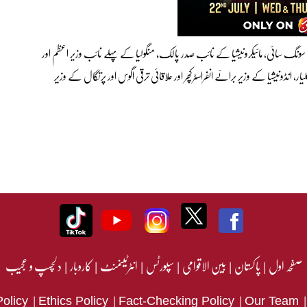
نگ سائی، مائیکرونیشیا کے نائب صدر پالک، منگولیا کے پہلے نائب وزیر اعظم اور
، انڈونیشیا کے وزیر برائے انفراسٹرکچر اور علاقائی ترقی اگوس اور پرتگال کے وزیر
صفحہ اول
|
پاکستان
|
بین الاقوامی
|
سپورٹس
|
انٹرٹینمنٹ
|
کاروبار
|
دلچسپ و عجیب
|
|
|
Policy
Ethics Policy
Fact-Checking Policy
Our Team