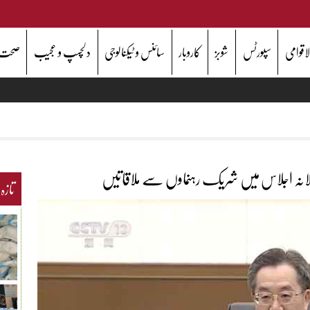
اقوامی
سپورٹس
شوبز
کاروبار
سائنس و ٹیکنالوجی
دلچسپ و عجیب
صحت
سالانہ اجلاس میں شریک رہنماوں سے ملاقاتیں
تازہ