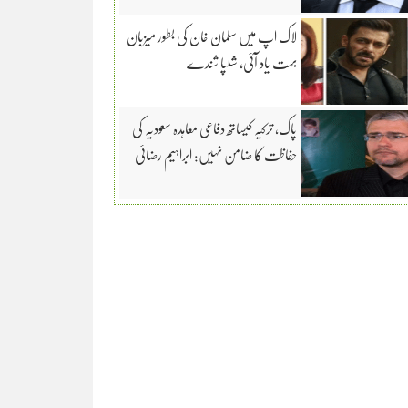
لاک اپ میں سلمان خان کی بطور میزبان
بہت یاد آئی، شلپا شندے
پاک، ترکیہ کیساتھ دفاعی معاہدہ سعودیہ کی
حفاظت کا ضامن نہیں: ابراہیم رضائی