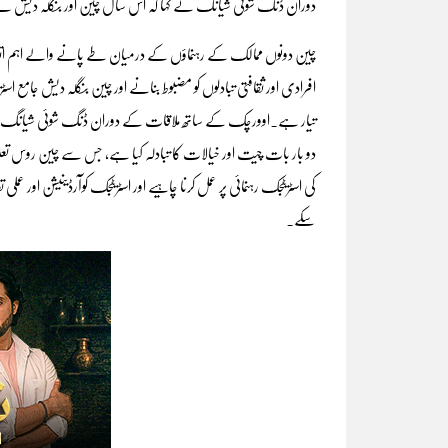
دوران ڈنگ شوئی شیانگ نے کہا کہ اس سال چین اور بنگلہ دیش کے درمیان سفا
چین دونوں ممالک کے رہنماؤں کے درمیان طے پانے والے اہم اتفاق را
افرادی اور ثقافتی تبادلوں کو مضبوط بنانے اور چین بنگلہ دیش جام
تیار ہے۔اوورچک کے ساتھ ملاقات کے دوران ڈنگ شوئی شیانگ 
دو بار بات چیت اور خیالات کا تبادلہ کیا ہے، جس سے چین روس تعلق
کی اسٹریٹجک رہنمائی پر عمل کرنا چاہیے اور اسٹریٹجک کوآرڈینیشن اور عملی 
سکے۔