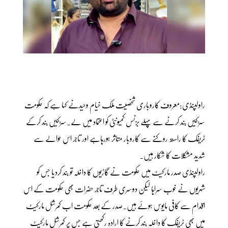
راولپنڈی:معروف کاروباری شخصیت ملک خیام وحیدنے کہا ہے کہ حکومت
سڑکیں بند کرنے سے پہلے بزنس کمیونٹی کو اعتماد میں لے۔سڑکیں بند کرکے
ٹریفک کا راستہ روکنے سے کاروبار متاثر ہورہاہے اور تاجر اس حوالے سے
شدید مشکلات کا شکار ہیں۔
راولپنڈی صدر مارکیٹ میں حکومت نے گاڑیوں کا داخلہ تو بند کردیا جس کو
شہریوں نے خوب سراہا لیکن دوسری طرف تاجر حضرات بھی حکومت کے اس
اقدام سے کافی مایوس ہوئے ہیں۔صدر کے بعد حکومت اب کمرشل مارکیٹ
میں بھی ٹریفک کا داخلہ بند کرنے کا ارادہ رکھتی ہے جس پر کمرشل مارکیٹ