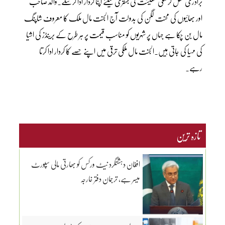
برادری کھل کر ملکی معیشت کی بہتری کیلئے اپنا کردار ادا کرسکے۔والد صاحب
اور بھائیوں کی محنت لگن کی بدولت آج الجنت مال ملک کا معروف شاپنگ
مال بن چکا ہے جہاں پر شہریوں کو مناسب قیمت پر ہر طرح کے برینڈز کی اشیا
کی مہیا کی جاتی ہیں۔الجنت مال ملکی ترقی میں اپنے حصے کا کردار ادا کرتا
رہے۔
تازہ ترین
افغان دہشتگرد نیٹ ورکس کو بھارتی مالی سپورٹ
میسر ہے، ترجمان دفتر خارجہ