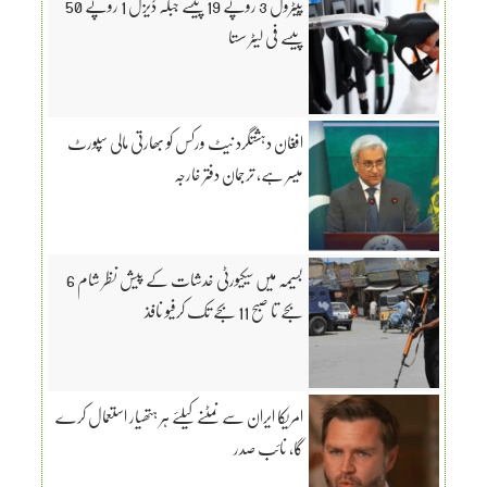
پیٹرول 3 روپے 19 پیسے جبکہ ڈیزل 1 روپے 50
پیسے فی لیٹر سستا
افغان دہشتگرد نیٹ ورکس کو بھارتی مالی سپورٹ
میسر ہے، ترجمان دفتر خارجہ
بسیمہ میں سیکیورٹی خدشات کے پیش نظر شام 6
بجے تا صبح 11 بجے تک کرفیو نافذ
امریکا ایران سے نمٹنے کیلئے ہر ہتھیار استعمال کرے
گا، نائب صدر