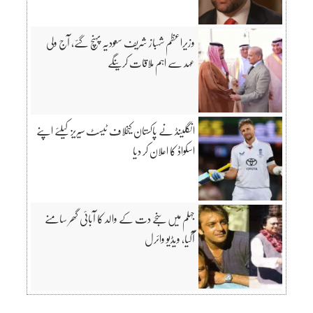
وزیراعظم شہباز شریف سعودیہ پہنچ گئے، آج ولی
عہد سے اہم ملاقات کرینگے
انگلینڈ نے پاکستان کیخلاف ٹیسٹ سیریز کیلئے اپنے
اسکواڈ کا اعلان کر دیا
جہلم میں سنجے دت کے والد کا آبائی گھر سامنے
آگیا، ویڈیو وائرل