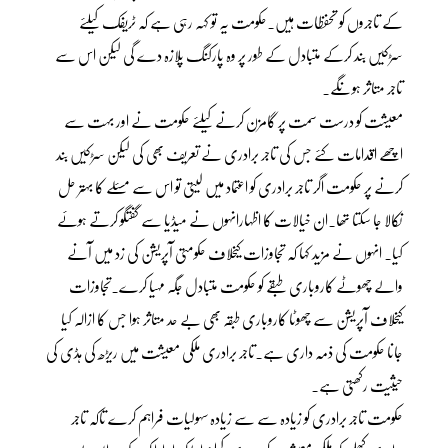
کے تاجروں کو تحفظات ہیں۔حکومت یہ تو کہہ رہی ہے کہ ٹریفک کیلئے
سڑکیں بند کرکے متبادل کے طور پر وہ پارکنگ پلازہ دے گی لیکن اس سے
تاجر متاثر ہونگے۔
معیشت کو درست سمت پر گامزن کرنے کیلئے حکومت نے اور بہت سے
اچھے اقدامات کئے جس کی تاجر برادری نے تعریف بھی کی لیکن سڑکیں بند
کرنے پر حکومت اگر تاجر برادری کو اعتماد میں لیتی تو اس سے مسئلے کا بہتر حل
نکالا جا سکتا تھا۔ان خیالات کا اظہارانہوں نے میڈیا سے گفتگو کرتے ہوئے
کیا۔ انہوں نے مزید کہا کہ تجاوزات کیخلاف حکومتی آپریشن کی زد میں آنے
والے چھوٹے کاروباری طبقے کو حکومت متبادل جگہ مہیا کرے۔تجاوزات
کیخلاف آپریشن سے چھوٹا کاروباری طبقہ بھی بے حد متاثر ہوا جس کا ازالہ کیا
جانا حکومت کی ذمہ داری ہے۔تاجر برادری ملکی معیشت میں ریڑھ کی ہڈی کی
حیثیت رکھتی ہے۔
حکومت تاجر برادری کو زیادہ سے سے زیادہ سہولیات فراہم کرے تاکہ تاجر