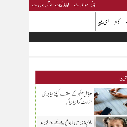
بانی: عبداللہ بٹ ایڈیٹرانچیف : عاقل جمال بٹ
کالمز
ای پیپر
 ترین
موبائل پیکجز کے موازنے کیلئے نیا پورٹل
متعارف کرا دیا دیا گیا
راولپنڈی میں لاپتا بچی چوتھے روز بھی نہ