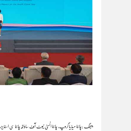
بیجنگ :چائنا میڈیا گروپ، چائنا انسٹی ٹیوٹ آف ساؤتھ چائنا سی اسٹڈیز