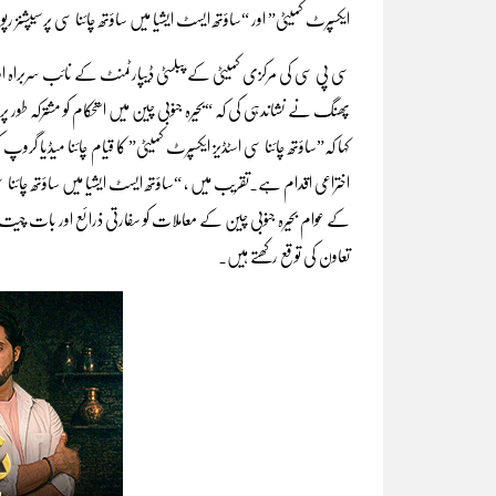
ایکسپرٹ کمیٹی” اور “ساؤتھ ایسٹ ایشیا میں ساؤتھ چائنا سی پرسیپشن
سی پی سی کی مرکزی کمیٹی کے پبلسٹی ڈیپارٹمنٹ کے نائب سربراہ او
پھنگ نے نشاندہی کی کہ “بحیرہ جنوبی چین میں استحکام کو مشترکہ طور پر
کہا کہ”ساؤتھ چائنا سی اسٹڈیز ایکسپرٹ کمیٹی” کا قیام چائنا میڈ
اختراعی اقدام ہے۔تقریب میں ، “ساؤتھ ایسٹ ایشیا میں ساؤتھ چائ
کے عوام بحیرہ جنوبی چین کے معاملات کو سفارتی ذرائع اور بات چیت
تعاون کی توقع رکھتے ہیں۔