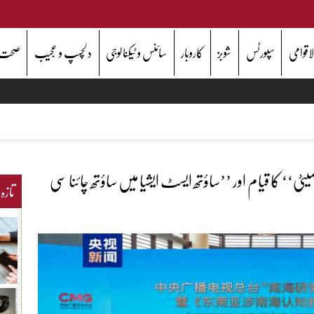
اقوامی
سپورٹس
شوبز
کاروبار
سائنس و ٹیکنالوجی
دلچسپ و عجیب
صحت
یٹی‘‘ کا قیام اور ’’ساؤتھ ایسٹ ایشیا میں ساؤتھ چائنا سی
تازہ