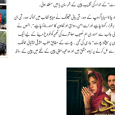
ز رپورٹ” کے اجراء کی تقریب چین کے شہر سان یا میں منعقد ہوئی۔
ر چائنا میڈیا گروپ کے صدر شن ہائی شیونگ نے ویڈیو خطاب میں کہا کہ صدر شی جن
 برقرار رکھنا چاہیے اور اسے امن، دوستی اور تعاون کا سمندر بنانا چاہیے”۔ انہوں نے
یا گروپ کی جانب سے سمندری ہم نصیب معاشرے کی تعمیر کو فروغ دینے کے لیے ایک
نا سی پرسیپشنز رپورٹ” جاری کی گئی۔ رپورٹ کے مطابق جنوب مشرقی ایشیائی ممالک
 سے حل کرنے پر زیادہ متفق ہیں اور وہ بحیرہ جنوبی چین کے خطے میں چین کے ساتھ