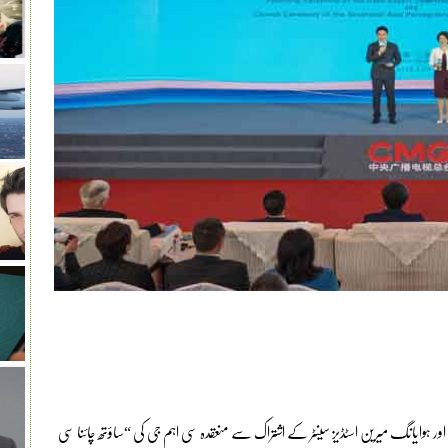
، اور ہوایانگ میرین اسٹڈیز سینٹر کے اشتراک سے منعقدہ سی اہم جی کی “ساؤتھ چائنا سی