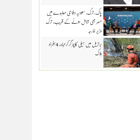
پاک، ترک، سعودیہ دفاعی معاہدے میں
مصر بھی شامل ہونے کے قریب، ترک
وزیر خارجہ
برازیل میں ہیلی کاپٹر گر کر تباہ، 4 افراد
ہلاک