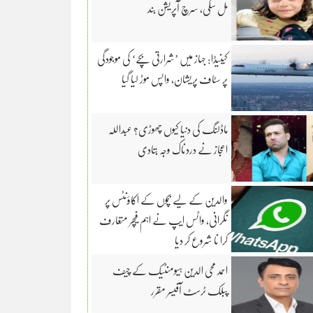
مل سکی، سرچ آپریشن بند
کینیڈا: جہاز میں ’شرارتی بچے‘ کی موجودگی
پر سٹاف پریشان، واپس موڑ لیا گیا
ماڈلنگ کی دنیا کیوں چھوڑی؟ عبداللہ
اعجاز نے دردناک وجہ بتادی
والدین کے لیے بچوں کے اکاؤنٹس پر
نگرانی، واٹس ایپ نے اہم فیچر متعارف
کرا نا شروع کر دیا
احمد محی الدین ہیومنٹیک کے چیف
پبلک ٹرسٹ آفیسر مقرر