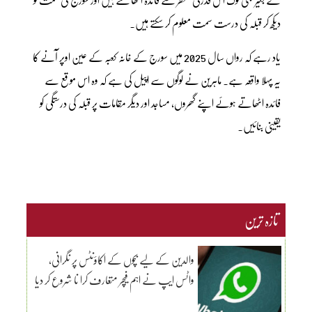
دیکھ کر قبلہ کی درست سمت معلوم کر سکتے ہیں۔
یاد رہے کہ رواں سال 2025 میں سورج کے خانہ کعبہ کے عین اوپر آنے کا
یہ پہلا واقعہ ہے۔ ماہرین نے لوگوں سے اپیل کی ہے کہ وہ اس موقع سے
فائدہ اٹھاتے ہوئے اپنے گھروں، مساجد اور دیگر مقامات پر قبلہ کی درستگی کو
یقینی بنائیں۔
تازہ ترین
والدین کے لیے بچوں کے اکاؤنٹس پر نگرانی،
واٹس ایپ نے اہم فیچر متعارف کرا نا شروع کر دیا