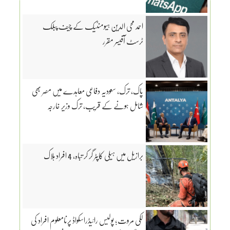
احمد محی الدین ہیومنٹیک کے چیف پبلک
ٹرسٹ آفیسر مقرر
پاک، ترک، سعودیہ دفاعی معاہدے میں مصر بھی
شامل ہونے کے قریب، ترک وزیر خارجہ
برازیل میں ہیلی کاپٹر گر کر تباہ، 4 افراد ہلاک
لکی مروت؛ پولیس رائیڈراسکواڈ پرنامعلوم افراد کی