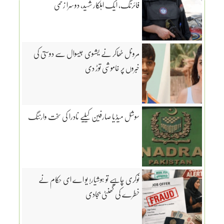
فائرنگ، ایک اہلکار شہید، دوسرا زخمی
مرونل ٹھاکر نے یشسوی جیسوال سے دوستی کی
خبروں پر خاموشی توڑ دی
سوشل میڈیا صارفین کیلیے نادرا کی سخت وارننگ
نوکری چاہیے تو ہوشیار! یو اے ای حکام نے
خطرے کی گھنٹی بجادی