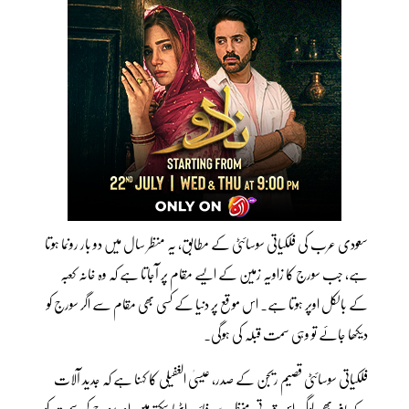
سعودی عرب کی فلکیاتی سوسائٹی کے مطابق، یہ منظر سال میں دو بار رونما ہوتا
ہے، جب سورج کا زاویہ زمین کے ایسے مقام پر آجاتا ہے کہ وہ خانہ کعبہ
کے بالکل اوپر ہوتا ہے۔ اس موقع پر دنیا کے کسی بھی مقام سے اگر سورج کو
دیکھا جائے تو وہی سمت قبلہ کی ہوگی۔
فلکیاتی سوسائٹی قصیم ریجن کے صدر، عیسیٰ الغفیلی کا کہنا ہے کہ جدید آلات
کے بغیر بھی لوگ اس قدرتی منظر سے فائدہ اٹھا سکتے ہیں اور سورج کی سمت کو