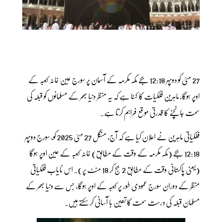
27 مئی کو دوپہر 12:18 بجے مکہ مکرمہ کے آسمان پر سورج عین خانہ کعبہ کے
اوپر ہوگا، ماہرین فلکیات کا کہنا ہے کہ یہ منظر دنیا بھر کے مسلمانوں کو قبلہ کی
سمت جانچنے کا قدرتی موقع فراہم کرتا ہے۔
فلکیاتی ماہرین نے اعلان کیا ہے کہ آج، منگل 27 مئی 2025 کو، سورج دوپہر
12:18 بجے (مکہ مکرمہ کے وقت کے مطابق) خانہ کعبہ کے عین اوپر ہوگا
(یعنی پاکستانی وقت کے مطابق 2 بج کر 18 منٹ پر)۔ اس نایاب فلکیاتی
منظر کے دوران سورج عمودی طور پر کعبہ کے اوپر ہوگا، جس سے دنیا بھر کے
مسلمان قبلہ کی درست سمت کا تعین با آسانی کر سکتے ہیں۔