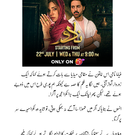
فیاما نامی اس خاتون نے مقامی میڈیا سے بات کرتے ہوئے کہا کہ ایک
زوردار آواز آئی، ہمیں لگا یہ فلم کا حصہ ہے کیونکہ ہم پوری طرح اس میں ڈوبے
ہوئے تھے، لیکن پھر اچانک ایک بڑا ٹکڑا مجھ پر آ گرا۔
انہوں نے بتایا کہ اگر میں تھوڑا سا آگے نہ جھکی ہوتی، تو شاید وہ ٹکڑا میرے سر
پر گرتا۔
ویلاورڈے نے سینما کی انتظامیہ پر غفلت کا الزام لگاتے ہوئے کہا کہ منیجر