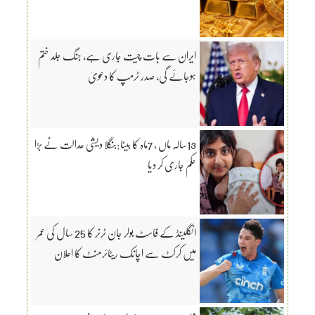
ایران سے بات چیت جاری ہے، جنگ جلد ختم
ہوجائے گی، صدر ٹرمپ کا دعویٰ
13سالہ ماں ، 7ماہ کا بیٹا:بنگلا دیشی عدالت نے بڑا
حکم جاری کر دیا
انگلینڈ کے فاسٹ بولر جان ٹرنر کا 25 سال کی عمر
میں کرکٹ سے اچانک ریٹائرمنٹ کا اعلان