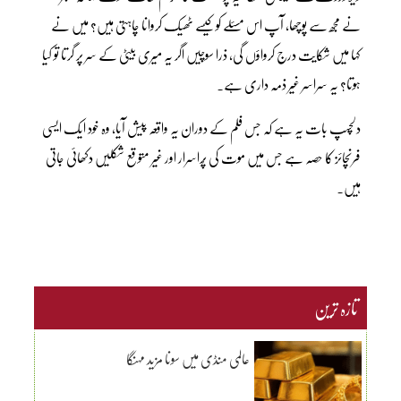
نے مجھ سے پوچھا، آپ اس مسئلے کو کیسے ٹھیک کروانا چاہتی ہیں؟ میں نے
کہا میں شکایت درج کرواؤں گی، ذرا سوچیں اگر یہ میری بیٹی کے سر پر گرتا تو کیا
ہوتا؟ یہ سراسر غیر ذمہ داری ہے۔
دلچسپ بات یہ ہے کہ جس فلم کے دوران یہ واقعہ پیش آیا، وہ خود ایک ایسی
فرنچائز کا حصہ ہے جس میں موت کی پُراسرار اور غیر متوقع شکلیں دکھائی جاتی
ہیں۔
تازہ ترین
عالمی منڈی میں سونا مزید مہنگا