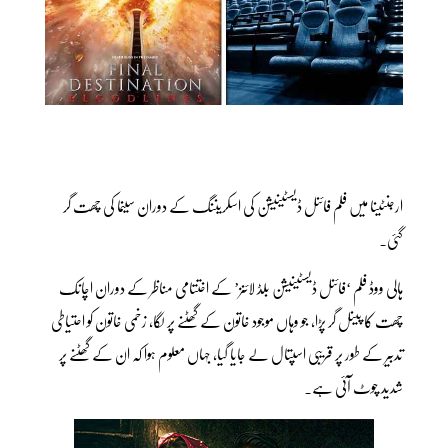
ارجنٹینا میں فلم فائنل ڈیسٹینیشن کی اسکریننگ کے دوران سینما کی چھت گر
گئی۔
ہالی ووڈ فلم ‘فائنل ڈیسٹینیشن بلڈ لائنز’ کے اختتامی مناظر کے دوران اچانک
چھت کا پینل گر پڑا، جو وہاں موجود خاتون کے گھٹنے پر لگا، زخمی خاتون کو احتیاطی
تدبیر کے طور پر قریبی اسپتال لے جایا گیا، جہاں معلوم ہوا کہ ان کے گھٹنے پر
شدید چوٹ آئی ہے۔