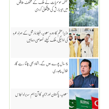
محکمہ موسمیات نے ملک کے مختلف علاقوں
میں تیز بارش کی پیشگوئی کردی
وزیراعظم کا دورہ سعودیہ، فیلڈ مارشل کے ہمراہ عمرہ
کی ادائیگی، ملک کیلئے خصوصی دعائیں
5 سال پورے ہوں گے، اتحاد بھی چلتا رہے گا،
طلال چوہدری
سعودیہ، پاکستان اور ترکیہ کا آج اہم سربراہ اجلاس