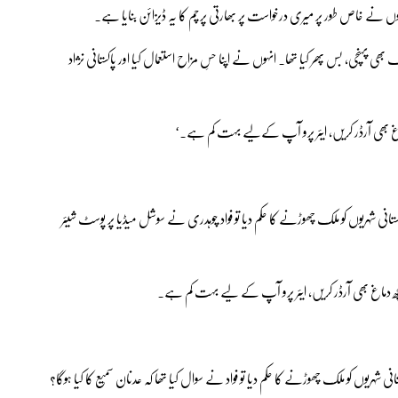
 نے خاص طور پر میری درخواست پر بھارتی پرچم کا یہ ڈیزائن بنایا ہے۔
ی پہنچی، بس پھر کیا تھا۔ انہوں نے اپنا حسِ مزاح استعمال کیا اور پاکستانی نژاد
غ بھی آرڈر کریں، ایئر پرو آپ کےلیے بہت کم ہے۔‘
 شہریوں کو ملک چھوڑنے کا حکم دیا تو فواد چوہدری نے سوشل میڈیا پر پوسٹ شیئر
چھ دماغ بھی آرڈر کریں، ایئر پرو آپ کے لیے بہت کم ہے۔
ریوں کو ملک چھوڑنے کا حکم دیا تو فواد نے سوال کیا تھا کہ عدنان سمیع کا کیا ہوگا؟