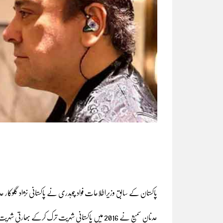
پاکستان کے سابق وزیراطلاعات فواد چوہدری نے پاکستانی نژاد گلوکار عد
عدنان سمیع نے 2016 میں پاکستانی شہریت ترک کرکے بھارتی شہریت اپنا لی تھی، جس کے بعد سے وہ بھارت کے شہر ممبئی میں مقیم ہیں۔