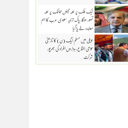
ایک ملک پر حملہ تینوں ممالک پر حملہ
تصور ہوگا، پاک ترکیہ سعودی عرب کا اہم
معاہدہ طے پا گیا
حویلی میں مسلم لیگ (ن) کا تاریخی
عوامی اجتماع، ہزاروں افراد کی بھرپور
شرکت