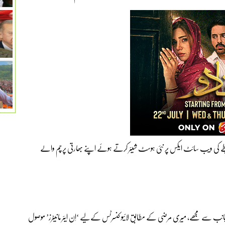
 کی ویب سائٹ ایکس پر نئی ہوسٹ شیئر کرتے ہوئے اپنے بھارتی پرچم والے
جانب سے مجھے، میری مرضی کے مطابق لائیو کنسرٹس کےلیے ‘اِن ایئر مانیٹرز’ موصول