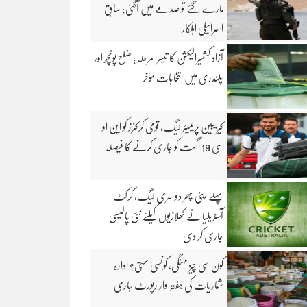
مارے گئے تو صدمے میں آگئی: سابق
اسرائیلی اہلکار
آزاد کشمیرالیکشن کا تیسرا مرحلہ؛ ضلع پونچھ اور
پلندری میں انتخابات مؤخر
کیریبین پریمیئر لیگ، قومی کرکٹرز کو این او
سی 19 اگست کو جاری کرنے کا فیصلہ
پہلے اپنی پھر دوسری لیگ، کرکٹ
آسٹریلیا نے کھلاڑیوں کیلئے نئی پالیسی
جاری کر دی
کون سی چیز مہنگی، کونسی سستی؟ ادارہ
شماریات کی ہفتہ وار رپورٹ جاری