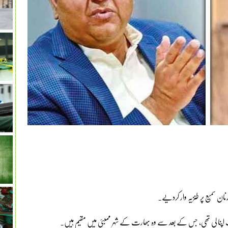
نان سمیع پر طنزیہ وار کردیے۔