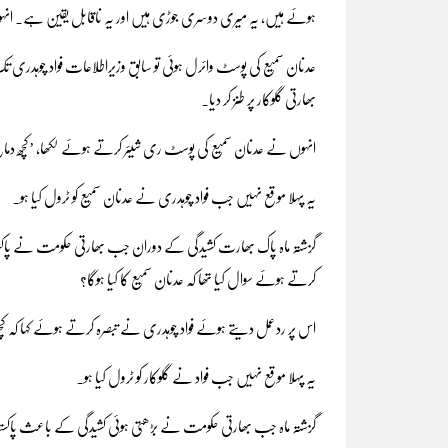
ہوئے ہیں، یہ میری دوسری جوڑی ہیں اور یہ ناقابل یقین ہے۔ انہوں
عدنان سمیع کی پوسٹ وائرل ہوئی تو سابق وزیراطلاعات فواد چوہدری تک بھ
بھارتی گلوکار پر طنز کر دیا۔
انہوں نے عدنان سمیع کی پوسٹ ری شیئر کرتے ہوئے لکھا، ’کچھ دما
یہ پہلا موقع نہیں جب فواد چوہدری نے عدنان سمیع کو ٹرول کیا ہو۔
گزشتہ ماہ پاک بھارت کشیدگی کے دوران جب بھارتی حکومت نے پاکستانی
کرتے ہوئے سوال کیا تھا کہ عدنان سمیع کا کیا ہوگا؟
اس پر ردعمل دیتے ہوئے فواد چوہدری نے تبصرہ کرتے ہوئے کہا کہ ک
یہ پہلا موقع نہیں جب فواد نے گلوکار کو ٹرول کیا ہو۔
گزشتہ ماہ جب بھارتی حکومت نے بڑھتی ہوئی کشیدگی کے باعث پاکستانی شہ