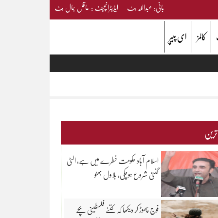
بانی: عبداللہ بٹ ایڈیٹرانچیف : عاقل جمال بٹ
کالمز
ای پیپر
 ترین
اسلام آباد حکومت خطرے میں ہے، الٹی
گنتی شروع ہوچکی، بلاول بھٹو
فوج چھوڑ کر دیکھا کہ کتنے فلسطینی بچے