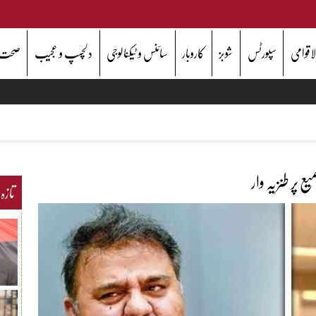
اقوامی
سپورٹس
شوبز
کاروبار
سائنس و ٹیکنالوجی
دلچسپ و عجیب
صحت
ع پر طنزیہ وار
تازہ