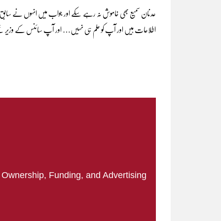
عدنان سمیع بھی خاموش نہ رہے سکے اور جواب میں انہوں نے سابق وزیر 
اطلاعات ہیں اور آپ کو علم ہی نہیں… اور آپ سائنس کے وزیر ت
|
Ownership, Funding, and Advertising