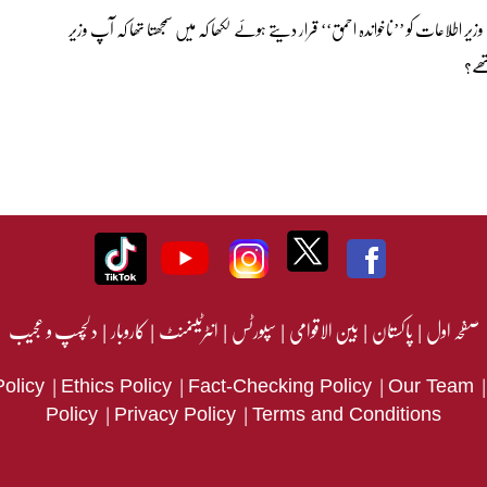
اطلاعات کو ’’ناخواندہ احمق‘‘ قرار دیتے ہوئے لکھا کہ میں سمجھتا تھا کہ آپ وزیر
ھے؟
صفحہ اول
|
پاکستان
|
بین الاقوامی
|
سپورٹس
|
انٹرٹینمنٹ
|
کاروبار
|
دلچسپ و عجیب
|
|
|
Policy
Ethics Policy
Fact-Checking Policy
Our Team
|
|
Policy
Privacy Policy
Terms and Conditions