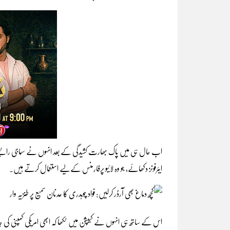
اب حال ہی میں پاک بھارت کشیدگی کے بعد انہوں نے سماجی رابطے
ایئرفونز دکھائے، جو وہ لائیو پرفارمنس کےلیے استعمال کرتے ہیں۔
اس کے ساتھ ہی انہوں نے کیپشن میں لکھا کہ ابھی امریکی کمپنی کی 