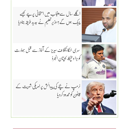
اگلے سال سے پنجاب میں امتحانی پرچے کیسے
چیک ہوں گے؟ وزیر تعلیم نے جدید طریقہ بتادیا
سری لنکا کیخلاف سیریز کے آغاز سے قبل بھارت
کو بڑا دھچکا، کپتان انجرڈ
ٹرمپ نے بچے کی پیدائش پر امریکی شہریت کے
قانون کو محدود کردیا