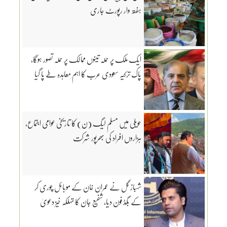
ہفتہ وار رپورٹ جاری
ایک ملک پر حملہ تینوں ممالک پر حملہ تصور ہوگا،
پاک ترکیہ سعودی عرب کا اہم معاہدہ طے پا گیا
حویلی میں مسلم لیگ (ن) کا تاریخی عوامی اجتماع،
ہزاروں افراد کی بھرپور شرکت
شہباز گل نے عمران خان کے موبائل چوری کر
کے بگڈ فون دیا، شفیع جان کا تہلکہ خیز دعویٰ