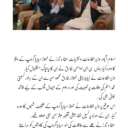
اسلام آباد: وزیر اطلاعات و نشریات عطاء تارڑ نے ممتاز میڈیا گروپ کے دفتر
کا دورہ کیا، جہاں سی ای او احسن طارق نے ان کا پرتپاک استقبال کیا۔
وزیر اطلاعات نے ایڈیٹر ڈیلی ممتاز، طارق محمود سمیر سے ان کے برادر نسبتی
محمد اسلم کی وفات پر تعزیت کی اور مرحوم کے ایصالِ ثواب کے لیے فاتحہ
خوانی بھی کی۔
اس موقع پر وزیر اطلاعات نے ممتاز میڈیا گروپ کے مختلف شعبوں کا دورہ
کیا۔ ان کے ہمراہ پرنسپل انفارمیشن آفیسر مبشر حسن بھی موجود تھے۔
عطاء تارڑ نے عملے سے ملاقات کی اور میڈیا گروپ کی کاوشوں کو سراہتے