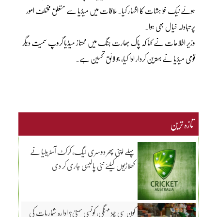
ہوئے نیک خواہشات کا اظہار کیا۔ ملاقات میں میڈیا سے متعلق مختلف امور
پر تبادلہ خیال بھی ہوا۔
وزیر اطلاعات نے کہا کہ پاک بھارت جنگ میں ممتاز میڈیا گروپ سمیت دیگر
قومی میڈیا نے بہترین کردار ادا کیا، جو لائق تحسین ہے۔
تازہ ترین
پہلے اپنی پھر دوسری لیگ، کرکٹ آسٹریلیا نے
کھلاڑیوں کیلئے نئی پالیسی جاری کر دی
کون سی چیز مہنگی، کونسی سستی؟ ادارہ شماریات کی