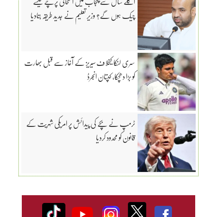
اگلے سال سے پنجاب میں امتحانی پرچے کیسے
چیک ہوں گے؟ وزیر تعلیم نے جدید طریقہ بتادیا
سری لنکا کیخلاف سیریز کے آغاز سے قبل بھارت
کو بڑا دھچکا، کپتان انجرڈ
ٹرمپ نے بچے کی پیدائش پر امریکی شہریت کے
قانون کو محدود کردیا