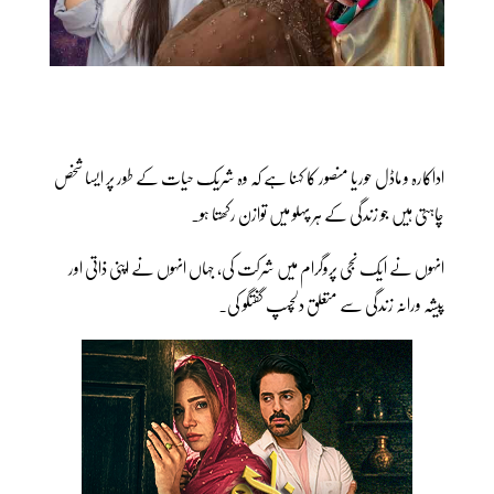
اداکارہ و ماڈل حوریا منصور کا کہنا ہے کہ وہ شریک حیات کے طور پر ایسا شخص
چاہتی ہیں جو زندگی کے ہر پہلو میں توازن رکھتا ہو۔
انہوں نے ایک نجی پروگرام میں شرکت کی، جہاں انہوں نے اپنی ذاتی اور
پیشہ ورانہ زندگی سے متعلق دلچسپ گفتگو کی۔