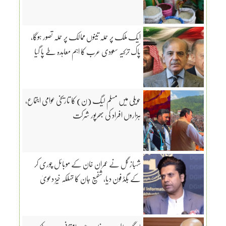
ایک ملک پر حملہ تینوں ممالک پر حملہ تصور ہوگا،
پاک ترکیہ سعودی عرب کا اہم معاہدہ طے پا گیا
حویلی میں مسلم لیگ (ن) کا تاریخی عوامی اجتماع،
ہزاروں افراد کی بھرپور شرکت
شہباز گل نے عمران خان کے موبائل چوری کر
کے بگڈ فون دیا، شفیع جان کا تہلکہ خیز دعویٰ