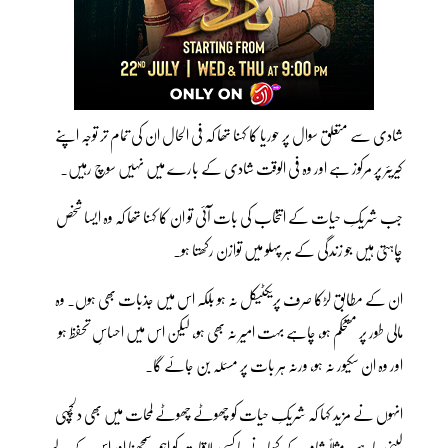
شادی سے متعلق سوال پر حوریا کا کہنا تھا کہ فی الحال ان کی تمام تر توجہ اپنے
کیریئر پر مرکوز ہے اور وہ فی الوقت شادی کے بارے میں نہیں سوچ رہیں۔
جب شریکِ حیات کے انتخاب کی بات آئی تو ان کا کہنا تھا کہ وہ ایسا شخص
چاہتی ہیں جو زندگی کے ہر پہلو میں توازن رکھتا ہو۔
ان کے مطابق لڑکا صرف پریکٹیکل نہ ہو بلکہ اس میں جذبات بھی ہوں۔ وہ
مالی طور پر مستحکم ہو، چاہے بہت امیر نہ بھی ہو، لیکن اس میں احساسِ تحفظ ہو
اور وہ ان سکیور نہ ہو، ورنہ ہر بات پر مسئلہ بن جائے گا۔
انہوں نے مزید کہا کہ شریکِ حیات کو چھوٹے چھوٹے لمحات میں بھی دلچسپی
لینی چاہیے، مثلاً شام کے کھانے یا کسی ملاقات کو اہم سمجھنا اور اس کے لیے