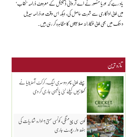
یاد رہے کہ حوریا منصور نے اے آر وائی ڈیجیٹل کے معروف ڈرامہ ’نقاب‘
میں اپنی اداکاری سے شہرت حاصل کی، جبکہ اس وقت وہ ڈرامہ سیریل
دستک میں بھی اپنی فنکارانہ صلاحیتوں کا مظاہرہ کر رہی ہیں۔
تازہ ترین
پہلے اپنی پھر دوسری لیگ، کرکٹ آسٹریلیا نے
کھلاڑیوں کیلئے نئی پالیسی جاری کر دی
کون سی چیز مہنگی، کونسی سستی؟ ادارہ شماریات کی
ہفتہ وار رپورٹ جاری