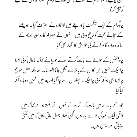
کوشش کرنا۔
پروگرام کے ایک سیگمنٹ پاور پلے میں اداکارہ نے اعتراف کیا کہ وہ پیسے
کے بجائے محبت کو ترجیح دیتی ہیں۔ انہوں نے سینئر اداکارہ سویرا ندیم کے
ساتھ دوبارہ کام کرنے کی خواہش کا اظہار بھی کیا۔
پروجیکٹس کے حوالے سے بات کرتے ہوئے حوریا نے کہا کہ تاحال کوئی ایسا
پراجیکٹ نہیں جس کا ان کے ہاتھ سے نکل جانا افسوسناک ہو، بلکہ بعض مواقع
پر ایسا بھی ہوا کہ کوئی پراجیکٹ پہلے ان سے چلا گیا اور بعد میں انہیں دوبارہ آفر
کیا گیا۔
خود کے بارے میں بات کرتے ہوئے انہوں نے ہنستے ہوئے کہا کہ میں
واقعی ایک نمبر کی ڈرامے باز ہوں، کبھی کبھار بھول جاتی ہوں کہ میں کتنی
جذباتی اور حساس ہوں۔