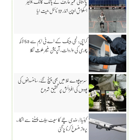
پاکستانی عمیر عارف نے ہانگ کانگ جونیئر
اسکواش اوپن انڈر 17 ٹائٹل جیت لیا
کراچی: نجی بینک کے اے ٹی ایم سے 53 لاکھ
چوری کی واردات، آپریشن منیجر ملوث نکلا
سرسبزپودے خلا میں بھی پہنچ گئے، سائنسدانوں کی
پودوں کی افزائش پر تحقیق شروع
کینیڈا: ضدی بچے کا سیٹ بیلٹ پہننے سے انکار،
پرواز منسوخ کرنا پڑگئی