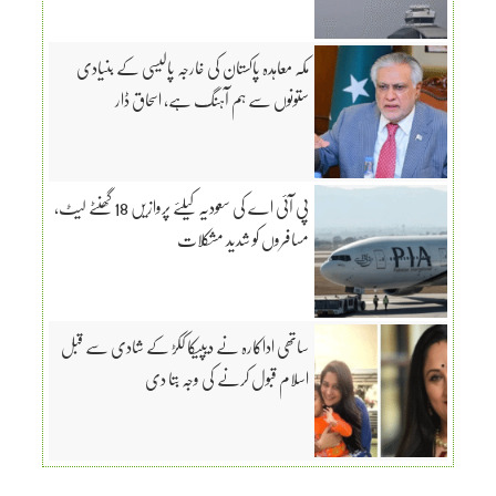
مکہ معاہدہ پاکستان کی خارجہ پالیسی کے بنیادی
ستونوں سے ہم آہنگ ہے، اسحاق ڈار
پی آئی اے کی سعودیہ کیلئے پروازیں 18 گھنٹے لیٹ،
مسافروں کو شدید مشکلات
ساتھی اداکارہ نے دیپیکا ککڑ کے شادی سے قبل
اسلام قبول کرنے کی وجہ بتا دی