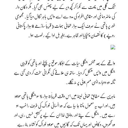
تنگ گلی میں چھت سے ٹکرا کر کچھ دیر کے لیے پھنس بھی گیا۔ مگر دکان دار
کی حاضر دماغی اور مقامی افراد کی مدد سے اسے واپس باہر نکال دیا گیا۔ مجموعی
طور پر ہاتھی نے صرف ایک ہزار تھائی بھات (قریباً ساڑھے 8 ہزار پاکستانی
روپے) کا نقصان پہنچایا اور ظاہر ہے، بغیر بل ادا کیے رخصت ہوا۔
واقعے کے بعد محکمہ جنگلی حیات کے اہلکار موقع پر پہنچے اور ہاتھی کو قریبی
جنگل میں واپس منتقل کر دیا۔ ساتھ ہی علاقے کی نگرانی سخت کر دی گئی ہے
تاکہ وہ دوبارہ ایسی مہم جوئی پر نہ نکلے۔
ماہرین کے مطابق تھائی لینڈ میں اس وقت قریباً 3 ہزار 5 سو جنگلی ہاتھی موجود
ہیں، اور اب یہ معمول بنتا جا رہا ہے کہ وہ انسانی خوراک کی طرف راغب ہو
رہے ہیں۔ جنگل کے پتے اور روایتی غذا ان کے لیے پرکشش نہیں رہی، اور
وہ گھروں، دکانوں اور یہاں تک کہ گاڑیوں میں موجود خوراک کو نشانہ بنا رہے