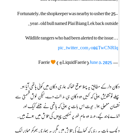
Fortunately, the shopkeeper was nearby to usher the 25-
year-old bull named Plai Biang Lek back outside.
Wildlife rangers who had been alerted to the issue…
pic.twitter.com/o86TwCNRIq
(@LiquidFaerie)
June 3, 2025
— Faerie
دکان دار کے مطابق یہ پہلا موقع تھا کہ ہماری دکان میں کوئی ہاتھی آیا ہو۔
پہلے تو تشویش ہوئی کہ کہیں وہ دکان ہی نہ الٹ دے، لیکن خوش قسمتی سے
نقصان معمولی ہوا۔ حیرت اس بات پر ہوئی کہ ہاتھی نے میٹھے کیک اور
انڈے پسند کیے، ورنہ وہ عام طور پر نمکین چیزوں کی تلاش میں ہوتے ہیں۔
دلچسپ بات یہ رہی کہ کھانے کی تلاش میں مگن یہ بھاری بھرکم مہمان ایک