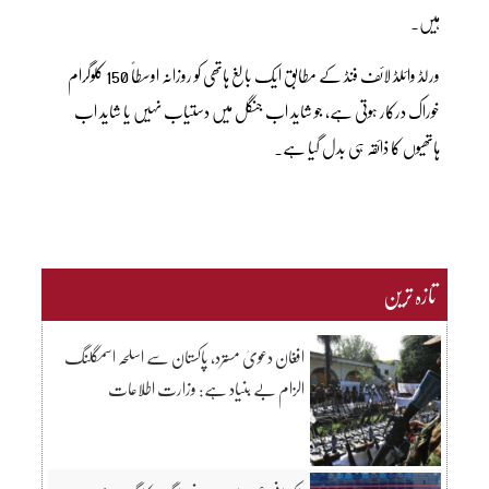
ہیں۔
ورلڈ وائلڈ لائف فنڈ کے مطابق ایک بالغ ہاتھی کو روزانہ اوسطاً 150 کلوگرام
خوراک درکار ہوتی ہے، جو شاید اب جنگل میں دستیاب نہیں یا شاید اب
ہاتھیوں کا ذائقہ ہی بدل گیا ہے۔
تازہ ترین
افغان دعویٰ مسترد، پاکستان سے اسلحہ اسمگلنگ
الزام بے بنیاد ہے: وزارت اطلاعات