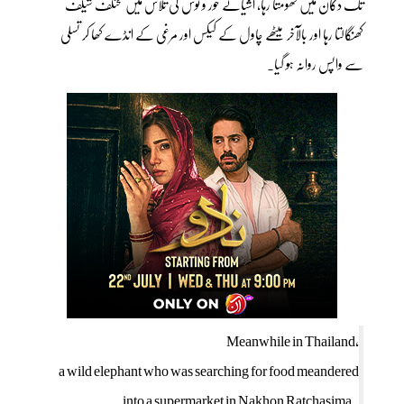
تک دکان میں گھومتا رہا، اشیائے خور و نوش کی تلاش میں مختلف شیلف
کھنگالتا رہا اور بالآخر میٹھے چاول کے کیکس اور مرغی کے انڈے کھا کر تسلی
سے واپس روانہ ہو گیا۔
Meanwhile in Thailand,
a wild elephant who was searching for food meandered
into a supermarket in Nakhon Ratchasima.