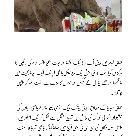
تھائی لینڈ میں پیش آنے والا ایک انوکھا اور حیرت انگیز واقعہ عوام کی دلچسپی کا
مرکز بن گیا، جب 4 ٹن وزنی ایک دیوہیکل ہاتھی اچانک ایک سپر مارکیٹ میں
جا گھسا اور میٹھے چاول کے کیکس اور انڈوں کا مزے سے لطف اٹھا کر واپس
چلتا بنا۔
تھائی میڈیا کے مطابق ’پلائی بیانگ لیک‘ نامی 25 سالہ نر ہاتھی، چاول کی
خوشبو اور انسانی خوراک کی تلاش میں قریبی جنگل سے نکل کر ایک اسٹور میں
داخل ہوا۔ دکان کی سی سی ٹی وی فوٹیج میں دیکھا گیا کہ ہاتھی قریباً 10 منٹ