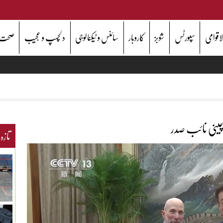
اقوامی
سپورٹس
شوبز
کاروبار
سائنس و ٹیکنالوجی
دلچسپ و عجیب
صحت
 چینی نائب صدر
تازہ