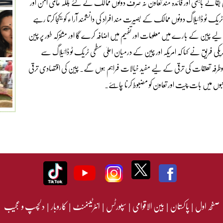
من بقائے باہمی اور فائدہ مند تعاون نہ صرف دونوں ممالک کے لئے بلکہ عالمی امن اور
یک ٹو ڈائیلاگ دونوں ممالک کے بصیرت مند افراد کی دانشمند آراء کو یکجا کرتا رہے
لیے چین کے بارے میں معلومات اور تفہیم میں اضافہ کرے گا اور مشترکہ طور پر چین
مریکی فریق نے کہا کہ امریکہ اور چین کے درمیان اعلیٰ سطحی ٹریک ٹو ڈائیلاگ سے
ور دوطرفہ تعلقات کی ترقی کے لیے مفید خیالات فراہم ہوں گے۔ چین کی اقتصادی ترقی
عبوں میں بات چیت اور تعاون کو مضبوط کرنا چاہئے۔
صفحہ اول
|
پاکستان
|
بین الاقوامی
|
سپورٹس
|
انٹرٹینمنٹ
|
کاروبار
|
دلچسپ و عجیب