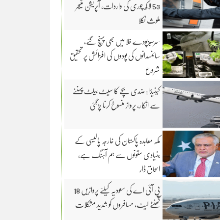
53 لاکھ چوری کی واردات، آپریشن منیجر
ملوث نکلا
سرسبزپودے خلا میں بھی پہنچ گئے،
سائنسدانوں کی پودوں کی افزائش پر تحقیق
شروع
کینیڈا: ضدی بچے کا سیٹ بیلٹ پہننے
سے انکار، پرواز منسوخ کرنا پڑگئی
مکہ معاہدہ پاکستان کی خارجہ پالیسی کے
بنیادی ستونوں سے ہم آہنگ ہے،
اسحاق ڈار
پی آئی اے کی سعودیہ کیلئے پروازیں 18
گھنٹے لیٹ، مسافروں کو شدید مشکلات