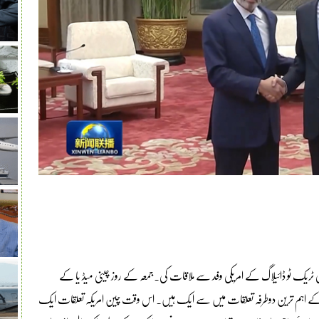
ریک ٹو ڈائیلاگ کے امریکی وفد سے ملاقات کی۔جمعہ کے روز چینی میڈ یا کے
یا کے اہم ترین دوطرفہ تعلقات میں سے ایک ہیں۔ اس وقت چین امریکہ تعلقات ایک