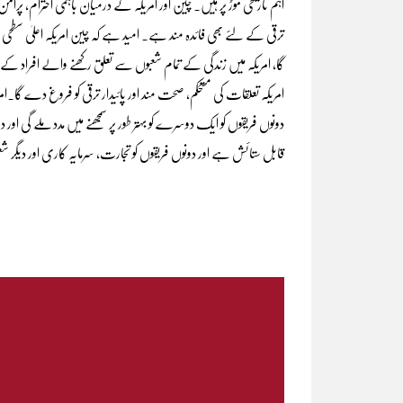
اہم تاریخی موڑ پر ہیں۔ چین اور امریکہ کے درمیان باہمی احترام، پرا
ترقی کے لئے بھی فائدہ مند ہے۔ امید ہے کہ چین امریکہ اعلیٰ سطحی ٹر
گا، امریکہ میں زندگی کے تمام شعبوں سے تعلق رکھنے والے افراد کے 
امریکہ تعلقات کی مستحکم، صحت مند اور پائیدار ترقی کو فروغ دے گا۔ا
دونوں فریقوں کو ایک دوسرے کو بہتر طور پر سمجھنے میں مدد ملے گی ا
قابل ستائش ہے اور دونوں فریقوں کو تجارت، سرمایہ کاری اور دیگر ش