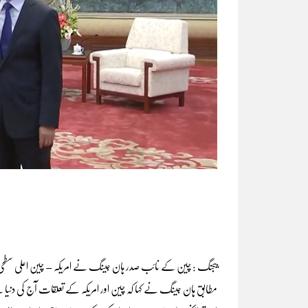
بیجنگ : چین کے نائب صدر ہان جینگ نے امریکہ – چین اعلی سطحی ٹ
مطابق ہان جینگ نے کہا کہ چین اور امریکہ کے تعلقات آج کی دن