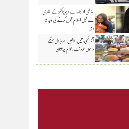
ساتھی اداکارہ نے دیپیکا ککڑ کے شادی
سے قبل اسلام قبول کرنے کی وجہ بتا
دی
آٹا، گھی، تیل، دالیں اور چاول مہنگے
داموں فروخت ،عوام پریشان