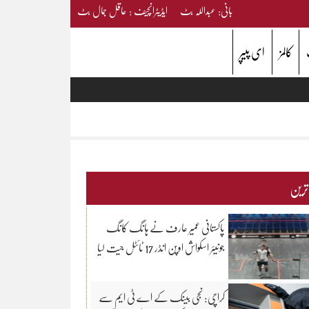
بانی: عبداللہ بٹ ایڈیٹرانچیف : عاقل جمال بٹ
کالمز
ای پیپر
 ترین
پاکستانی عمیر عارف نے ہانگ کانگ
جونیئر اسکواش اوپن انڈر 17 ٹائٹل جیت لیا
کراچی: نجی بینک کے اے ٹی ایم سے