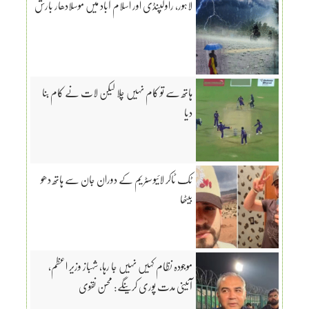
لاہور، راولپنڈی اور اسلام آباد میں موسلادھار بارش
ہاتھ سے تو کام نہیں چلا لیکن لات نے کام بنا
دیا
ٹک ٹاکر لائیو سٹریم کے دوران جان سے ہاتھ دھو
بیٹھا
موجودہ نظام کہیں نہیں جا رہا، شہباز وزیر اعظم،
آئینی مدت پوری کرینگے: محسن نقوی