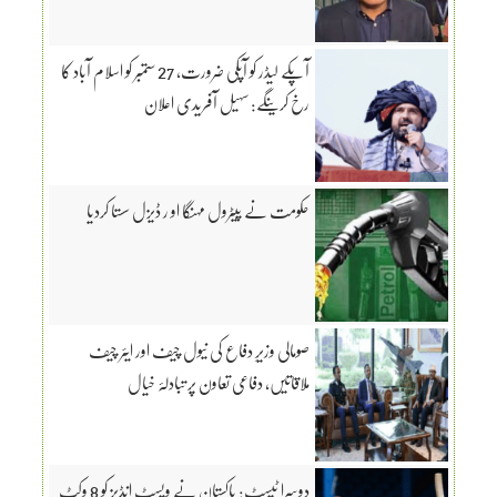
آپکے لیڈر کو آپکی ضرورت، 27 ستمبر کو اسلام آباد کا
رخ کرینگے: سہیل آفریدی اعلان
حکومت نے پیٹرول مہنگا او ر ڈیزل سستا کردیا
صومالی وزیرِ دفاع کی نیول چیف اور ایئر چیف
ملاقاتیں، دفاعی تعاون پر تبادلۂ خیال
دوسرا ٹیسٹ: پاکستان نے ویسٹ انڈیز کو 8 وکٹ