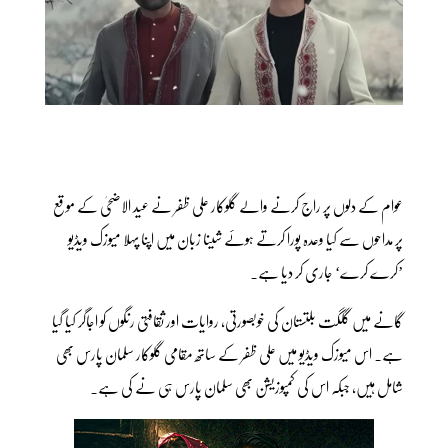
عوام کے دلوں پر راج کرنے والے گلوکار علی ظفر نے عید الاضحیٰ کے موقع
پر مداحوں سے کیا وعدہ پورا کرتے ہوئے شینا زبان میں اپنا پہلا میوزک ویڈیو
’کرے کرے‘ جاری کر دیا ہے۔
گانے میں گلگت بلتستان کی خوبصورتی، روایات اور ثقافتی رنگوں کو اجاگر کیا گیا
ہے۔ اس میوزک ویڈیو میں علی ظفر کے ساتھ مقامی گلوکار سلمان پارس بھی
شامل ہیں، جبکہ اس کی کمپوزیشن بھی سلمان پارس ہی نے کی ہے۔