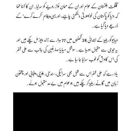
گلگت بلتستان کے عوام اور ان کے مہمان نواز رویے کو سراہا۔ ان کا کہنا تھا
کہ دنیا کو پاکستان کی خوبصورتی دیکھنی چاہیے، اور یہی پیغام ’کرے کرے‘ کے
ذریعے دیا گیا ہے۔
ویڈیو کو ریلیز کے ابتدائی 24 گھنٹوں میں 77 ہزار سے زائد ویوز مل چکے ہیں اور
یہ تیزی سے مقبول ہورہا ہے۔ سوشل میڈیا صارفین کی جانب سے علی ظفر
کی اس کاوش کو خوب سراہا جا رہا ہے۔
یاد رہے کہ علی ظفر اس سے قبل بھی سرائیکی، سندھی، بلوچی، پنجابی اور پشتون
زبان میں گانے ریلیز کر چکے ہیں جو عوام میں بےحد مقبول ہوئے۔