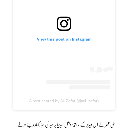
View this post on Instagram
A post shared by Ali Zafar (@ali_zafar)
علی ظفر نے اس ویڈیو کے ساتھ سوشل میڈیا پر عید کی مبارکباد دیتے ہوئے