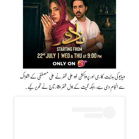
ویڈیو کی ہدایت کاری اور پروڈکشن خود علی ظفر نے علی مصطفیٰ کے اشتراک
سے انجام دی ہے، جبکہ گیت کے بول ظفر وقار تاج نے تحریر کیے۔