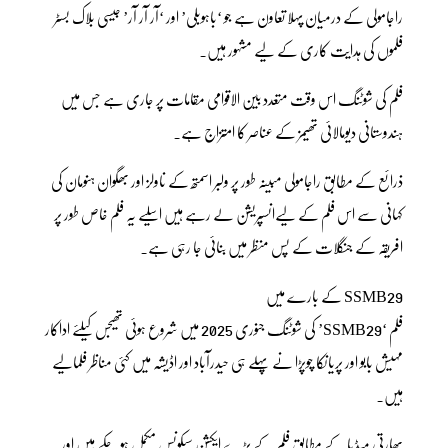
راجامولی کے درمیان پہلا تعاون ہے جو ‘باہوبلی’ اور ‘آر آر آر’ جیسی بلاک بسٹر
فلموں کی ہدایت کاری کے لیے مشہور ہیں۔
فلم کی شوٹنگ اس وقت متعدد بین الاقوامی مقامات پر جاری ہے جس میں
ہندوستانی دیومالائی تھیمز کے عناصر کا امتزاج ہے۔
ذرائع کے مطابق راجامولی مبینہ طور پر ولبر اسمتھ کے ناولز اور بھگوان ہنومان کی
کہانی سے اس فلم کے لیےانسپریشن لے رہے ہیں اسلیے یہ فلم خاص طور پر
افریقہ کے جنگلات کے پس منظر میں بنائی جا رہی ہے۔
SSMB29 کے بارے میں
فلم ‘SSMB29’ کی شوٹنگ جنوری 2025 میں شروع ہوئی تھیجس کیلئے اداکار
مہیش بابو اور پریانکا چوپڑا نے پہلے ہی حیدرآباد اور اڈیشہ میں کئی مناظر فلمالیے
ہیں۔
بھارتی میڈیا کے مطابق فلم کے بڑے ایکشن سیکونس مکمل ہو چکے ہیں اور