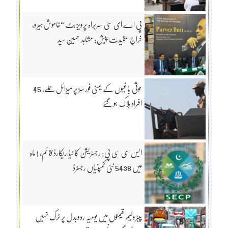
پی اے ای سی سربراہ پرویز بٹ “خاموش ہیرو،
خراجِ عقیدت پیش: مشاہد حسین سید
حوثی باغیوں کے یمنی فورسز پر میزائل حملے، 45
افراد ہلاک ہوگئے
ایس ای سی پی: رجسٹریشن کا نیا ریکارڈ قائم، 1 ماہ
میں 5438 نئی کمپنیاں رجسٹرڈ
پیٹرولیم قیمتوں میں یومیہ ردوبدل پر ٹرک نہیں