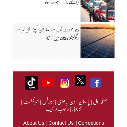
چلاسکتے، گڈز ٹرانسپورٹرز اتحاد
25 کلو واٹ تک سولر صارفین کیلئے اچھی خبر، سولر
ریگولیشنز 2026 میں ترمیم
صفحہ اول
|
پاکستان
|
بین الاقوامی
|
سپورٹس
|
انٹرٹینمنٹ
|
کاروبار
|
دلچسپ و عجیب
|
|
About Us
Contact Us
Corrections