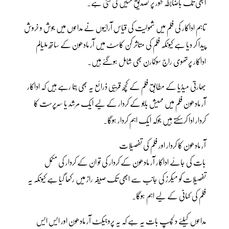
ابھی تک باضابطہ طور پر تصدیق نہیں کی گئی ہے۔
تاہم اداکار کی فلم میں شمولیت کی قیاس آرائیوں نے مداحوں میں جوش و خروش
پیدا کر دیا ہے کیونکہ فلم کی متاثر کن کاسٹ میں آر مادھون کے ساتھ ملیالم
اداکار پرتھوی راج سوکمارن بھی شامل ہوگئے ہیں۔
بھارتی میڈیا کے مطابق فلم کے کچھ قریبی ذرائع یہ بھی بتا رہے ہیں کہ اداکار
آر مادھون فلم میں مہیش بابو کے کردار کے لیے ایک مرشد یا سرپرست کا
کردار ادا کرسکتے ہیں جوکہ ایک اہم کردار ہوگا۔
آر مادھون کا کردار اور فلم کی تفصیلات
بات کی جائے اداکار آر مادھون کے کردار کی تو ان کے کردار کی مکمل
تفصیلات کو میکرز کی جانب سے ابھی تک صیغہ راز میں رکھا گیا ہے کیونکہ یہ
فلم کی کہانی کے لیے اہم ہوگا۔
مداحوں کیلئے دلچسپ بات یہ ہے کہ یہ پروجیکٹ آر مادھون اور ایس ایس