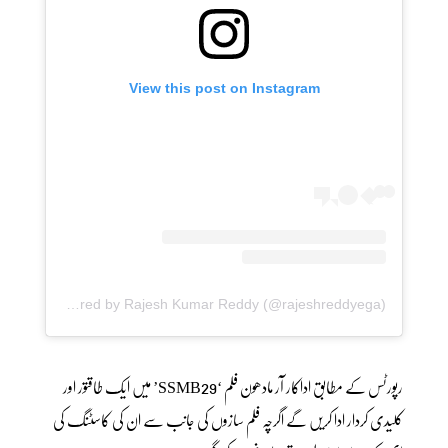
View this post on Instagram
A post shared by Rajesh Kumar Reddy (@rajeshreddyega)
رپورٹس کے مطابق اداکار آر مادھون فلم ‘SSMB29’ میں ایک طاقتور اور
کلیدی کردار ادا کریں گے اگرچہ فلم سازوں کی جانب سے ان کی کاسٹنگ کی