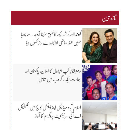
تازہ ترین
گووندا اور کرشمہ کپور کاتعلق سنیتا آہوجہ سے چھپا
نہیں تھا، ساتھی اداکارہ نے راز کھول دیا
ویمنز ایشیا کپ شیڈول کا اعلان، پاکستان اور
بھارت ایک گروپ میں شامل
اسلام آباد میڈیکل اینڈ ڈینٹل کالج میں کلینیکل
اے آئی سرٹیفکیٹ پروگرام کا آغاز