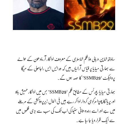
ساؤتھ انڈین و بالی وڈ فلم انڈسٹری کے معروف اداکار آر مادھون کے حوالے
سے بھارتی میڈیا پر قیاس آرائیاں ہیں کہ وہ ایس ایس راجامولی کے میگا
پروجیکٹ ‘SSMB29’ کا حصہ ہوں گے۔
بھارتی میڈیا رپورٹس کے مطابق فلم ‘SSMB29’ جس میں اداکار مہیش بابو
اور پریانکا چوپڑا مرکزی کردار ادا کر رہے ہیں فی الحال زیرِپروڈکشن کے مرحلے
میں ہے اور اسے ہندوستانی سنیما کی اب تک کی سب سے بڑی فلموں میں
سے ایک قرار دیا جا رہا ہے۔