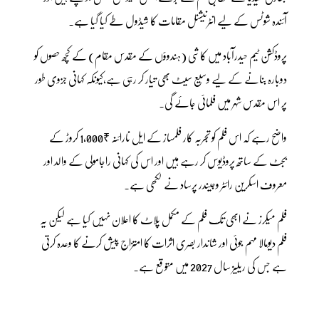
آئندہ شوٹس کے لیے انٹرنیشنل مقامات کا شیڈول طے کیا گیا ہے۔
پروڈکشن ٹیم حیدرآباد میں کاشی (ہندوؤں کے مقدس مقام) کے کچھ حصوں کو
دوبارہ بنانے کے لیے وسیع سیٹ بھی تیار کر رہی ہے،کیونکہ کہانی جزوی طور
پر اس مقدس شہر میں فلمائی جائے گی۔
واضح رہے کہ اس فلم کو تجربہ کار فلمساز کے ایل نارائنہ ₹1,000 کروڑ کے
بجٹ کے ساتھ پروڈیوس کر رہے ہیں اور اس کی کہانی راجامولی کے والد اور
معروف اسکرین رائٹر وجیندر پرساد نے لکھی ہے۔
فلم میکرز نے ابھی تک فلم کے مکمل پلاٹ کا اعلان نہیں کیا ہے لیکن یہ
فلم دیومالا مہم جوئی اور شاندار بصری اثرات کا امتزاج پیش کرنے کا وعدہ کرتی
ہے جس کی ریلیز سال 2027 میں متوقع ہے۔