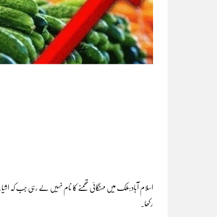
اسلام آباد:ملک میں مہنگائی تھمنے کا نام نہیں لے رہی جب کہ اش
رکھا۔