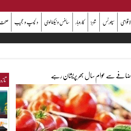
اقوامی
سپورٹس
شوبز
کاروبار
سائنس و ٹیکنالوجی
دلچسپ و عجیب
صحت
سل اضافے سے عوام سال بھر پریشان رہے
تازہ