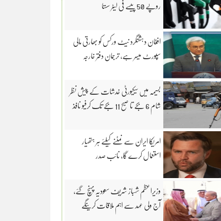
روپے 50 پیسے فی لیٹر سستا
افغان دہشتگرد نیٹ ورکس کو بھارتی مالی
سپورٹ میسر ہے، ترجمان دفتر خارجہ
بسیمہ میں سیکیورٹی خدشات کے پیش نظر
شام 6 بجے تا صبح 11 بجے تک کرفیو نافذ
امریکا ایران سے نمٹنے کیلئے ہر ہتھیار
استعمال کرے گا، نائب صدر
وزیراعظم شہباز شریف سعودیہ پہنچ گئے،
آج ولی عہد سے اہم ملاقات کرینگے