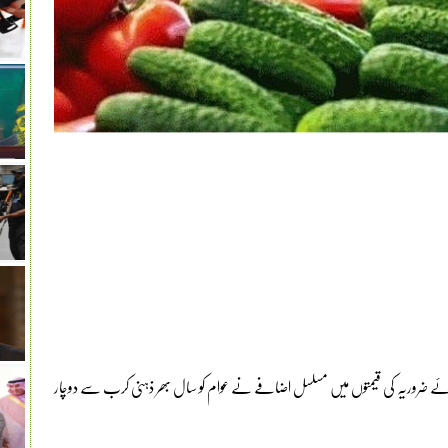
یائے ضروریہ کی قیمتوں میں مسلسل اضافے نے عوام کو سال بھر ذہنی کرب سے دوچار