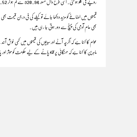
روپے فی کلو ہو گئی۔ اسی طرح دال مسور 320.94 سے کم ہو کر 293.52 روپے اور دال ماش میں بھی نمایاں کمی ریکارڈ کی گئی۔
بھی عام آدمی کی پہنچ سے دور ہوتی جا رہی ہیں۔
عوام کا کہنا ہے کہ اگرچہ آٹے اور سبزیوں کی قیمتوں میں کمی خوش آئن
ماہرین کا کہنا ہے کہ مہنگائی پر قابو پانے کے لیے حکومت کو موثر او