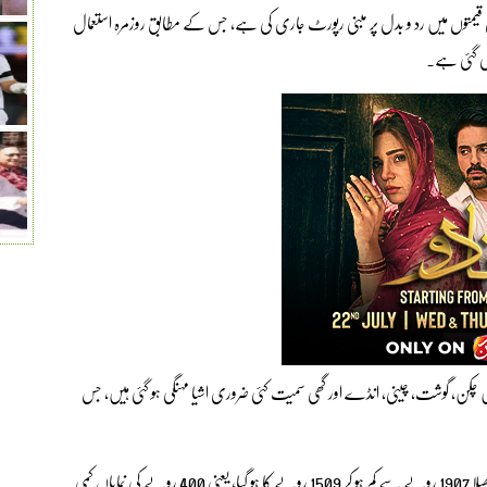
یمتوں میں رد و بدل پر مبنی رپورٹ جاری کی ہے، جس کے مطابق روزمرہ استعمال
کھی گئی ہے۔
وہیں چکن، گوشت، چینی، انڈے اور گھی سمیت کئی ضروری اشیا مہنگی ہو گئی ہیں، جس
اعدادوشمار میں بتایا گیاہ ے کہ گزشتہ ایک سال میں 20 کلو آٹے کا تھیلا 1907 روپے سے کم ہو کر 1509 روپے کا ہو گیا، یعنی 400 روپے کی نمایاں کمی