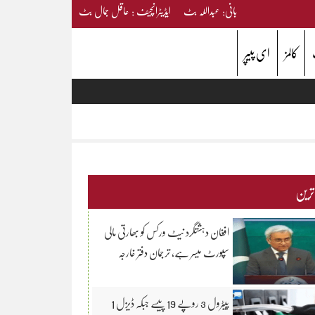
بانی: عبداللہ بٹ ایڈیٹرانچیف : عاقل جمال بٹ
کالمز
ای پیپر
 ترین
افغان دہشتگرد نیٹ ورکس کو بھارتی مالی
سپورٹ میسر ہے، ترجمان دفتر خارجہ
پیٹرول 3 روپے 19 پیسے جبکہ ڈیزل 1