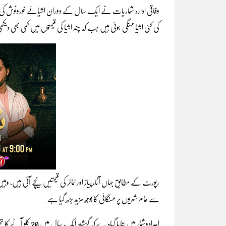
وفاقی ادارہ شماریات نے ایک سال کے دوران اشیائے خورونوش کی ق
کی کئی اشیا مہنگی ہوئی ہیں جب کہ چند اشیا کی قیمتوں میں کمی بھی دی
رپورٹ کے مطابق جہاں آٹا، پیاز اور ٹماٹر کی قیمتیں نیچے آئی ہیں، 
سے عام شہریوں پر مہنگائی کا بوجھ مزید بڑھ گیا ہے۔