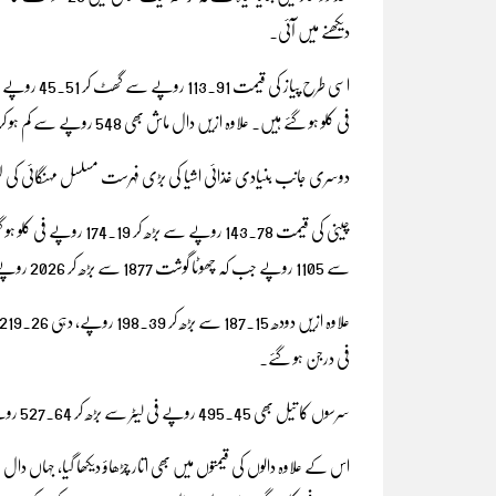
دیکھنے میں آئی۔
فی کلو ہو گئے ہیں۔ علاوہ ازیں دال ماش بھی 548 روپے سے کم ہو کر 457.78 روپے فی کلو ہو گئی۔
دوسری جانب بنیادی غذائی اشیا کی بڑی فہرست مسلسل مہنگائی ک
سے 1105 روپے جب کہ چھوٹا گوشت 1877 سے بڑھ کر 2026 روپے فی کلو ہو گیا۔
فی درجن ہو گئے۔
سرسوں کا تیل بھی 495.45 روپے فی لیٹر سے بڑھ کر 527.64 روپے اور گھی 503.29 روپے سے بڑھ کر 568.40 روپے فی کلو تک جا پہنچا ہے۔