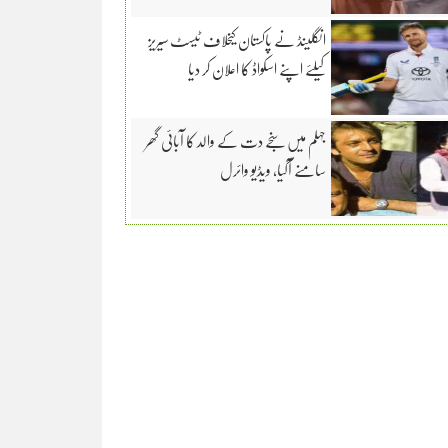
انگلینڈ نے پاکستان کیخلاف ٹیسٹ سیریز
کیلئے اپنے اسکواڈ کا اعلان کر دیا
جہلم میں سنجے دت کے والد کا آبائی گھر
سامنے آگیا، ویڈیو وائرل