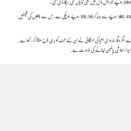
قیمتوں میں اضافے کو مزید دیکھا جائے تو کیلے کی فی درجن قیمت بھی 146.63 روپے سے بڑھ کر 176.55 روپے ہو چکی ہے، جس سے پھلوں کی قیمتیں
د ہے، مگر دیگر ضروری اشیا کی مہنگائی نے ان کے بجٹ کو بری طرح متاثر کر رکھا ہے۔
ر پائیدار معاشی پالیسی اپنانے کی ضرورت ہے۔
صفحہ اول
|
پاکستان
|
بین الاقوامی
|
سپورٹس
|
انٹرٹینمنٹ
|
کاروبار
|
دلچسپ و عجیب