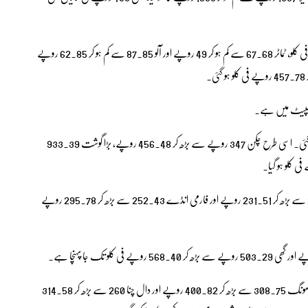
اسی طرح پیاز کی قیمت 113.91 روپے سے گھٹ کر 45.51 روپے فی کلو، ٹماٹر 67.68 سے کم ہو کر 49 روپے اور آلو 87.85 سے کم ہو کر 62.85 روپے
ی لپیٹ میں ہے۔
چینی کی قیمت 143.78 روپے سے بڑھ کر 174.19 روپے فی کلو ہو گئی۔ اسی طرح چکن 347 روپے سے بڑھ کر 456.48 روپے، بڑا گوشت 933.39
علاوہ ازیں دودھ 187.15 سے بڑھ کر 198.39 روپے، دہی 219.26 سے بڑھ کر 231.51 روپے اور فارمی انڈے 252.43 سے بڑھ کر 295.78 روپے
اس کے علاوہ دالوں کی قیمتوں میں بھی اتار چڑھاؤ دیکھا گیا، جہاں دال مونگ 308.75 سے بڑھ کر 400.82 روپے اور دال چنا 260 سے بڑھ کر 314.58