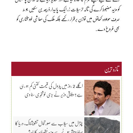
کو مزید مضبوط کرے گی تاکہ ترسیلات زر ایک پائیدار ذریعہ بن سکیں جو نہ
صرف موجودہ کھاتوں میں توازن برقرار رکھے بلکہ ملک کی معاشی خودمختاری کو
بھی فروغ دے۔
تازہ ترین
اگلے 2 روز میں پٹرول کی قیمت کتنی کم ہو رہی
ہے؟ وفاقی وزیر نے بڑی خوشخبری سنا دی
چترال میں سیلاب سے صورتحال تشویشناک، دریا کا
بہاؤ متاثر ہونے سے مزید نقصان کا خدشہ