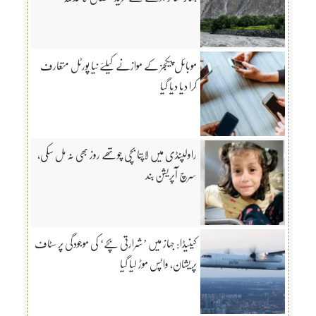
موبائل پیکجز کے موازنے کیلئے نیا پورٹل متعارف
کرا دیا دیا گیا
راولپنڈی میں لاپتا بچی چوتھے روز بھی نہ مل سکی،
سرچ آپریشن بند
کینیڈا: جہاز میں ’شرارتی بچے‘ کی موجودگی پر سٹاف
پریشان، واپس موڑ لیا گیا