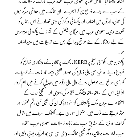
اضافہ دیکھا گیا۔ خاص طور پر سعودی عرب، متحدہ عرب امارات ترسیلات زر
کے سب سے بڑے ذرائع بن کر ابھرے۔ ان ممالک میں معاشی سرگرمیوں
کی بحالی، اجرتوں میں اضافہ، اور پاکستانی ورکرز کی بڑی تعداد نے اس رجحان کو
تقویت دی۔ سعودی عرب میں میگا پراجیکٹس کے آغاز نے پاکستانی مزدوروں
کے لیے روزگار کے نئے مواقع پیدا کیے جس سے ترسیلات میں مزید اضافہ
ہوا۔
پاکستان میں حکومتی سطح پر KERB مارکیٹ پر قابو پانے، بینکاری ذرائع کو
فروغ دینے اور غیررسمی مالی ذرائع کی حوصلہ شکنی جیسے اقدامات نے ترسیلات
کو رسمی ذرائع سے موصول ہونے والی مالی رقوم میں تبدیل کرنے میں اہم کردار
ادا کیا۔ اس کے ساتھ ساتھ بینکنگ نظام کی بہتری اور ایکسچینج ریٹ کے
استحکام نے بیرون ملک پاکستانیوں کو اعتماد دیا کہ ان کی بھیجی گئی رقم محفوظ اور
مؤثر طریقے سے ملک میں استعمال ہو رہی ہے۔ اکنامک سروے میں شامل
گراف اور ڈیٹا کے مطابق سب سے زیادہ ترسیلات، سعودی عرب، متحدہ
عرب امارات، برطانیہ، دیگر خلیجی ممالک (جی سی سی)، امریکہ، یورپی یونین اور