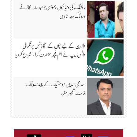
ماڈلنگ کی دنیا کیوں چھوڑی؟ عبداللہ اعجاز نے
دردناک وجہ بتادی
والدین کے لیے بچوں کے اکاؤنٹس پر نگرانی،
واٹس ایپ نے اہم فیچر متعارف کرا نا شروع کر دیا
احمد محی الدین ہیومنٹیک کے چیف پبلک
ٹرسٹ آفیسر مقرر