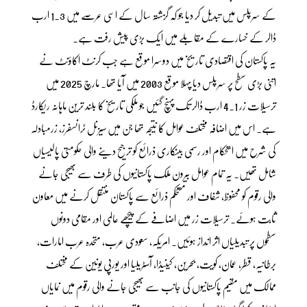
کے سرپلس میں تبدیل کر دیا جو کہ گزشتہ سال کے اسی عرصے میں 1.3 ارب
ڈالر کے خسارے کے مقابلے میں ایک بڑی پیش رفت ہے۔
یہ پاکستان کی اقتصادی تاریخ میں دوسرا موقع ہے جب کرنٹ اکاؤنٹ نے
اتنی بڑی سطح پر سرپلس دیا پہلا موقع 2003 میں آیا تھا۔ مارچ 2025 میں
ترسیلات زر 4.1 ارب ڈالر تک پہنچ گئیں جو ملکی تاریخ کا بلند ترین ماہانہ ریکارڈ
ہے۔ اس میں اضافہ مختلف عوامل کا نتیجہ تھا جن میں سیزنل ٹرانسفرز، زرمبادلہ
کی شرح میں استحکام اور رسمی بینکاری ذرائع کو ترجیح دینے والی حکومتی پالیسیاں
شامل تھیں۔ یہ تمام عوامل بیرون ملک پاکستانیوں کی طرف سے بھیجی جانے
والی رقوم کو محفوظ، شفاف اور مستحکم ذرائع سے پاکستان منتقل کرنے میں معاون
ثابت ہوئے۔ ترسیلات زر میں اضافے کے پیچھے عالمی اور مقامی دونوں
سطحوں پر تبدیلیاں اثر انداز ہوئیں۔ امریکہ، سعودی عرب، متحدہ عرب امارات،
برطانیہ، قطر، عمان، کویت، بحرین، کینیڈا، آسٹریلیا اور یورپی یونین کے مختلف
ممالک میں مقیم پاکستانیوں کی جانب سے بھیجی جانے والی رقوم میں نمایاں