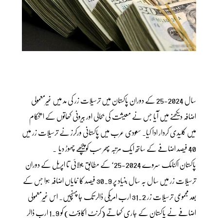
سال 2024-25 کے دوران پاکستان میں ترسیلات زر کی مد میں غیرمعمولی
اضافہ دیکھنے میں آیا جس نے معیشت کی بحالی اور بیرونی کھاتوں کے استحکام
میں کلیدی کردار ادا کیا۔ سعودی عرب میں پاکستانی ورکرز نے ترسیلات زر میں
40 فیصد اضافے کے ساتھ ایک مرتبہ پھر سب کوپیچھے چھوڑ دیا ۔
پاکستان اکنامک سروے 2024-25‘ کے مطابق جولائی تا اپریل کے دوران
ترسیلات زر میں سال بہ سال بنیاد پر 30.9 فیصد کا نمایاں اضافہ ہوا جس کے
بعد مجموعی ترسیلات زر 31.2 ارب امریکی ڈالر تک جا پہنچیں۔ اس غیرمعمولی
اضافے نے پاکستان کے جاری کھاتے (کرنٹ اکاؤنٹ) کو 1.9 ارب ڈالر