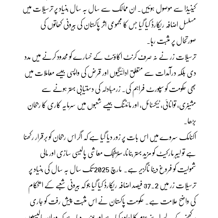
کینیڈا سے موصول ہوئیں۔ ان ممالک سے سال بہ سال بنیاد پر ترسیلات میں
مسلسل اضافہ ریکارڈ کیا گیا جس کا مجموعی اثر پاکستان کی بیرونی کھاتوں کی
صورتحال پر مثبت رہا۔
ترسیلات زر نے نہ صرف کرنٹ اکاؤنٹ کے خسارے کو محدود کرنے میں مدد
دی بلکہ درآمدات سے متعلق ادائیگیوں اور قرض کی واپسی جیسے معاملات میں
بھی حکومت کو سپورٹ فراہم کی۔ زرمبادلہ کی دستیابی بہتر ہونے سے
مشینری، توانائی، ٹیکسٹائل، اور مائننگ جیسے شعبوں میں سرمایہ کاری کا رجحان
بڑھا۔
اکنامک سروے میں اس بات پر زور دیا گیا ہے کہ اگر اس رجحان کو برقرار رکھنا
ہے تو لیبر مارکیٹ کو مزید بہتر بنانا، سٹریٹجک معاشی پالیسی سازی اور مالی
شمولیت کو فروغ دینا ناگزیر ہے۔ مارچ 2025 تک سال بہ سال کی بنیاد پر
ترسیلات زر میں 37.2 فیصد اضافہ ریکارڈ کیا گیا جو کہ بیرونی شعبے کے استحکام
کی واضح علامت ہے۔ حکومت پاکستان نے اس مثبت پیش رفت کو جاری
رکھنے کے لیے اپنے عزم کا اعادہ کیا ہے اور عندیہ دیا ہے کہ وہ ان پالیسیوں