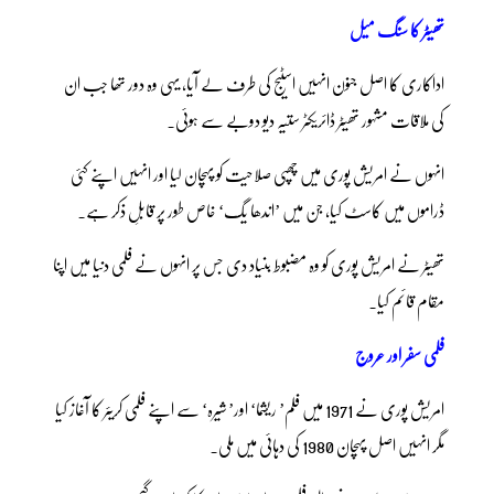
تھیٹر کا سنگ میل
اداکاری کا اصل جنون انہیں اسٹیج کی طرف لے آیا، یہی وہ دور تھا جب ان
کی ملاقات مشہور تھیٹر ڈائریکٹر ستیہ دیو دوبے سے ہوئی۔
انہوں نے امریش پوری میں چھپی صلاحیت کو پہچان لیا اور انہیں اپنے کئی
ڈراموں میں کاسٹ کیا، جن میں ’اندھا یگ‘ خاص طور پر قابلِ ذکر ہے۔
تھیٹر نے امریش پوری کو وہ مضبوط بنیاد دی جس پر انہوں نے فلمی دنیا میں اپنا
مقام قائم کیا۔
فلمی سفر اور عروج
امریش پوری نے 1971 میں فلم’ ریشما‘ اور’ شیرہ‘ سے اپنے فلمی کریئر کا آغاز کیا
مگر انہیں اصل پہچان 1980 کی دہائی میں ملی۔