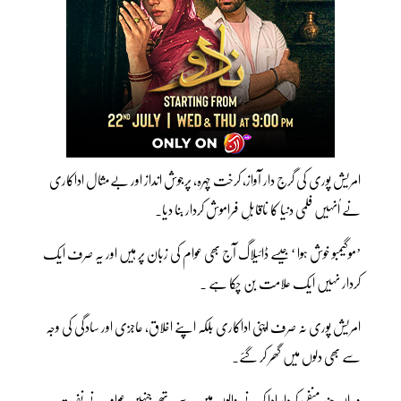
امریش پوری کی گرج دار آواز، کرخت چہرہ، پرجوش انداز اور بےمثال اداکاری
نے اُنہیں فلمی دنیا کا ناقابلِ فراموش کردار بنا دیا۔
’موگیمبو خوش ہوا ‘ جیسے ڈائیلاگ آج بھی عوام کی زبان پر ہیں اور یہ صرف ایک
کردار نہیں ایک علامت بن چکا ہے ۔
امریش پوری نہ صرف اپنی اداکاری بلکہ اپنے اخلاق، عاجزی اور سادگی کی وجہ
سے بھی دلوں میں گھر کر گئے۔
وہ ان چند منفی کردار ادا کرنے والوں میں سے تھے جنہیں عوام نے نفرت