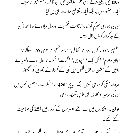
1987 میں ریلیز ہونے والی فلم مسٹر انڈیا میں ان کا کردار ’موگیمبو‘ نہ صرف
ایک مشہور ولن بنا بلکہ ایک ثقافتی علامت بھی بن گیا۔
ان کی بھاری بھرکم آواز، دراز قامت شخصیت اور دل دہلا دینے والا انداز اُن
کے ہر کردار کو جان ڈال دیتا۔
’ شکتی‘،’ دیو‘، ’کرن ارجن‘،’ گھائل‘،’ رام لکھن‘،’ تری دیو‘،’ سوداگر‘،’
ایمان دھرم‘،’ کل یگ‘،’ پردیس‘،’ گھات‘، ’کوئلہ‘،’ دل والے دلہنیا لے
جائیں گے ‘جیسی درجنوں فلموں میں اُن کے کردار نے ناظرین کو جھنجھوڑا۔
صرف منفی کردار ہی نہیں، بلکہ ’چاچی ‘420 اور ’مسکراہٹ‘ جیسی فلموں میں
ان کی مزاحیہ اداکاری بھی قابلِ تعریف رہی۔
وہ ان چند فنکاروں میں سے تھے جو ہر طرح کے کردار میں ڈھلنے کی صلاحیت
رکھتے تھے۔
ان کی شخصیت اتنی باوقار تھی کہ ان کے انتقال پر صرف فلمی دنیا نہیں، عام