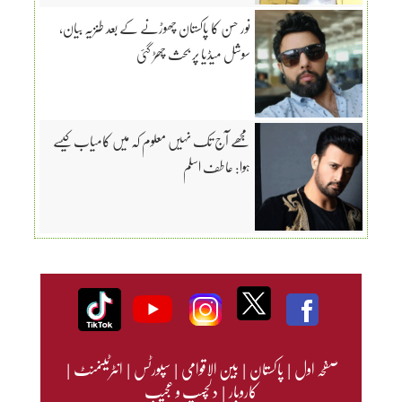
نور حسن کا پاکستان چھوڑنے کے بعد طنزیہ بیان،
سوشل میڈیا پر بحث چھڑ گئی
مجھے آج تک نہیں معلوم کہ میں کامیاب کیسے
ہوا: عاطف اسلم
صفحہ اول
|
پاکستان
|
بین الاقوامی
|
سپورٹس
|
انٹرٹینمنٹ
|
کاروبار
|
دلچسپ و عجیب