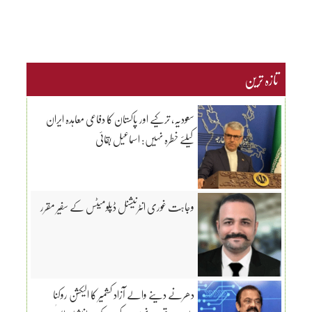
تازہ ترین
سعودیہ، ترکیے اور پاکستان کا دفاعی معاہدہ ایران
کیلئے خطرہ نہیں: اسماعیل بقائی
وجاہت غوری انٹرنیشنل ڈپلومیٹس کے سفیر مقرر
دھرنے دینے والے آزاد کشمیر کا الیکشن روکنا