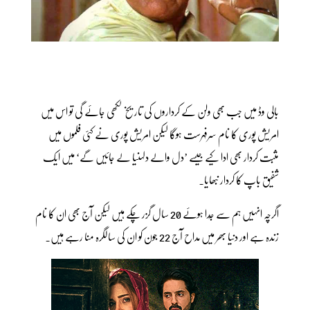
بالی وڈ میں جب بھی ولن کے کرداروں کی تاریخ لکھی جائے گی تو اس میں
امریش پوری کا نام سرفہرست ہوگا لیکن امریش پوری نے کئی فلموں میں
مثبت کردار بھی ادا کیے جیسے ’دل والے دلہنیا لے جائیں گے‘ میں ایک
شفیق باپ کا کردار نبھایا۔
اگرچہ انہیں ہم سے جُدا ہوئے 20 سال گزر چکے ہیں لیکن آج بھی ان کا نام
زندہ ہے اور دنیا بھر میں مداح آج 22 جون کو ان کی سالگرہ منا رہے ہیں۔