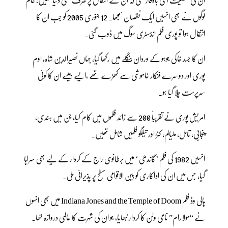
لوگوں نے بھی انہیں ایک نقصان سمجھا۔ 12 جنوری 2005 کو جب ان کا
انتقال ہوا تو پوری فلم انڈسٹری سوگ میں ڈوب گئی۔
ان کا جسد خاکی جوہو کے وردان بنگلے میں رکھا گیا، جہاں نصیرالدین شاہ، اوم
پوری اور دوسرے فنکار خاموشی سے کھڑے تھے ،ایسے جیسے ان کا کوئی
سرپرست چلا گیا ہو۔
امریش پوری نے تقریباً 200 سے زائد فلموں میں کام کیا، جن میں ہندی،
پنجابی، تامل، ملیالم، کنڑ اور تیلگو فلمیں شامل تھیں۔
انہیں 1982 کی فلم ’گاندھی ‘ میں برطانوی راج کے کردار کے لیے بھی سراہا
گیا، جس میں ان کی اداکاری کو بین الاقوامی سطح پر پذیرائی ملی۔
ہالی وڈ فلم Indiana Jones and the Temple of Doom میں بھی انہوں
نے “مولارام” نامی ولن کا کردار نبھایا، جو ان کی شہرت کا عالمی دروازہ تھا۔