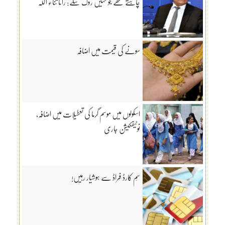
چاہتے تھے جو نہیں روک سکے: رانا ثناء اللّٰہ
سونے کی قیمت میں اضافہ
اسکولوں میں موسم گرما کی تعطیلات میں اضافہ،
نوٹیفکیشن جاری
سِم کارڈ فراڈ سے ہوشیار رہیں!