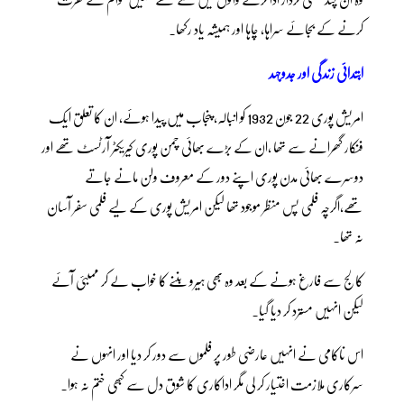
کرنے کے بجائے سراہا، چاہا اور ہمیشہ یاد رکھا۔
ابتدائی زندگی اور جدوجہد
امریش پوری 22 جون 1932 کو انبالہ، پنجاب میں پیدا ہوئے، ان کا تعلق ایک
فنکار گھرانے سے تھا ،ان کے بڑے بھائی چمن پوری کیریکٹر آرٹسٹ تھے اور
دوسرے بھائی مدن پوری اپنے دور کے معروف ولن مانے جاتے
تھے،اگرچہ فلمی پس منظر موجود تھا لیکن امریش پوری کے لیے فلمی سفر آسان
نہ تھا۔
کالج سے فارغ ہونے کے بعد وہ بھی ہیرو بننے کا خواب لے کر ممبئی آئے
لیکن انہیں مسترد کر دیا گیا۔
اس ناکامی نے انہیں عارضی طور پر فلموں سے دور کر دیا اور انہوں نے
سرکاری ملازمت اختیار کر لی مگر اداکاری کا شوق دل سے کبھی ختم نہ ہوا۔