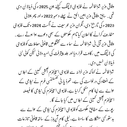
وفاقی وزیر شزا فاطمہ نے فائیو جی لانچنگ کیلئے جون 2025ء کی ڈیڈلائن دی
تھی۔ سابق وفاقی وزیر امین الحق نے پہلے دسمبر 2022ء اور پھر جولائی
2023ء کی تاریخ دی، نگران وزیر عمر سیف نے اگست 2024ء تک فائیو جی
متعارف کرانے کا اعلان کیا تاہم حکومتوں کے سبھی دعوے ہوا ہوتے رہے۔
وفاقی وزیر آئی ٹی شزا فاطمہ نے سماء سے گفتگو میں قانونی معاملات کو فائیو جی
کی لانچنگ میں رکاوٹ قرار دیا اور جلد پیشرفت کی امید دلائی لیکن کوئی نئی
ڈیڈلائن نہیں دی۔
شزا فاطمہ نے کہا کہ وزیر خزانہ سے فائیو جی اسپیکٹرم آکشن کمیٹی کے اجلاس
کے انعقاد کی درخواست کی ہے، تھرڈ پارٹی کنسلٹنسی فرم نے نیلامی کے
حوالے سے اپنا کام مکمل کرلیا ہے، فائیو جی اسپیکٹرم کی نیلامی کا فیصلہ
اسپیکٹرم آکشن کمیٹی کے اجلاس میں کیا جائے گا۔
رپورٹ کے مطابق حکومت کو فائیو جی اسپیکٹرم کی نیلامی کے حوالے سے
بدستور کئی مشکلات کا سامنا ہے، ٹیلی کام آپریٹرز کے ساتھ قانونی تنازعات