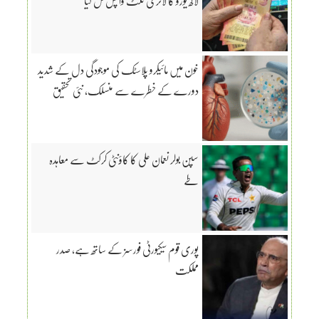
لاکھ یورو کا لاٹری ٹکٹ واپس مل گیا
خون میں مائیکرو پلاسٹک کی موجودگی دل کے شدید
دورے کے خطرے سے منسلک، نئی تحقیق
سپن بولر نعمان علی کا کاؤنٹی کرکٹ سے معاہدہ
طے
پوری قوم سیکیورٹی فورسز کے ساتھ ہے، صدر
مملکت