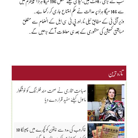
سب سے بڑی رکاوٹ ہیں، نیلامی کیلئے مختص 196 میگا ہرٹز اسپیکٹرم میں
سے 146 میگا ہرٹز پر عدالت نے حکم امتناع جاری کر رکھا ہے۔
وزیر آئی ٹی کے مطابق ٹیلی نار اور پی ٹی سی ایل کے انضمام سے متعلق
مسابقتی کمیشن کی منظوری کے بعد ہی معاملات آگے بڑھیں گے۔
تازہ ترین
صباحت بخاری نے صحت مند فلرٹنگ کو خوشگوار
ماحول کیلئے مفید قرار دے دیا
خاکروب کی مدد سے خاتون کو کچرے میں پھینکا 10