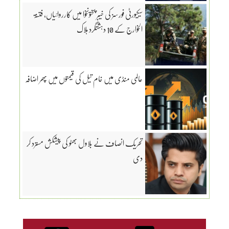
سیکیورٹی فورسز کی خیبر پختونخوا میں کارروائیاں، فتنۃ
الخوارج کے 10 دہشتگرد ہلاک
عالمی منڈی میں خام تیل کی قیمتوں میں پھر اضافہ
تحریک انصاف نے بلاول بھٹو کی پیشکش مسترد کر
دی