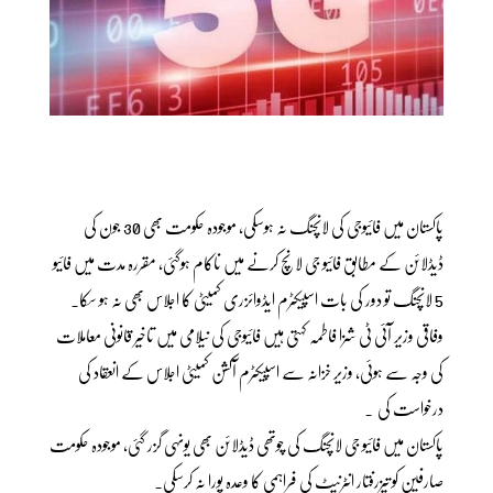
پاکستان میں فائیوجی کی لانچنگ نہ ہوسکی، موجودہ حکومت بھی 30 جون کی
ڈیڈلائن کے مطابق فائیو جی لانچ کرنے میں ناکام ہوگئی، مقررہ مدت میں فائیو
5 لانچنگ تو دور کی بات اسپیکٹرم ایڈوائزری کمیٹی کا اجلاس بھی نہ ہو سکا۔
وفاقی وزیر آئی ٹی شزا فاطمہ کہتی ہیں فائیوجی کی نیلامی میں تاخیر قانونی معاملات
کی وجہ سے ہوئی، وزیر خزانہ سے اسپیکٹرم آکشن کمیٹی اجلاس کے انعقاد کی
درخواست کی ۔
پاکستان میں فائیو جی لانچنگ کی چوتھی ڈیڈلائن بھی یونہی گزر گئی، موجودہ حکومت
صارفین کو تیزرفتار انٹرنیٹ کی فراہمی کا وعدہ پورا نہ کرسکی۔