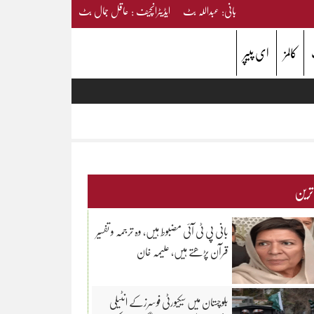
بانی: عبداللہ بٹ ایڈیٹرانچیف : عاقل جمال بٹ
کالمز
ای پیپر
 ترین
بانی پی ٹی آئی مضبوط ہیں، وہ ترجمہ و تفسیر
قرآن پڑھتے ہیں، علیمہ خان
بلوچستان میں سیکیورٹی فوسرزکے انٹیلی