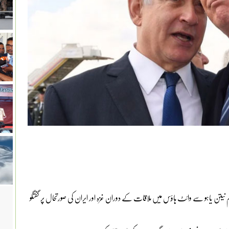
ظم نیتن یاہو سے وائٹ ہاؤس میں ملاقات کے دوران غزہ اور ایران کی صورتحال پر گفتگو