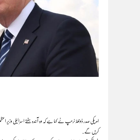
امریکی صدر ڈونلڈ ٹرمپ نے کہا ہے کہ وہ آئندہ ہفتے اسرائیلی وزیر اع
کریں گے۔