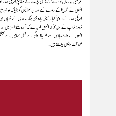
غیر ملکی خبر رساں ادارے ’رائٹرز‘ کی رپورٹ کے مطابق امریکی صدر 
انہوں نے فلوریڈا کے دورے کے دوران صحافیوں کو بتایا کہ وہ غزہ م
امریکی صدر نے دعویٰ کیا کہ نیتن یاہو بھی جنگ بندی کے خواہاں ہی
ڈونلڈ ٹرمپ نے مزید کہا کہ انہیں امید ہے کہ آئندہ ہفتے اسرائیل ا
انہوں نے وائٹ ہاؤس سے فلوریڈا روانگی سے قبل صحافیوں سے گفتگو کر
بحفاظت واپسی چاہتے ہیں۔