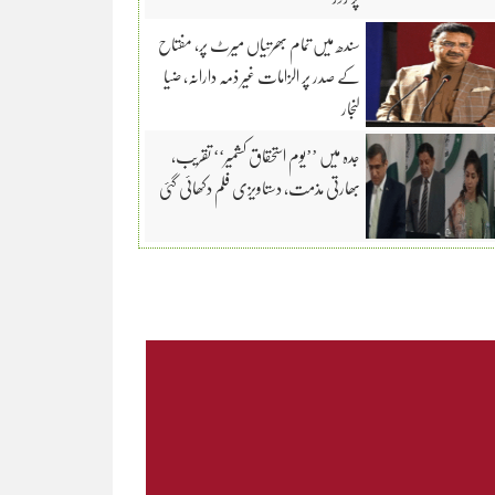
سندھ میں تمام بھرتیاں میرٹ پر، مفتاح
کے صدر پر الزامات غیر ذمہ دارانہ، ضیا
لنجار
جدہ میں ’’یوم استحقاق کشمیر‘‘ تقریب،
بھارتی مذمت، دستاویزی فلم دکھائی گئی