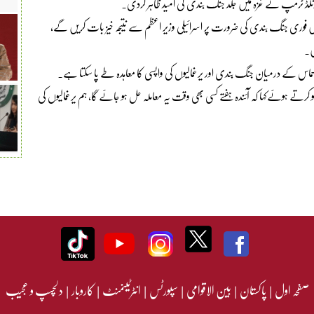
ڈونلڈ ٹرمپ نے غزہ میں جلد جنگ بندی کی امید ظاہر کردی۔
یں فوری جنگ بندی کی ضرورت پر اسرائیلی وزیر اعظم سے نتیجہ خیز بات کریں گے،
ں۔
ور حماس کے درمیان جنگ بندی اور یرغمالیوں کی واپسی کا معاہدہ طے پا سکتا ہے۔
تے ہوئےکہا کہ آئندہ ہفتے کسی بھی وقت یہ معاملہ حل ہو جائے گا، ہم یرغمالیوں کی
صفحہ اول
|
پاکستان
|
بین الاقوامی
|
سپورٹس
|
انٹرٹینمنٹ
|
کاروبار
|
دلچسپ و عجیب