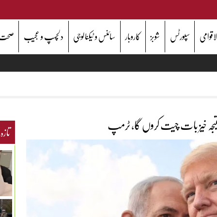
اقوامی
سپورٹس
شوبز
کاروبار
سائنس و ٹیکنالوجی
دلچسپ و عجیب
صحت
تیجہ خیز بات چیت کروں گا، ٹرمپ
تازہ