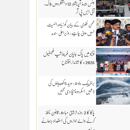
جنس بیسڈ آپریشنز، 12 دہشتگردوں ہلاک،
آئی ایس پی آر
محسن نقوی کے بیان کو زیادہ اہمیت
نہیں دینی چاہیے: وزیراعلیٰ سندھ
ٹوکیو میں پاک جاپان فرینڈشپ فیسٹیول
2026ء کا شاندار افتتاح
براڈ پیک حادثہ: مزید 5 کوہ پیماؤں کی
لاشیں اسکردو پہنچا دی گئیں
پاکا کا 2 روزہ تربیتی مباحثہ، قانون نافذ
کرنے والے اداروں کی استعداد بڑھانے
پر زور