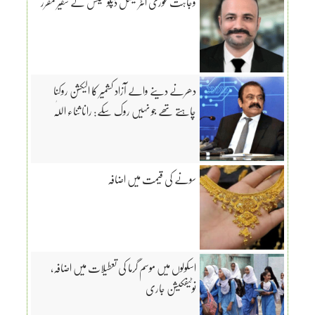
وجاہت غوری انٹرنیشنل ڈپلومیٹس کے سفیر مقرر
دھرنے دینے والے آزاد کشمیر کا الیکشن روکنا
چاہتے تھے جو نہیں روک سکے: رانا ثناء اللّٰہ
سونے کی قیمت میں اضافہ
اسکولوں میں موسم گرما کی تعطیلات میں اضافہ،
نوٹیفکیشن جاری