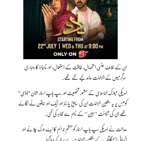
ان کے خلاف جنسی استحصال، طاقت کے استعمال، اور ناجائز کاروباری
سرگرمیوں کے الزامات عائد کیے گئے تھے۔
امریکی میوزک انڈسٹری کے مشہور شخصیت اور ہپ ہاپ اسٹار شان “ڈِڈی”
کومبس پر یہ سنگین الزامات ان کی سابق پارٹنر اور ایک اور خاتون نے لگائے
تھے جن کی شناخت ’’جین‘‘ کے نام سے ظاہر کی گئی۔
عدالت نے امریکی ہپ ہاپ اسٹار کو منظم جرائم کا نیٹ ورک چلانے اور
انسانی اسمگلنگ کے سنگین الزامات سے بری کر دیا گیا۔