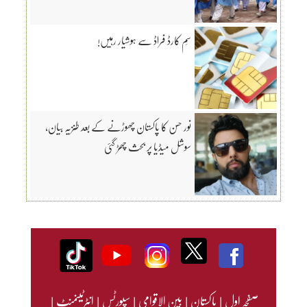
سِم کارڈ فراڈ سے ہوشیار رہیں!
نور حسن کا پاکستان چھوڑنے کے بعد طنزیہ بیان،
سوشل میڈیا پر بحث چھڑ گئی
صفحہ اول
|
پاکستان
|
بین الاقوامی
|
سپورٹس
|
انٹرٹینمنٹ
|