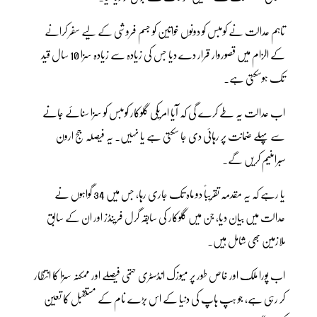
تاہم عدالت نے کومبس کو دونوں خواتین کو جسم فروشی کے لیے سفر کرانے
کے الزام میں قصوروار قرار دے دیا جس کی زیادہ سے زیادہ سزا 10 سال قید
تک ہوسکتی ہے۔
اب عدالت یہ طے کرے گی کہ آیا امریکی گلوکار کومبس کو سزا سنائے جانے
سے پہلے ضمانت پر رہائی دی جا سکتی ہے یا نہیں۔ یہ فیصلہ جج ارون
سبرامنیم کریں گے۔
یا رہے کہ یہ مقدمہ تقریباً دو ماہ تک جاری رہا، جس میں 34 گواہوں نے
عدالت میں بیان دیا، جن میں گلوکار کی سابقہ گرل فرینڈز اور ان کے سابق
ملازمین بھی شامل ہیں۔
اب پورا ملک اور خاص طور پر میوزک انڈسٹری حتمی فیصلے اور ممکنہ سزا کا انتظار
کر رہی ہے، جو ہپ ہاپ کی دنیا کے اس بڑے نام کے مستقبل کا تعین