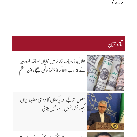
کرے گا۔
تازہ ترین
جولائی، زرمبادلہ ذخائر میں نمایاں اضافہ، اوورسیز
نے 3 ارب 60 کروڑ ڈالرز وطن بھیجے، وزیر اعظم
سعودیہ، ترکیے اور پاکستان کا دفاعی معاہدہ ایران
کیلئے خطرہ نہیں: اسماعیل بقائی