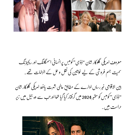
معروف امریکی گلوکار شان “ڈِڈی” کومبس پر انسانی اسمگلنگ اور ریکیٹرنگ
سمیت جسم فروشی کے لیے خواتین کی نقل و حمل کے الزامات تھے۔
بین الاقوامی خبر رساں ادارے کے مطابق عالمی شہرت یافتہ امریکی گلوکار شان
“ڈِڈی” کومبس کو ستمبر 2024 میں گرفتار کیا گیا تھا اور تب سے وہ جیل میں زیر
حراست ہیں۔