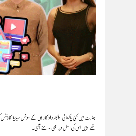
بھارت میں کئی پاکستانی اداکار و اداکاراؤں کے سوشل میڈیا اکاؤنٹ
تھے وہیں اس کی اصل وجہ بھی سامنے آگئی۔