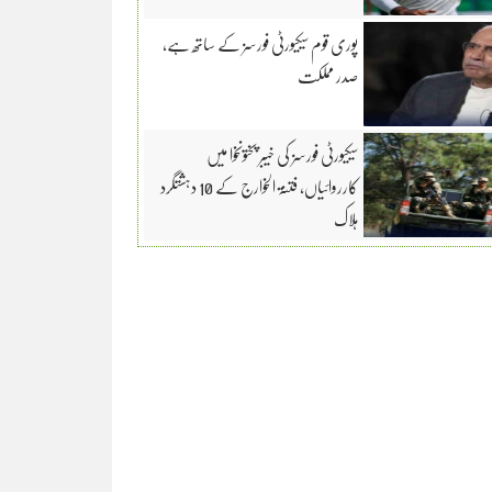
پوری قوم سیکیورٹی فورسز کے ساتھ ہے،
صدر مملکت
سیکیورٹی فورسز کی خیبر پختونخوا میں
کارروائیاں، فتنۃ الخوارج کے 10 دہشتگرد
ہلاک