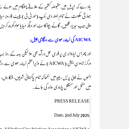
بھارتی حکومت نے تمام اوور دی ٹاپ (اور ٹی ٹی) پلیٹ فارمز، میڈیا 
والی ویب سیریز، فلمیں، گانے، پوڈکاسٹ اور دیگر میڈیا مواد کو بند کر دی
AICWA کی نریندر مودی سے ہنگامی اپیل:
ورکرز ایسوسی ایشن (AICWA) نے وزیرِاعظم نریندر مودی سے ہنگامی اپیل کرتے ہوئے مطالبہ کردیا۔
انہوں نے اپنی پریس ریلیز میں لکھا کہ تمام پاکستانی شہریوں، فنکاروں، س
میں مکمل اور مستقل پابندی عائد کی جائے۔
PRESS RELEASE
Date: 2nd July 2025
m: All Indian Cine Workers Association (AICWA)