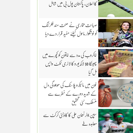
کا اعلان، پاکستان پول بی میں شامل
صباحت بخاری نے صحت مند فلرٹنگ
کو خوشگوار ماحول کیلئے مفید قرار دے دیا
خاکروب کی مدد سے خاتون کو کچرے میں
پھینکا 10 لاکھ یورو کا لاٹری ٹکٹ واپس
مل گیا
خون میں مائیکرو پلاسٹک کی موجودگی دل
کے شدید دورے کے خطرے سے
منسلک، نئی تحقیق
سپن بولر نعمان علی کا کاؤنٹی کرکٹ سے
معاہدہ طے