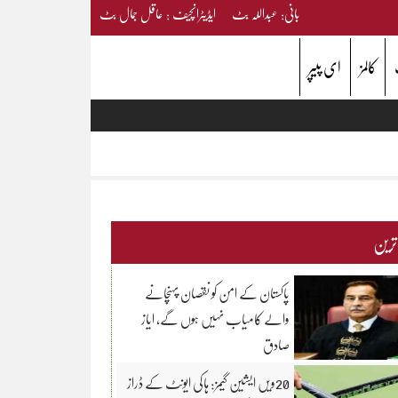
بانی: عبداللہ بٹ ایڈیٹرانچیف : عاقل جمال بٹ
کالمز
ای پیپر
 ترین
پاکستان کے امن کو نقصان پہنچانے
والے کامیاب نہیں ہوں گے، ایاز
صادق
20ویں ایشین گیمز: ہاکی ایونٹ کے ڈراز