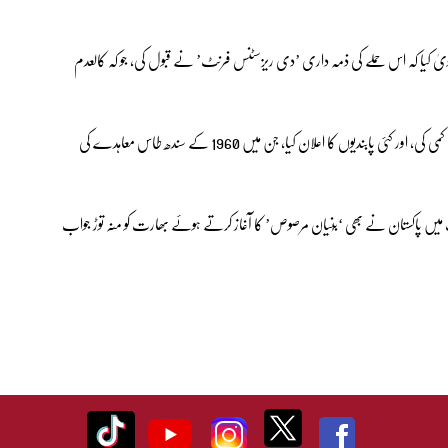
 دعویٰ کیا کہ اس حملے کی ذمہ داری ’دی ریزسٹنس فرنٹ’ نے قبول کی، جو کہ کالعدم
اس حملے کے بعد بھارت نے پاکستان کے ساتھ سفارتی تعلقات میں کمی کی، اور کئی پابندیوں کا اعلان کیا، جن میں 1960 کے سندھ طاس معاہدے کی
میں پاکستان نے بھی ‘بُنیان مرصوص’ کا آغاز کرتے ہوئے بھارت کو منہ توڑ جواب