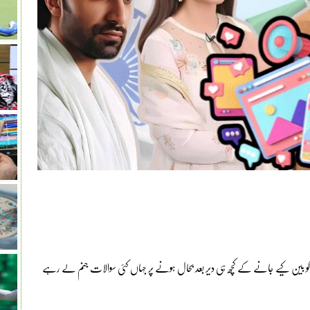
س کو بین کیے جانے کے کچھ ہی دیر بعد بحال ہونے پر جہاں کئی سوالات جنم لے رہے