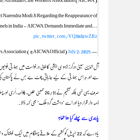
ri Narendra Modi Ji Regarding the Reappearance of
hannels in India – AICWA Demands Immediate and…
pic.twitter.com/YQf0d6wZRz
July 2, 2025
— All Indian Cine Workers Association (@AICWAOfficial)
آل انڈین سینی ورکرز ایسوسی ایشن کا اپنی درخواست میں بھارتی فوجیوں 
ہے اور ہر اس بھارتی کے لیے جذباتی چوٹ ہے جس نے پاکستان کی
صرف یہی نہی بلکہ تنظیم نے 26/11 ممبئی 
ذمہ دار قرار دیا اور اسے ’دہشت گرد ملک’ بھی کہہ ڈالا۔
پابندی سے پہلے کیا ہوا تھا؟