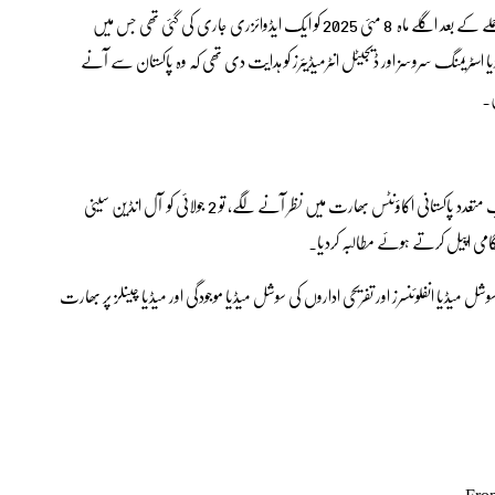
یاد رہے کہ اپریل میں مقبوضہ کشمیر کے علاقے پہلگام میں ہوئے حملے کے بعد اگلے ماہ 8 مئی 2025 کو ایک ایڈوائزری جاری کی گئی تھی جس میں
اسٹریمنگ سروسز اور ڈیجیٹل انٹرمیڈیئرز کو ہدایت دی تھی کہ وہ پاکستان سے آنے
ں۔
اور پھر اس ایڈوائزری پر فوری عمل درآمد بھی ہوا لیکن بدھ کے روز جب متعدد پاکستانی اکاؤنٹس بھارت میں نظر آنے لگے، تو 2 جولائی کو آل انڈین سینی
وشل میڈیا انفلوئنسرز اور تفریحی اداروں کی سوشل میڈیا موجودگی اور میڈیا چینلز پر بھارت
Fro