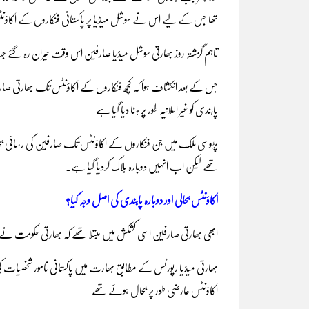
تھا جس کے لیے اس نے سوشل میڈیا پر پاکستانی فنکاروں کے اکاؤنٹ
تاہم گزشتہ روز بھارتی سوشل میڈیا صارفین اس وقت حیران رہ گئے جب ا
جس کے بعد انکشاف ہوا کہ کچھ فنکاروں کے اکاؤنٹس تک بھارتی صارفی
پابندی کو غیر اعلانیہ طور پر ہٹا دیا گیا ہے۔
پڑوسی ملک میں جن فنکاروں کے اکاؤنٹس تک صارفین کی رسائی بحال ہوئ
تھے لیکن اب انہیں دوبارہ بلاک کردیا گیا ہے۔
اکاؤنٹس بحالی اور دوبارہ پابندی کی اصل وجہ کیا؟
ابھی بھارتی صارفین اسی کشمکش میں مبتلا تھے کہ بھارتی حکومت نے ا
بھارتی میڈیا رپورٹس کے مطابق بھارت میں پاکستانی نامور شخصیات کی اکا
اکاؤنٹس عارضی طور پر بحال ہوئے تھے۔