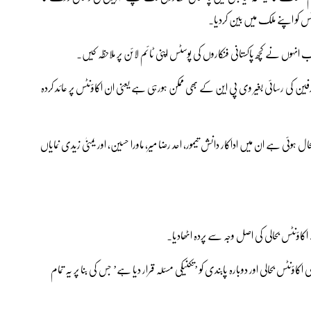
س کو اپنے ملک میں بین کردیا۔
نہوں نے کچھ پاکستانی فنکاروں کی پوسٹس اپنی ٹائم لائن پر ملاحظہ کیں۔
ن کی رسائی بغیر وی پی این کے بھی ممکن ہورہی ہے یعنی ان اکاؤنٹس پر عائد کردہ
ی ہے ان میں اداکار دانش تیمور، احد رضا میر، ماورا حسین، اور یمنیٰ زیدی نمایاں
کاؤنٹس بحالی کی اصل وجہ سے پردہ اٹھادیا۔
ؤنٹس بحالی اور دوبارہ پابندی کو ’تکنیکی مسئلہ قرار دیا ہے’ جس کی بنا پر یہ تمام