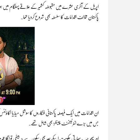
اپریل کے آخری عشرے میں مقبوضہ کشمیر کے علاقے پہلگام میں ہوئے
پاکستان مخالف اقدامات کا سلسلہ بھی شروع کردیا تھا۔
ان اقدامات میں ایک فیصلہ پاکستانی فنکاروں کا سوشل میڈیا اکاؤنٹس کو 
جس میں بڑے انٹرٹینمنٹ چینلز بھی شامل تھے۔
اور پھر جب بھارتی حکومت اسکے بعد بھی سکون سے نہ بیٹھی تو اگلا قد