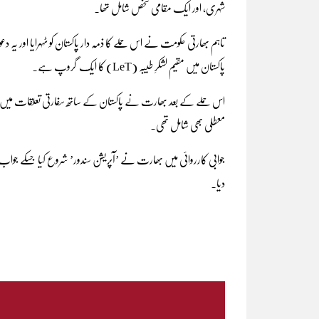
شہری، اور ایک مقامی شخص شامل تھا۔
تاہم بھارتی حکومت نے اس حملے کا ذمہ دار پاکستان کو ٹہہرایا اور یہ
پاکستان میں مقیم لشکرِ طیبہ (LeT) کا ایک گروپ ہے۔
معطلی بھی شامل تھی۔
جوابی کارروائی میں بھارت نے ’آپریشن سندور’ شروع کیا جسکے جواب 
دیا۔