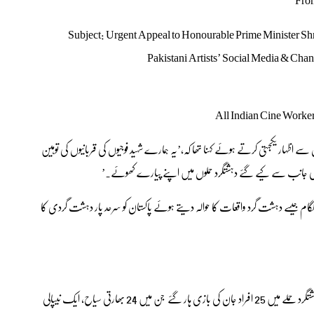
Subject: Urgent Appeal to Honourable Prime Minister Sh
Pakistani Artists’ Social Media & C
سے اظہار یکجہتی کرتے ہوئے کہنا تھا کہ،’یہ ہمارے شہید فوجیوں کی قربانیوں کی توہین
 جانب سے کیے گئے دہشتگرد حملوں میں اپنے پیارے کھوئے۔’
حملوں، پلوامہ، اُری اور پہلگام جیسے دہشت گرد واقعات کا حوالہ دیتے ہوئے پاکستان کو سرحد پار دہشت گردی کا
یاد رہے کہ 22 اپریل کو کشمیر کے علاقے پہلگام میں ایک خوفناک دہشتگرد حملے میں 25 افراد جان کی بازی ہار گئے جن میں 24 بھارتی سیاح، ایک نیپالی