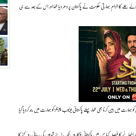
 حملے کا الزام بھارتی حکومت نے پاکستان پر دھر دیا تھا اور اس کے بعد سے ہی
بھارت میں بین کرنا بھی تھا، پہلے پاکستانی یوٹیوب چینلز کو بھارت میں بند کردیا گیا
م اٹھانے کا فیصلہ کیا جس میں پاکستانی فنکاروں تک اپنے شہریوں کی رسائی روکنے کا