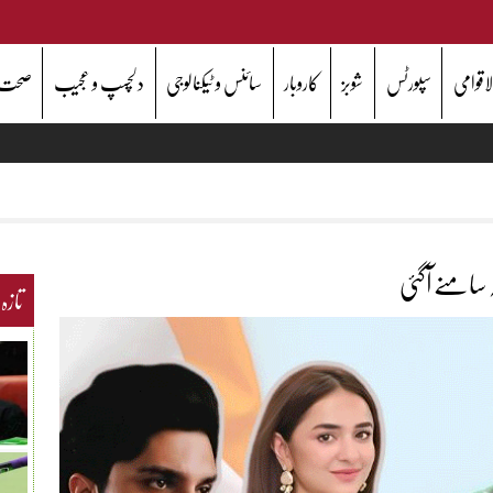
اقوامی
سپورٹس
شوبز
کاروبار
سائنس و ٹیکنالوجی
دلچسپ و عجیب
صحت
تازہ