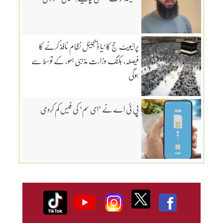
پرائیویٹ حج کا نیا ڈیجیٹل نظام نافذ کرنے کا
فیصلہ، بکنگ وزارت مذہبی امور کے توسط سے
ہوگی
پی ٹی اے نے ’ای سم‘ کی فیس کم کردی