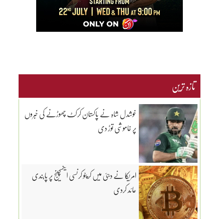
تازہ ترین
خوشدل شاہ نے پاکستان کرکٹ چھوڑنے کی خبروں
پر خاموشی توڑ دی
امریکا نے دبئی میں کرپٹو کرنسی ایکسچینج پر پابندی
عائد کردی