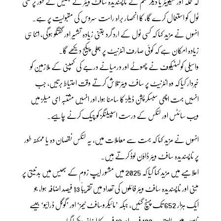
کہ حملہ آور میلویئر یا دیگر قسم کے ناپسندیدہ سافٹ ویئر کے بھیس کے طور پر کسی
ٹول کو استعمال کرے گا، کا انحصار براہ راست سروس کی مقبولیت پر ہے۔
انہوں نے مزید کہا کہ کسی ٹول کے ارد گرد جتنی زیادہ تشہیر اور گفتگو ہوگی، اتنا ہی
زیادہ امکان ہے کہ کوئی صارف انٹرنیٹ پر جعلی پیکج دیکھے گا۔
واسیلی کولسنیکوف نے چھوٹے اور درمیانے درجے کی کمپنی کے ملازمین کو
خبردار کیا کہ وہ انٹرنیٹ پر سافٹ ویئر تلاش کرتے وقت احتیاط برتیں، جب
انہیں بہت اچھی سبسکرپشن ڈیلز کا سامنا ہوا، اور انہیں مشتبہ ای میلز میں
ویب سائٹس اور لنکس کے درست اسپیلنگز کو چیک کرنے چاہیے۔
انہوں نے مزید کہا کہ بہت سے معاملات میں، یہ لنکس نقصان دہ یا ممکنہ طور
پر ناپسندیدہ سافٹ ویئر ڈاؤن لوڈ کرتے ہیں۔
اعلامیے میں مزید کہا گیا کہ 2025 میں مشہور ایپ زوم کے بھیس میں بدنیتی پر
مبنی اور ناپسندیدہ سافٹ ویئر فائلوں کی تعداد میں تقریباً 13 فیصد اضافہ ہوا، جو
ایک ہزار 652 تک پہنچ گئیں، جبکہ ’مائیکروسافٹ ٹیمز‘ اور ’گوگل ڈرائیو‘ جیسے
ناموں میں بالترتیب 100 فیصد اور 12 فیصد کا اضافہ دیکھا گیا۔