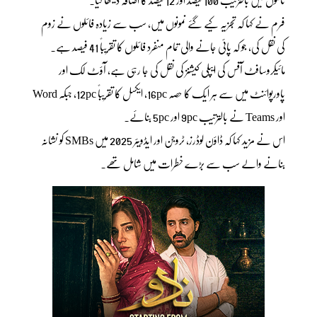
فرم نے کہا کہ تجزیہ کیے گئے نمونوں میں، سب سے زیادہ فائلوں نے زوم
کی نقل کی، جو کہ پائی جانے والی تمام منفرد فائلوں کا تقریباً 41 فیصد ہے۔
مائیکروسافٹ آفس کی ایپلی کیشنز کی نقل کی جا رہی ہے، آؤٹ لک اور
پاورپوائنٹ میں سے ہر ایک کا حصہ 16pc، ایکسل کا تقریباً 12pc، جبکہ Word
اور Teams نے بالترتیب 9pc اور 5pc بنائے۔
اس نے مزید کہا کہ ڈاؤن لوڈرز، ٹروجن اور ایڈویئر 2025 میں SMBs کو نشانہ
بنانے والے سب سے بڑے خطرات میں شامل تھے۔