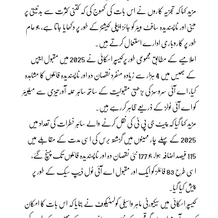
مزید کہا کہ تجزیہ کاروں نے اس بات کی کھوج کی کہ کتنی کثرت سے بدنیتی پر
مبنی اور ناپسندیدہ سافٹ ویئر کو جائز ایپلی کیشنز کے طور پر دکھایا جاتا ہے، جو عام
طور پر کاروباری ادارے استعمال کرتے ہیں۔
اعلامیے کے مطابق مجموعی طور پرکیسپر اسکائی نے 2025 میں مقبول ایپس
کے بھیس میں 4 ہزار سے زیادہ منفرد نقصان دہ اور ناپسندیدہ فائلوں کا مشاہدہ
کیا، اے آئی سروسز کی بڑھتی مقبولیت کے ساتھ سائبر حملہ آور تیزی سے میلویئر
کو اے آئی ٹولز کے ذریعے ظاہر کررہے ہیں۔
مزید کہا گیا کہ چیٹ جی پی ٹی کی نقل کرنے والے سائبر خطرات کی تعداد میں
2025 کے پہلے چار مہینوں میں گزشتہ برس کی اسی مدت کے مقابلے میں
115 فیصد اضافہ ہوا، جو 177 نئی نقصان دہ اور ناپسندیدہ فائلوں تک پہنچ گئے،
اسی طرح 83 فائلز کو ایک اور مقبول اے آئی ٹول ڈیپ سیک کے طور پر
پیش کیا گیا۔
کیسپر اسکائی میں سیکیورٹی ماہر واسیلی کولسنیکوف نے بتایا کہ اس بات کا امکان