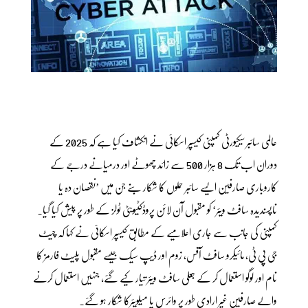
عالمی سائبر سیکیورٹی کمپنی کیسپر اسکائی نے انکشاف کیا ہے کہ 2025 کے
دوران اب تک 8 ہزار 500 سے زائد چھوٹے اور درمیانے درجے کے
کاروباری صارفین ایسے سائبر حملوں کا شکار بنے جن میں ’نقصان دہ یا
ناپسندیدہ سافٹ ویئر‘ کو مقبول آن لائن پروڈکٹیویٹی ٹولز کے طور پر پیش کیا گیا۔
کمپنی کی جانب سے جاری اعلامیے کے مطابق کیسپر اسکائی نے کہا کہ چیٹ
جی پی ٹی، مائیکرو سافٹ آفس، زوم اور ڈیپ سیک جیسے مقبول پلیٹ فارمز کا
نام اور لوگو استعمال کر کے جعلی سافٹ ویئر تیار کیے گئے، جنہیں استعمال کرنے
والے صارفین غیر ارادی طور پر وائرس یا میلویئرکا شکار ہو گئے۔