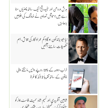
ہرش وردھن اور سنجیدہ شیخ ایک ساتھ چھٹیاں منا
رہے ہیں؟ مماثل تصاویر نے ڈیٹنگ کی افواہیں
بڑھا دیں
نیا جیمز بانڈ کون ہو گا؟ کم عمر اداکار کی تلاش، اہم
تفصیلات سامنے آگئیں
خراب دودھ کے 175 روپے واپس مانگنے والی
خاتون کے ساتھ تقریباً 2 لاکھ کا فراڈ
شاہین آفریدی اور نسیم شاہ سمیت فاسٹ بولر کو
سلیکٹڈ کرکٹ کھیلنی چاہیے: عثمان شنواری