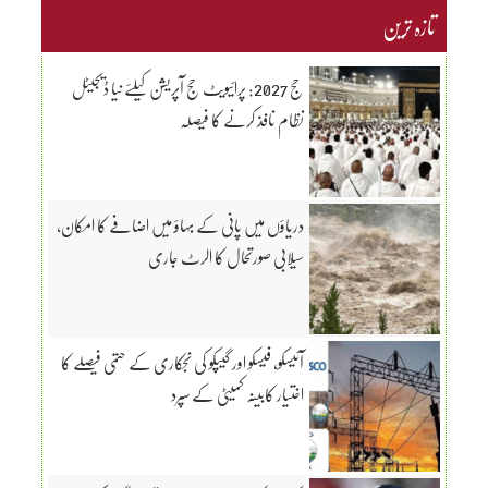
تازہ ترین
حج 2027: پرائیویٹ حج آپریشن کیلئے نیا ڈیجیٹل
نظام نافذ کرنے کا فیصلہ
دریاؤں میں پانی کے بہاؤ میں اضافے کا امکان،
سیلابی صورتحال کا الرٹ جاری
آئیسکو، فیسکو اور گیپکو کی نجکاری کے حتمی فیصلے کا
اختیار کابینہ کمیٹی کے سپرد