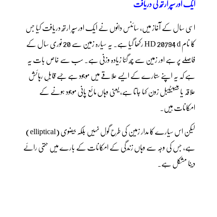
ایک اور سپر ارتھ کی دریافت
اسی سال کے آغاز میں، سائنس دانوں نے ایک اور سپر ارتھ دریافت کیا جس
کا نام HD 20794 d رکھا گیا ہے۔ یہ سیارہ زمین سے 20 نوری سال کے
فاصلے پر ہے اور زمین سے چھ گنا زیادہ وزنی ہے۔ سب سے خاص بات یہ
ہے کہ یہ اپنے ستارے کے ایسے علاقے میں موجود ہے جسے قابلِ رہائش
علاقہ یا ہیبیٹیبل زون کہا جاتا ہے، یعنی وہاں مائع پانی موجود ہونے کے
امکانات ہیں۔
لیکن اس سیارے کا مدار زمین کی طرح گول نہیں بلکہ بیضوی (elliptical)
ہے، جس کی وجہ سے وہاں زندگی کے امکانات کے بارے میں حتمی رائے
دینا مشکل ہے۔