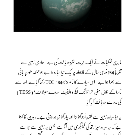
ماہرین فلکیات نے ایک حیرت انگیز دریافت کی ہے۔ ہماری زمین سے
تقریباً 154 نوری سال کے فاصلے پر ایک نیا سیارہ ملا ہے جو ممکنہ طور پر پانی
سے بھرا ہوا ہے۔ اس سیارے کا نام TOI-1846 b رکھا گیا ہے، اور اسے
ناسا کے خلائی مشن ’ٹرانزٹنگ ایگزو پلینیٹ سروے سیٹلائٹ‘ (TESS)
کی مدد سے دریافت کیا گیا۔
یہ نیا سیارہ زمین سے تقریباً دو گنا بڑا اور چار گنا زیادہ وزنی ہے۔ ماہرین کا کہنا
ہے کہ یہ سیارہ سپر ارتھ کی کیٹیگری میں آتا ہے، یعنی یہ زمین سے بڑا ہے