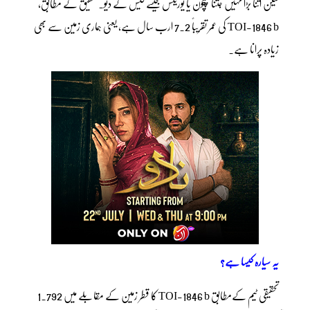
لیکن اتنا بڑا نہیں جتنا نیپچون یا یورینس جیسے گیس کے دیو۔ تحقیق کے مطابق،
TOI-1846 b کی عمر تقریباً 7.2 ارب سال ہے، یعنی ہماری زمین سے بھی
زیادہ پرانا ہے۔
یہ سیارہ کیسا ہے؟
تحقیقی ٹیم کےمطابق TOI-1846 b کا قطر زمین کے مقابلے میں 1.792