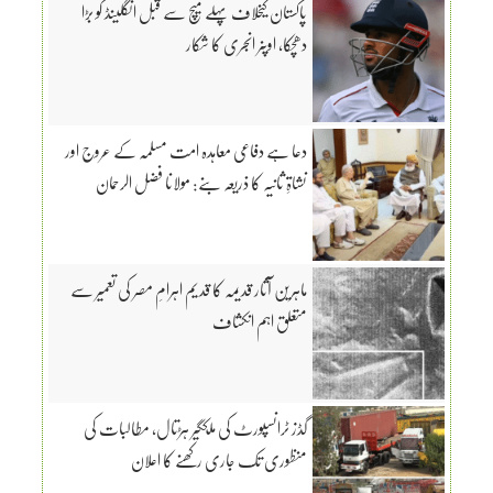
پاکستان کیخلاف پہلے میچ سے قبل انگلینڈ کو بڑا
دھچکا، اوپنر انجری کا شکار
دعا ہے دفاعی معاہدہ امت مسلمہ کے عروج اور
نشاۃِ ثانیہ کا ذریعہ بنے: مولانا فضل الرحمان
ماہرین آثار قدیمہ کا قدیم اہرامِ مصر کی تعمیر سے
متعلق اہم انکشاف
گڈز ٹرانسپورٹ کی ملکگیر ہڑتال، مطالبات کی
منظوری تک جاری رکھنے کا اعلان