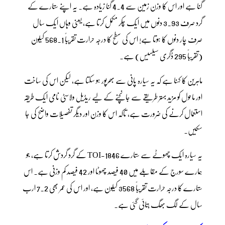
گنا ہے اور اس کا وزن زمین سے 4.4 گنا زیادہ ہے۔ یہ اپنے ستارے کے
گرد صرف 3.93 دنوں میں ایک چکر مکمل کرتا ہے، یعنی وہاں ایک سال
صرف چار دنوں کا ہوتا ہے! اس کی سطح کا درجہ حرارت تقریباً 568.1 کیلون
(تقریباً 295 ڈگری سیلسیس) ہے۔
ماہرین کا کہنا ہے کہ یہ سیارہ پانی سے بھرپور ہو سکتا ہے، لیکن اس کی ساخت
اور ماحول کو مزید بہتر طریقے سے جانچنے کے لیے ریڈیل ولاسٹی نامی ایک طریقہ
استعمال کرنے کی ضرورت ہے، تاکہ اس کا وزن اور دیگر تفصیلات واضح کی جا
سکیں۔
یہ سیارہ ایک چھوٹے سے ستارے TOI-1846 کے گرد گردش کرتا ہے، جو
ہمارے سورج کے مقابلے میں 40 فیصد چھوٹا اور 42 فیصد کم وزنی ہے۔ اس
ستارے کا درجہ حرارت تقریباً 3568 کیلون ہے، اور اس کی عمر بھی 7.2 ارب
سال کے لگ بھگ بتائی گئی ہے۔