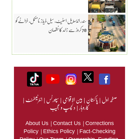
سندر انڈسٹریل اسٹیٹ، سیل ڈیڈز نامکمل، خزانے کو
70 کروڑ سے زائد کا نقصان
صفحہ اول
|
پاکستان
|
بین الاقوامی
|
سپورٹس
|
انٹرٹینمنٹ
|
کاروبار
|
دلچسپ و عجیب
|
|
About Us
Contact Us
Corrections
|
|
Policy
Ethics Policy
Fact-Checking