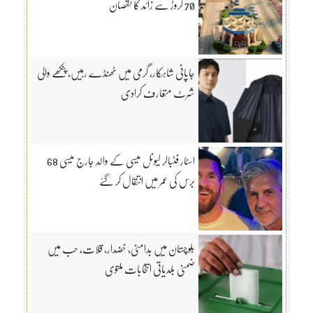
70 کروڑ سے زائد کا نقصان
جاپانی شاہکار، گرمی میں ٹھنڈے رہیں، پنکھے والی
شرٹ متعارف کرادی
اسٹار فٹبالر لیونل میسی کے والد جارج میسی 68
برس کی عمر میں انتقال کر گئے
بلوچستان میں بدامنی، خضدار، قلات، حب میں
ضمنی بلدیاتی انتخابات ملتوی