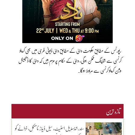
رپورٹس کے مطابق حکومت دبئی کے مطابق دبئی ڈیوٹی فری میں بھی کرپٹو
کرنسی سے شاپنگ ممکن ہوگی، دبئی کے حکام پُرعزم ہیں کہ دبئی کا ڈیجیٹل
وژن کرپٹو کرنسی سے مربوط ہوگا۔
تازہ ترین
سندر انڈسٹریل اسٹیٹ، سیل ڈیڈز نامکمل، خزانے کو