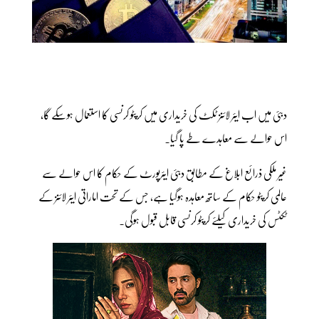
دبئی میں اب ایئر لائنز ٹکٹ کی خریداری میں کرپٹو کرنسی کا استعمال ہوسکے گا،
اس حوالے سے معاہدے طے پا گیا۔
غیر ملکی ذرائع ابلاغ کے مطابق دبئی ایئرپورٹ کے حکام کا اس حوالے سے
عالمی کرپٹو حکام کے ساتھ معاہدہ ہوگیا ہے، جس کے تحت اماراتی ایئر لائنز کے
ٹکٹس کی خریداری کیلئے کرپٹو کرنسی قابل قبول ہوگی۔