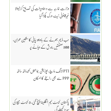
وزارت خارجہ سے دستاویزات کی تصدیق کرانیوالا
غیرقانونی نیٹ ورک پکڑا گیا
حب ڈیم بھرنے کے باوجود پانی کا سنگین بحران،
300 صنعتیں بندش کے دہانے پر
PTI لانگ مارچ، اپوزیشن جماعتوں کیساتھ ساتھ
PPP سے بھی رابطے کا امکان
پاکستان ٹیسٹ ٹیم انگلینڈ پہنچ گئی، 3 ٹیسٹ میچز کی
سیریز کھیلے گی