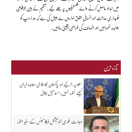
میں امداد حاصل کرنے والے فلسطینیوں پر حملے کیے۔ تنظیم نے بین الاقوامی
فوجداری عدالت اور انسانی حقوق اداروں سے اپیل کی ہے کہ وہ ٹرمپ کو
جوابدہ ٹھہرائیں اور انصاف کی فراہمی یقینی بنائیں۔
تازہ ترین
سعودیہ، ترکیے اور پاکستان کا دفاعی معاہدہ ایران
کیلئے خطرہ نہیں: اسماعیل بقائی
وجاہت غوری انٹرنیشنل ڈپلومیٹس کے سفیر مقرر