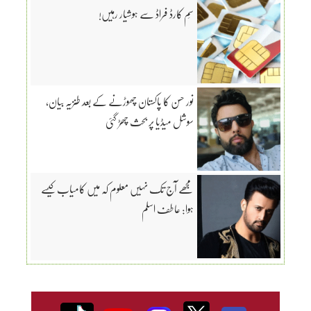
سِم کارڈ فراڈ سے ہوشیار رہیں!
نور حسن کا پاکستان چھوڑنے کے بعد طنزیہ بیان،
سوشل میڈیا پر بحث چھڑ گئی
مجھے آج تک نہیں معلوم کہ میں کامیاب کیسے
ہوا: عاطف اسلم