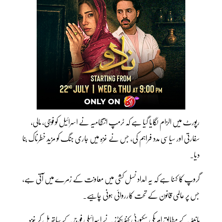
رپورٹ میں الزام لگایا گیا ہے کہ ٹرمپ انتظامیہ نے اسرائیل کو فوجی، مالی،
سفارتی اور سیاسی مدد فراہم کی، جس نے غزہ میں جاری جنگ کو مزید خطرناک بنا
دیا۔
گروپ کا کہنا ہے کہ یہ امداد نسل کشی میں معاونت کے زمرے میں آتی ہے،
جس پر عالمی قانون کے تحت کارروائی ہونی چاہیے۔
مانیٹر کے مطابق امریکی سکیورٹی کنٹریکٹرز نے اسرائیلی فوج کے ساتھ مل کر غزہ