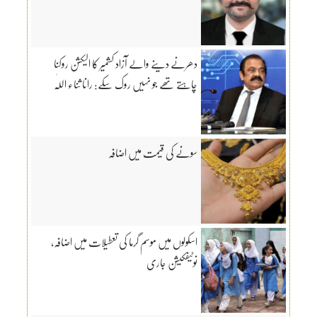
دھرنے دینے والے آزاد کشمیر کا الیکشن روکنا
چاہتے تھے جو نہیں روک سکے: رانا ثناء اللّٰہ
سونے کی قیمت میں اضافہ
اسکولوں میں موسم گرما کی تعطیلات میں اضافہ،
نوٹیفکیشن جاری