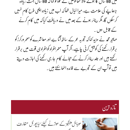
میں 80 سال کا ہونے والا تھا تو میں نے خود کو کہا کہ 80 سال بہت زیادہ
بڑھاپے کی علامت ہے، میرا خیال تھا کہ اب میں زیادہ اچھی طرح کام نہیں
کرسکوں گا، مگر ریٹائر ہونے کے بعد میں نے دریافت کیا کہ میں کام کرنے
کے قابل ہوں ۔
مہاتیر محمد نے مزید کہا کہ تجربہ عمر کے ساتھ آتا ہے اور معاشرے کو معمر ورکرز کو
برقرار رکھنے کی کوشش کرنی چاہیے، اگر آپ معمر افراد کو افرادی قوت میں برقرار
رکھتے ہیں اور جلد ریٹائر کرنےکے بجائے کام جاری رکھنے کی اجازت دیتے
ہیں تو آپ ان کے تجربے سے فائدہ اٹھا سکتے ہیں۔
تازہ ترین
موبائل پیکجز کے موازنے کیلئے نیا پورٹل متعارف