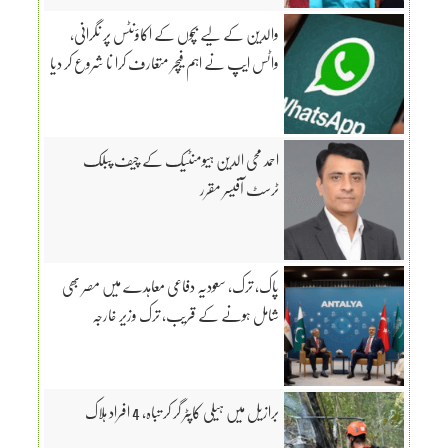
والدین کے لیے بچوں کے اکاؤنٹس پر نگرانی،
واٹس ایپ نے اہم فیچر متعارف کرا نا شروع کر دیا
احمد محی الدین ہیومنٹیک کے چیف پبلک
ٹرسٹ آفیسر مقرر
پاک، ترک، سعودیہ دفاعی معاہدے میں مصر بھی
شامل ہونے کے قریب، ترک وزیر خارجہ
برازیل میں ہیلی کاپٹر گر کر تباہ، 4 افراد ہلاک