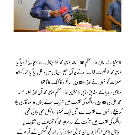
ملائیشیا کے سابق وزیراعظم 100 سالہ مہاتیر محمد کو اسپتال سے ڈسچارج کر دیا گیا۔
مہاتیر محمد کو طبیعت خراب ہونے پر آج صبح اسپتال میں داخل کیا گیا تھا، گزشتہ
جمعرات کو انہوں نے اپنی 100ویں سالگرہ کا کیک کاٹا تھا۔
مقامی میڈیا کے مطابق سابق ملائیشین وزیراعظم مہاتیر محمد آج اپنی اہلیہ حسمہ
محمد علی کی 99 ویں سالگرہ کی تقریب میں شریک ہوئے جہاں وہ خود گاڑی چلا
کر پہنچے، انہوں نے تقریب سے قبل ایک گھنٹہ سائیکل بھی چلائی تھی۔
سالگرہ کی تقریب میں شرکت کے بعد مہاتیر محمد کو تھکاوٹ کی شکایت پر
اسپتال داخل کیا گیا جہاں ان کا طبی معائنہ کیا گیا اور کچھ گھنٹوں کے آرام کے