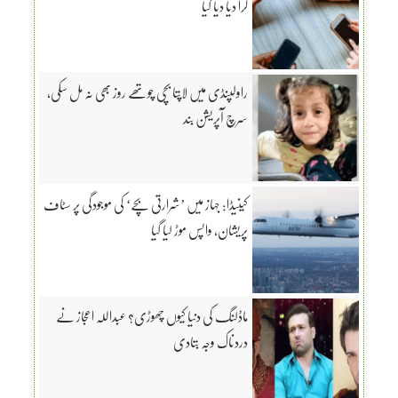
کرا دیا دیا گیا
راولپنڈی میں لاپتا بچی چوتھے روز بھی نہ مل سکی،
سرچ آپریشن بند
کینیڈا: جہاز میں ’شرارتی بچے‘ کی موجودگی پر سٹاف
پریشان، واپس موڑ لیا گیا
ماڈلنگ کی دنیا کیوں چھوڑی؟ عبداللہ اعجاز نے
دردناک وجہ بتادی