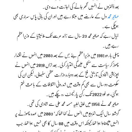
بعد ڈاکٹروں نے انہیں گھر جانے کی اجازت دے دی۔
مہاتیر محمد
دل کے عارضے میں مبتلا رہے ہیں اور ان کی بائی پاس سرجری بھی
ہوچکی ہے۔
خیال رہے کہ مہاتیر محمد 23 سال سے زائد عرصے تک ملائیشیا کے وزیراعظم
رہے ہیں۔
پہلی بار وہ 1981 میں وزیراعظم بنے جس کے بعد 2003 میں انہوں نے اقتدار
چھوڑ کر سیاست سے مکمل علیحدگی اختیار کرلی۔ بعد ازاں 2018 میں انہوں نے
اپوزیشن اتحاد کی تاریخی فتح کے بعد دوبارہ وزارت عظمیٰ سنبھالی، لیکن ان کی
حکومت دو سال سے بھی کم وقت میں اندرونی اختلافات کے باعث ختم
ہوگئی، وہ خود 2022 تک رکن پارلیمنٹ رہ چکے ہیں۔
مہاتیر محمد نے 1956 میں اپنی اہلیہ حسمہ محمد علی سے شادی کی تھی۔
گزشتہ سال ایک انٹرویو میں انہوں نے کہا تھا کہ’ 2003 میں عہدہ چھوڑنے پر
انہیں پچھتاوا ہوا تھا،کیونکہ اس وقت میں 80 سال کا بھی نہیں ہوا تھا، جب