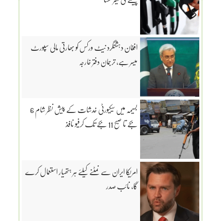
افغان دہشتگرد نیٹ ورکس کو بھارتی مالی سپورٹ
میسر ہے، ترجمان دفتر خارجہ
بسیمہ میں سیکیورٹی خدشات کے پیش نظر شام 6
بجے تا صبح 11 بجے تک کرفیو نافذ
امریکا ایران سے نمٹنے کیلئے ہر ہتھیار استعمال کرے
گا، نائب صدر