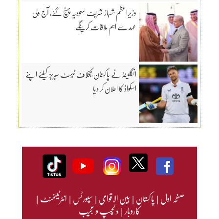
وزیراعظم شہباز شریف سعودیہ پہنچ گئے، آج ولی
عہد سے اہم ملاقات کرینگے
انگلینڈ نے پاکستان کیخلاف ٹیسٹ سیریز کیلئے اپنے
اسکواڈ کا اعلان کر دیا
صفحہ اول
|
پاکستان
|
بین الاقوامی
|
سپورٹس
|
انٹرٹینمنٹ
|
کاروبار
|
دلچسپ و عجیب