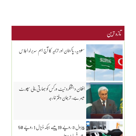
تازہ ترین
سعودیہ، پاکستان اور ترکیہ کا آج اہم سربراہ اجلاس
افغان دہشتگرد نیٹ ورکس کو بھارتی مالی سپورٹ
میسر ہے، ترجمان دفتر خارجہ
پیٹرول 3 روپے 19 پیسے جبکہ ڈیزل 1 روپے 50
پیسے فی لیٹر سستا