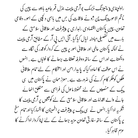
راولپنڈی(مانیٹرنگ ڈیسک) آرمی چیف جنرل قمر جاوید باجوہ سے چین کی
ناظم الامور پینگ چن ژو نے ملاقات کی جس میں باہمی دلچسپی کے امور، دفاعی
تعاون، چین پاکستان اقتصادی راہداری پر پیشرفت اور علاقائی سلامتی کے
بارے میں تفصیلی تبادلہ خیال کیا گیا۔آئی ایس پی آر کے مطابق آرمی چیف
نے کہاکہ پاکستان عالمی اور علاقائی امور پر چین کے کردار کو قدر کی نگاہ سے
دیکھتاہے اور اس کے ساتھ دوطرفہ تعلقات بڑھانے کا خواہاں ہے۔ انہوں
نے اس موقف کا اعادہ کیا کہ پائیدار امن اور استحکام کے لئے تمام علاقائی
ملکوں کوملکر کام کرنے کی ضرورت ہے۔معزز مہمان نے پاکستان میں سی
پیک کے منصوبوں کے لئے محفوظ ماحول کی فراہمی سے متعلق اٹھائے
جانے والے اقدامات اور علاقائی سلامتی کے لئے کوششوں پر آرمی چیف کا
شکریہ اد ا کیا۔انہوں نے سی پیک پر پیشرفت پر اطمینان کا اظہارکیا اور تمام سطح
پر پاکستان کے ساتھ سفارتی تعاون مزید بڑھانے کے لئے اپنا کردار ادا کرنے کا
عزم ظاہر کیا۔