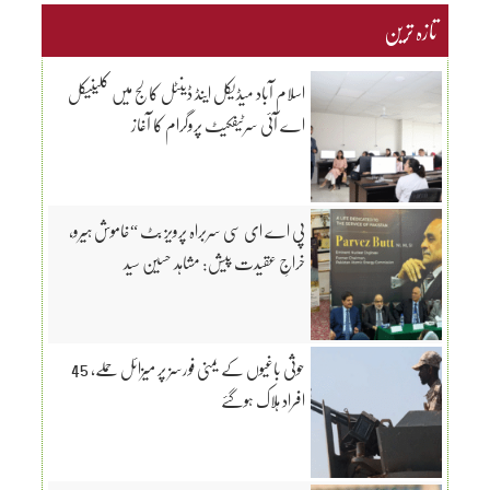
تازہ ترین
اسلام آباد میڈیکل اینڈ ڈینٹل کالج میں کلینیکل
اے آئی سرٹیفکیٹ پروگرام کا آغاز
پی اے ای سی سربراہ پرویز بٹ “خاموش ہیرو،
خراجِ عقیدت پیش: مشاہد حسین سید
حوثی باغیوں کے یمنی فورسز پر میزائل حملے، 45
افراد ہلاک ہوگئے