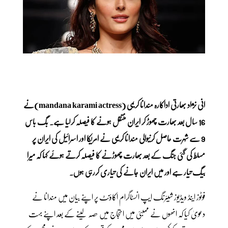
انی نژاد بھارتی اداکارہ مندانا کریمی (mandana karami actress)نے
16 سال بعد بھارت چھوڑ کر ایران منتقل ہونے کا فیصلہ کرلیا ہے۔ بگ باس
9 سے شہرت حاصل کرنیوالی مندانا کریمی نے امریکا اور اسرائیل کی ایران پر
مسلط کی گئی جنگ کے بعد بھارت چھوڑنے کا فیصلہ کرتے ہوئے کہا کہ میرا
بیگ تیار ہے اور میں ایران جانے کی تیاری کررہی ہوں۔
فوٹوز اینڈ ویڈیوز شیئرنگ ایپ انسٹاگرام اکاؤنٹ پر اپنے بیان میں مندانا نے
دعویٰ کیا کہ انھوں نے ممبئی میں احتجاج میں حصہ لینے کے بعد اپنے بہت