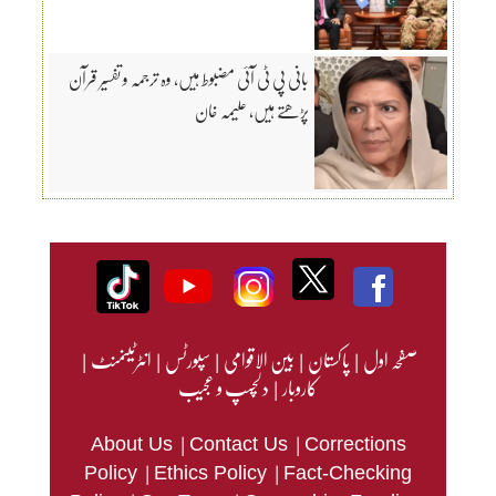
بانی پی ٹی آئی مضبوط ہیں، وہ ترجمہ و تفسیر قرآن
پڑھتے ہیں، علیمہ خان
صفحہ اول
|
پاکستان
|
بین الاقوامی
|
سپورٹس
|
انٹرٹینمنٹ
|
کاروبار
|
دلچسپ و عجیب
|
|
About Us
Contact Us
Corrections
|
|
Policy
Ethics Policy
Fact-Checking