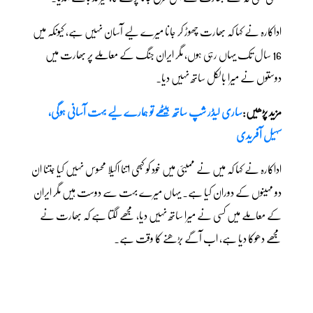
اداکارہ نے کہا کہ بھارت چھوڑ کر جانا میرے لیے آسان نہیں ہے، کیونکہ میں
16 سال تک یہاں رہی ہوں، مگر ایران جنگ کے معاملے پر بھارت میں
دوستوں نے میرا بالکل ساتھ نہیں دیا۔
مزید پڑھیں:
ساری لیڈر شپ ساتھ بیٹھے تو ہمارے لیے بہت آسانی ہوگی،
سہیل آفریدی
اداکارہ نے کہا کہ میں نے ممبئی میں خود کو کبھی اتنا اکیلا محسوس نہیں کیا جتنا ان
دو مہینوں کے دوران کیا ہے۔ یہاں میرے بہت سے دوست ہیں مگر ایران
کے معاملے میں کسی نے میرا ساتھ نہیں دیا، مجھے لگتا ہے کہ بھارت نے
مجھے دھوکا دیا ہے، اب آگے بڑھنے کا وقت ہے۔