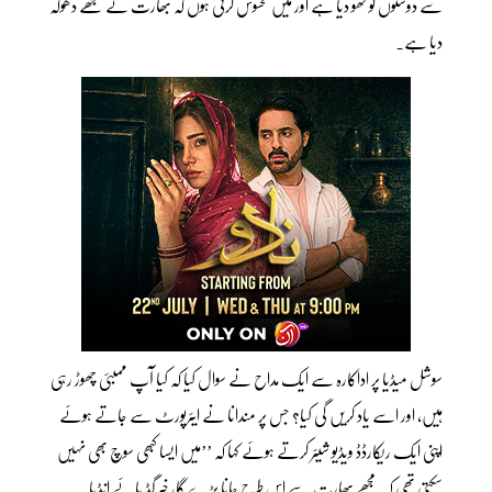
سے دوستوں کو کھو دیا ہے اور میں محسوس کرتی ہوں کہ بھارت نے مجھے دھوکہ
دیا ہے۔
سوشل میڈیا پر اداکارہ سے ایک مداح نے سوال کیا کہ کیا آپ ممبئی چھوڑ رہی
ہیں، اور اسے یاد کریں گی کیا؟ جس پر مندانا نے ایئرپورٹ سے جاتے ہوئے
اپنی ایک ریکارڈڈ ویڈیو شیئر کرتے ہوئے کہا کہ ’’میں ایسا کبھی سوچ بھی نہیں
سکتی تھی کہ مجھے بھارت سے اس طرح جانا پڑے گا، خیر گڈ بائے انڈیا۔