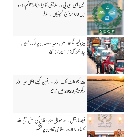
ایس ای سی پی: رجسٹریشن کا نیا ریکارڈ قائم، 1 ماہ
میں 5438 نئی کمپنیاں رجسٹرڈ
پیٹرولیم قیمتوں میں یومیہ ردوبدل پر ٹرک نہیں
چلاسکتے، گڈز ٹرانسپورٹرز اتحاد
25 کلو واٹ تک سولر صارفین کیلئے اچھی خبر، سولر
ریگولیشنز 2026 میں ترمیم
فیلڈ مارشل سے صومالی وزیر دفاع کی اعلیٰ سطح وفد
کیساتھ ملاقات، دفاعی تعاون پر گفتگو