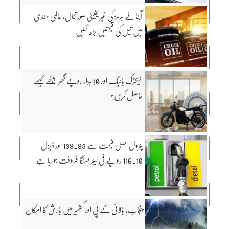
آبنائے ہرمز کی غیر یقینی صورتحال، عالمی منڈی
میں تیل کی قیمتیں بڑھ گئیں
الیکٹرک بائیک اور 10 ہزار روپے گھر بیٹھے کیسے
حاصل کریں؟
پٹرول اصل قیمت سے 139.93 اور ڈیزل
116.10 روپے فی لیٹر مہنگا فروخت ہورہا ہے
پنجاب، بالائی کے پی اور کشمیر میں بارش کا امکان