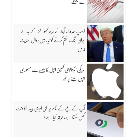
کے جھٹکے
ٹرمپ صرف آبنائے ہرمز کھولنے کے بدلے
ایران جنگ ختم کرنے کو تیار ہیں: وال اسٹریٹ
جرنل
امریکی ٹیکنالوجی کمپنی ایپل کا چین سے میموری
چپس لینے پر غور
آپ کے بچے کے نام پر بھی ایزی پیسہ اکاؤنٹ
کھل سکتا ہے، طریقہ کیا ہے؟