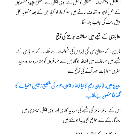
اسپیشل انویسٹمنٹ فسیلیٹیشن کونسل نے ایوی ایشن سے متعلق پیچیدہ منظوریوں
کے عمل کو تیز اور شفاف بنانے میں اہم کردار ادا کیا، جس کے بعد منصوبہ عملی
پیش رفت کی جانب بڑھ سکا۔
ہوا بازی کے شعبے میں مسابقت بڑھنے کی توقع
ماہرین کے مطابق نئی نجی ایئرلائن کی شمولیت سے ملک کے ہوا بازی کے
شعبے میں مسابقت میں اضافہ ہوگا، جس سے مسافروں کو بہتر سروسز اور مزید
سفری سہولیات میسر آنے کی توقع ہے۔
مزیدپڑھیں:طالبان رجیم کا نیا ظالمانہ قانون،عوام کی ملکیتی زمینیں ہتھیانے کا
گھناؤنا منصوبہ بےنقاب
اس کے ساتھ ساتھ نجی شعبے کی سرمایہ کاری اور ایوی ایشن انڈسٹری میں
روزگار کے نئے مواقع بھی پیدا ہو سکتے ہیں۔