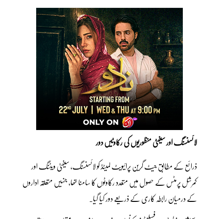
لائسنسنگ اور سیفٹی منظوریوں کی رکاوٹیں دور
ذرائع کے مطابق جیٹ گرین پرائیویٹ لمیٹڈ کو لائسنسنگ، سیفٹی ویٹنگ اور
کمرشل پرمٹس کے حصول میں متعدد رکاوٹوں کا سامنا تھا، جنہیں متعلقہ اداروں
کے درمیان رابطہ کاری کے ذریعے دور کیا گیا۔