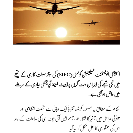
اسپیشل انویسٹمنٹ فسیلیٹیشن کونسل(SIFC) کی مؤثر سہولت کاری کے نتیجے
میں نجی شعبے کی ایئرلائن جیٹ گرین پرائیویٹ لمیٹڈ آپریشنل تیاری کے مرحلے
میں داخل ہو گئی ہے۔
حکام کے مطابق یہ منصوبہ گزشتہ تقریباً ایک دہائی سے مختلف انتظامی اور
قانونی مراحل میں تاخیر کا شکار تھا، تاہم ایس آئی ایف سی کی مداخلت کے بعد
اس کی منظوری کا عمل مکمل کر لیا گیا۔