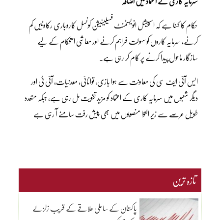
سرمایہ کاری کے اعتماد میں اضافہ
حکام کا کہنا ہے کہ اسپیشل انویسٹمنٹ فسیلیٹیشن کونسل کاروباری رکاوٹیں کم
کرنے، سرمایہ کاروں کو سہولت فراہم کرنے اور معاشی استحکام کے لیے
سازگار ماحول پیدا کرنے پر کام کر رہی ہے۔
ایس آئی ایف سی کی معاونت سے ہوا بازی، توانائی، معدنیات، آئی ٹی اور
دیگر شعبوں میں سرمایہ کاری کے اعتماد کو مزید تقویت مل رہی ہے، جبکہ متعدد
طویل عرصے سے زیر التوا منصوبوں میں بھی پیش رفت سامنے آ رہی ہے
تازہ ترین
پاکستان کے ساحلی علاقے کے قریب زلزلے