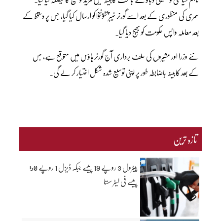
سمری کی منظوری کے بعد اسے گورنر خیبرپختونخوا کو ارسال کیا گیا، جس پر دستخط کے
بعد معاملہ واپس حکومت کو بھیج دیا گیا۔
نئے وزرا اور مشیروں کی حلف برداری آج گورنر ہاؤس میں متوقع ہے، جس
کے بعد کابینہ باضابطہ طور پر اپنی توسیع شدہ شکل اختیار کر لے گی۔
تازہ ترین
پیٹرول 3 روپے 19 پیسے جبکہ ڈیزل 1 روپے 50
پیسے فی لیٹر سستا