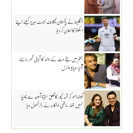
انگلینڈ نے پاکستان کیخلاف ٹیسٹ سیریز کیلئے اپنے
اسکواڈ کا اعلان کر دیا
جہلم میں سنجے دت کے والد کا آبائی گھر سامنے
آگیا، ویڈیو وائرل
گووندا اور کرشمہ کپور کاتعلق سنیتا آہوجہ سے چھپا
نہیں تھا، ساتھی اداکارہ نے راز کھول دیا