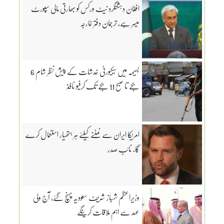
افغان دہشتگرد نیٹ ورکس کو بھارتی مالی سپورٹ
میسر ہے، ترجمان دفتر خارجہ
بسیمہ میں سیکیورٹی خدشات کے پیش نظر شام 6
بجے تا صبح 11 بجے تک کرفیو نافذ
امریکا ایران سے نمٹنے کیلئے ہر ہتھیار استعمال کرے
گا، نائب صدر
وزیراعظم شہباز شریف سعودیہ پہنچ گئے، آج ولی
عہد سے اہم ملاقات کرینگے