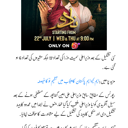
نئی تشکیل کے بعد وزیراعلیٰ سمیت وزرا کی تعداد 17 جبکہ مشیروں کی تعداد 6 ہو
گئی ہے۔
مزید پڑھیں؛
ایم کیو ایم پاکستان کا پنجاب میں تنظیم نو کا فیصلہ
رپورٹس کے مطابق سابق وزیراعلیٰ علی امین گنڈاپور کے مستعفی ہونے کے بعد
سہیل آفریدی کو نیا وزیراعلیٰ منتخب کیا گیا تھا، جنہوں نے ابتدا میں محدود کابینہ
تشکیل دی اور مکمل کابینہ کی تشکیل کے لیے مشاورت کا مؤقف اپنایا۔
تاہم سیاسی و تنظیمی دباؤ کے باعث کابینہ میں مزید توسیع کا فیصلہ کیا گیا۔