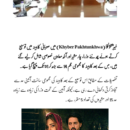
خیبرپختونخوا (Khyber Pakhtunkhwa) میں صوبائی کابینہ میں توسیع
کرتے ہوئے چھ نئے وزرا، چار مشیر اور آٹھ معاون خصوصی شامل کر لیے گئے
ہیں، جس کے بعد کابینہ کا مجموعی حجم 14 سے بڑھ کر 31 تک پہنچ گیا ہے۔
تفصیلات کے مطابق اس توسیع کے بعد کابینہ کی مجموعی ساخت آئینی حد سے
تجاوز کرتی دکھائی دے رہی ہے، کیونکہ آئین کے تحت وزرا کی زیادہ سے زیادہ
حد 15 اور مشیروں کی تعداد 5 مقرر ہے۔