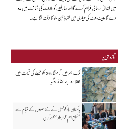
میں ابتدائی رہنمائی فراہم کرے گا اور صارفین کو علامات کی شناخت میں مدد
دے گا،چیٹ بوٹ کی تیاری میں تقریبا تین ماہ کا وقت لگا ہے۔
تازہ ترین
ملک بھر میں آٹامہنگا، 20 کلو تھیلے کی قیمت میں
100 روپے اضافہ ہوگیا
پاکستان بار کونسل نے نئے صوبوں کے قیام سے
متعلق اہم قرارداد منظور کر لی