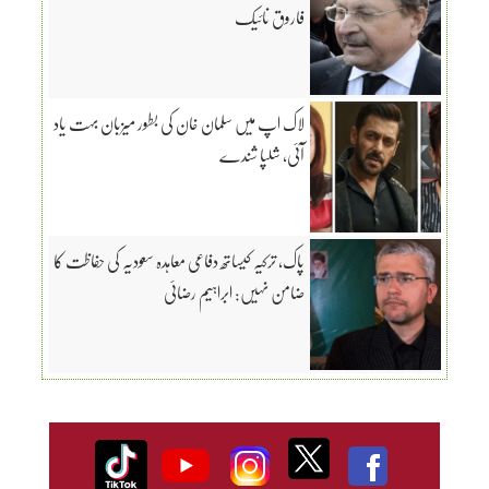
فاروق نائیک
لاک اپ میں سلمان خان کی بطور میزبان بہت یاد
آئی، شلپا شندے
پاک، ترکیہ کیساتھ دفاعی معاہدہ سعودیہ کی حفاظت کا
ضامن نہیں: ابراہیم رضائی