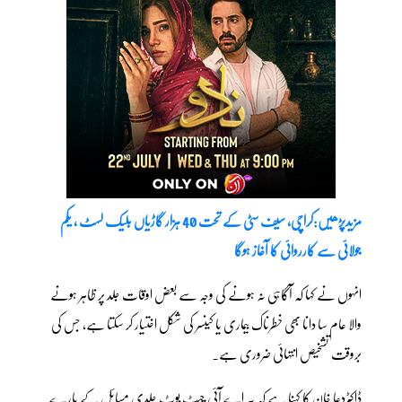
مزیدپڑھیں:کراچی، سیف سٹی کے تحت 40 ہزار گاڑیاں بلیک لسٹ ، یکم
جولائی سے کارروائی کا آغاز ہوگا
انہوں نے کہا کہ آگاہی نہ ہونے کی وجہ سے بعض اوقات جلد پر ظاہر ہونے
والا عام سا دانا بھی خطرناک بیماری یا کینسر کی شکل اختیار کر سکتا ہے، جس کی
بروقت تشخیص انتہائی ضروری ہے۔
ڈاکٹردعا خان کا کہنا ہے کہ یہ اے آئی چیٹ بوٹ جلدی مسائل کے بارے