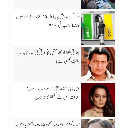
اوگرا کی سفارش پر پیٹرول 2.20 روپے اور ڈیزل
1.50 روپے فی لیٹر سستا
بھارتی لیجنڈ اداکار متھن چکرورتی کی سرجری، اب
حالت کیسی ہے؟
جین زی ’گٹر جنریشن‘ سے سب سے بڑی
’طاقت‘ بن گئے، کنگنا کا بڑا یوٹرن
نیب کو قومی نوعیت کے معاملات دیکھنےچاہئیں،