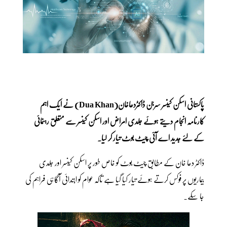
پاکستانی اسکن کینسر سرجن ڈاکٹردعاخان(Dua Khan) نے ایک اہم
کارنامہ انجام دیتے ہوئے جلدی امراض اور اسکن کینسر سے متعلق رہنمائی
کے لئے جدید اے آئی چیٹ بوٹ تیار کر لیا۔
ڈاکٹر دعا خان کے مطابق چیٹ بوٹ کو خاص طور پر اسکن کینسر اور جلدی
بیماریوں پر فوکس کرتے ہوئے تیار کیا گیا ہے تاکہ عوام کو ابتدائی آگاہی فراہم کی
جا سکے۔