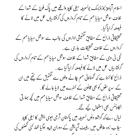
اسلام آباد(نیوزڈیسک)لسبیلہ ہیلی کاپٹر واقعے میں پاک فوج کے شہدا کے
خلاف سوشل میڈیا مہم کے تمام کرداروں کی گرفتاریاں عمل میں لانے کا
فیصلہ کرلیا گیا۔
تحقیقاتی ذرائع کے مطابق تفتیشی اداروں کی جانب سے سوشل میڈیا مہم کے
کرداروں کے خلاف تحقیقات جاری ہے۔
نجی ٹی وی کے مطابق شہدا کے خلاف سوشل میڈیا مہم کے تمام کرداروں کی
گرفتاریاں عمل میں لانے کا فیصلہ کرلیا گیا ہے۔
ذرائع کا کہنا ہے کہ گھناؤنی مہم چلانے والوں سے تفتیش کے نتیجے میں ان
کے سرپرستوں کو بھی قانون کے کٹہرے میں لایا جائے گا۔
تحقیقاتی ذرائع کے مطابق شہدا کے خلاف سوشل میڈیا مہم میں کچھ بھارتی
اکاؤنٹس بھی استعمال کیے گئے۔
خیال رہےکہ گزشتہ دنوں لسبیلہ میں پاکستان آرمی ایوی ایشن کا ہیلی کاپٹر
سیلاب زدہ علاقوں میں ریلیف آپریشن کے دوران لاپتہ ہوگیا تھا، کئی گھنٹوں کی