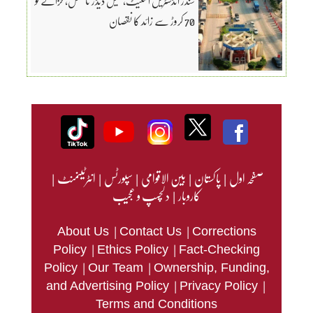
سندر انڈسٹریل اسٹیٹ، سیل ڈیڈز نامکمل، خزانے کو
70 کروڑ سے زائد کا نقصان
صفحہ اول
|
پاکستان
|
بین الاقوامی
|
سپورٹس
|
انٹرٹینمنٹ
|
کاروبار
|
دلچسپ و عجیب
|
|
About Us
Contact Us
Corrections
|
|
Policy
Ethics Policy
Fact-Checking
|
|
Policy
Our Team
Ownership, Funding,
|
|
and Advertising Policy
Privacy Policy
Terms and Conditions