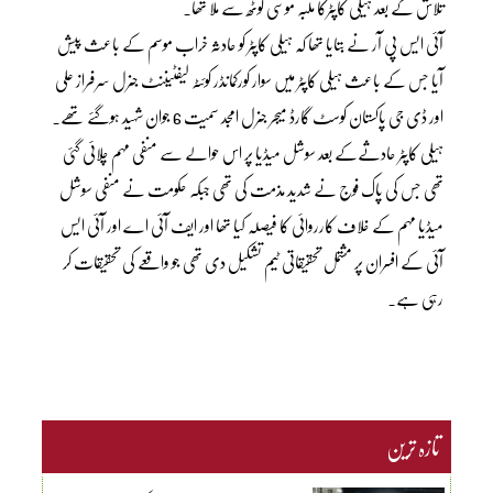
تلاش کے بعد ہیلی کاپٹرکا ملبہ موسیٰ گوٹھ سے ملا تھا۔
آئی ایس پی آر نے بتایا تھا کہ ہیلی کاپٹر کو حادثہ خراب موسم کے باعث پیش
آیا جس کے باعث ہیلی کاپٹر میں سوار کورکمانڈر کوئٹہ لیفٹیننٹ جنرل سرفراز علی
اور ڈی جی پاکستان کوسٹ گارڈ میجر جنرل امجد سمیت 6 جوان شہید ہوگئے تھے۔
ہیلی کاپٹر حادثےکے بعد سوشل میڈیا پر اس حوالے سے منفی مہم چلائی گئی
تھی جس کی پاک فوج نے شدید مذمت کی تھی جبکہ حکومت نے منفی سوشل
میڈیا مہم کے خلاف کارروائی کا فیصلہ کیا تھا اور ایف آئی اے اور آئی ایس
آئی کے افسران پر مشتمل تحقیقاتی ٹیم تشکیل دی تھی جو واقعے کی تحقیقات کر
رہی ہے۔
تازہ ترین