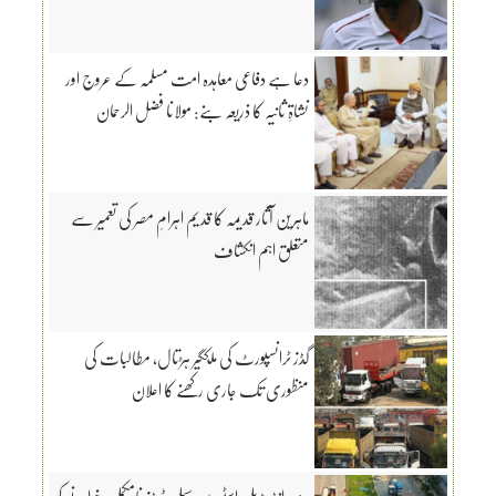
دعا ہے دفاعی معاہدہ امت مسلمہ کے عروج اور
نشاۃِ ثانیہ کا ذریعہ بنے: مولانا فضل الرحمان
ماہرین آثار قدیمہ کا قدیم اہرامِ مصر کی تعمیر سے
متعلق اہم انکشاف
گڈز ٹرانسپورٹ کی ملکگیر ہڑتال، مطالبات کی
منظوری تک جاری رکھنے کا اعلان