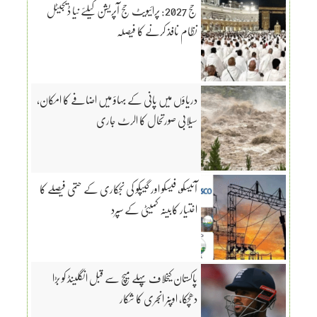
حج 2027: پرائیویٹ حج آپریشن کیلئے نیا ڈیجیٹل
نظام نافذ کرنے کا فیصلہ
دریاؤں میں پانی کے بہاؤ میں اضافے کا امکان،
سیلابی صورتحال کا الرٹ جاری
آئیسکو، فیسکو اور گیپکو کی نجکاری کے حتمی فیصلے کا
اختیار کابینہ کمیٹی کے سپرد
پاکستان کیخلاف پہلے میچ سے قبل انگلینڈ کو بڑا
دھچکا، اوپنر انجری کا شکار