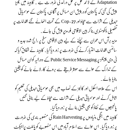
Adaptation کے لائحہ عمل پر عمل درآمد کی ضرور ت ہے ۔ کابینہ میں تجویز
پیش کی گئی کہ پاکستان کو درپیش ا ن مسائل پر آگاہی، پاکستان کے موسمیاتی
تبدیلی کے اثرات سے بچاؤ اور Cop-27 کے تحت اٹھائے گئے اقدامات پر
تفصیلی ڈاکومنٹری بنا کر بین الاقوامی فورمزپر پیش کی جائے۔
مزید برآں اس بحران سے نپٹنے کے لیے بین الاقوامی سطح پر رائج شدہ جدید و
سائنسی اقدامات اختیار کرنے کی ضرورت پر زور دیا گیا۔ کابینہ نے اتفاق کیا کہ
ٹی وی چینلز پر Public Service Messaging کے دورانیہ کو ان مسائل
کے تدارک کے حوالے سے موئثر طریقے سے بروئے کار لائے جانے کو یقینی
بنایا جائے۔
اس کے علاوہ اسکول اور کالجز کے نصاب میں بھی موسمیاتی تبدیلی کی تعلیم کو
شامل کرنے اور موسمیاتی تبدیلی کے اثرات سے بچاؤ کے لیے بنائی گئیں
پالیسیوں کے نفاذ کو بھی یقینی بنا نے پر زور دیا گیا۔
کابینہ میں جنگی بنیادوں پر Rain Harvesting کی منصوبہ بندی کی ضرورت
پر زور دیا گیا۔ اس حوالے سے اسلام آباد میں اس منصوبے کو پائلٹ پراجیکٹ