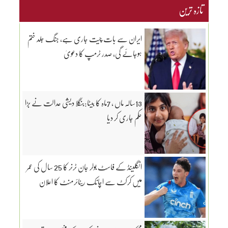
تازہ ترین
ایران سے بات چیت جاری ہے، جنگ جلد ختم
ہوجائے گی، صدر ٹرمپ کا دعویٰ
13سالہ ماں ، 7ماہ کا بیٹا:بنگلا دیشی عدالت نے بڑا
حکم جاری کر دیا
انگلینڈ کے فاسٹ بولر جان ٹرنر کا 25 سال کی عمر
میں کرکٹ سے اچانک ریٹائرمنٹ کا اعلان