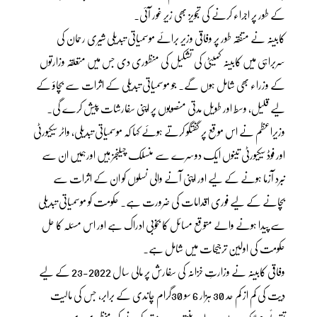
کے طور پر اجراء کرنے کی تجویز بھی زیرِ غور آئی۔
کابینہ نے متفقہ طور پر وفاقی وزیر برائے موسمیاتی تبدیلی شیری رحمان کی
سربراہی میں کابینہ کمیٹی کی تشکیل کی منظوری دی جس میں متعلقہ وزارتوں
کے وزراء بھی شامل ہوں گے۔ جو موسمیاتی تبدیلی کے اثرات سے بچاؤ کے
لیے قلیل، وسط اور طویل مدتی منصوبوں پر اپنی سفارشات پیش کرے گی۔
وزیراعظم نے اس موقع پر گفتگو کرتے ہوئے کہا کہ موسمیاتی تبدیلی، واٹر سیکیورٹی
اور فوڈ سیکیورٹی تینوں ایک دوسرے سے منسلک چیلنجز ہیں اورہمیں ان سے
نبرد آزما ہونے کے لیے اور اپنی آنے والی نسلوں کو ان کے اثرات سے
بچانے کے لیے فوری اقدامات کی ضرورت ہے۔ حکومت کو موسمیاتی تبدیلی
سے پیدا ہونے والے متوقع مسائل کا بخوبی ادراک ہے اور اس مسئلہ کا حل
حکومت کی اولین ترجیحات میں شامل ہے.
وفاقی کابینہ نے وزارتِ خزانہ کی سفارش پر مالی سال 2022-23 کے لیے
دِیت کی کم از کم حد 30 ہزار 6 سو 30گرام چاندی کے برابر، جس کی مالیت