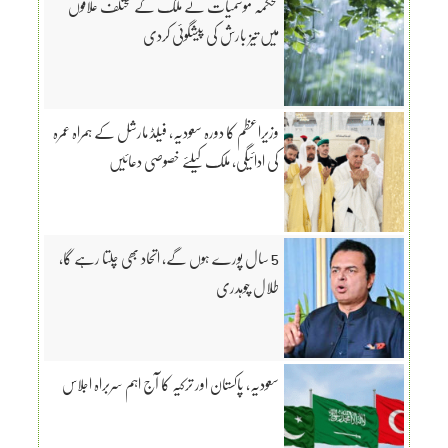
محکمہ موسمیات نے ملک کے مختلف علاقوں
میں تیز بارش کی پیشگوئی کردی
وزیراعظم کا دورہ سعودیہ، فیلڈ مارشل کے ہمراہ عمرہ
کی ادائیگی، ملک کیلئے خصوصی دعائیں
5 سال پورے ہوں گے، اتحاد بھی چلتا رہے گا،
طلال چوہدری
سعودیہ، پاکستان اور ترکیہ کا آج اہم سربراہ اجلاس