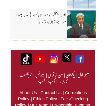
افغان دہشتگرد نیٹ ورکس کو بھارتی مالی سپورٹ
میسر ہے، ترجمان دفتر خارجہ
صفحہ اول
|
پاکستان
|
بین الاقوامی
|
سپورٹس
|
انٹرٹینمنٹ
|
کاروبار
|
دلچسپ و عجیب
|
|
About Us
Contact Us
Corrections
|
|
Policy
Ethics Policy
Fact-Checking
|
|
Policy
Our Team
Ownership, Funding,