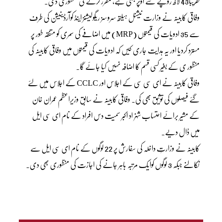
تقریباً43 لاکھ روپے سے اوپر بنتی ہے، مقرر کرنے کی منظوری دی۔
وفاقی کابینہ نے وزارت نیشنل ہیلتھ سروسز ریگولیشنز اینڈ کوآرڈینیشن کی طرف
سے 35 ادویات کی قیمتوں (MRP) میں اضافے کی سمری کو متفقہ طور پر
مسترد کردیا اور یہ ہدایت جاری کیں کہ ادویات کی قیمتوں میں وفاقی کابینہ کی
منظور ی کے بغیر کسی قسم کا اضافہ نہیں کیا جائے گا۔
وفاقی کابینہ نے ای سی سی کے اجلاس اور CCLC کے اجلاس میں لئے
گئے فیصلوں کی توثیق بھی کی۔ وفاقی کابینہ نے سابق وزیراعظم عمران خان
کے مشیر برائے احتساب شہزاد اکبر سمیت دس افراد کے نام ای سی ایل
میں ڈال دیے۔
کابینہ نے وزارتِ داخلہ کی سفارش پر 22 لوگوں کے نام ای سی ایل سے
نکالنے جبکہ 3 لوگوں کوایک مرتبہ باہر جانے کی اجازت کی منظوری بھی دی۔