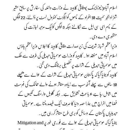
اسلام آباد(نیوزڈیسک)وفاقی کابینہ نے وزارتِ داخلہ کی سفارش پر سابق مشیر
شہزاد اکبر سمیت 10 افراد کے ناموں کو ایگزٹ کنٹرول لِسٹ پر ڈالنے، 22 لوگوں
کے نام ای سی ایل سے نکالنے جبکہ 3 لوگوں کوایک مرتبہ اجازت کی
منظوری دے دی۔
وزیراعظم شہباز شریف کی زیرِ صدارت وفاقی کابینہ کا اجلاس وزیراعظم ہاؤس
اسلام آباد میں منعقد ہوا ۔ کابینہ کو وزراتِ موسمیاتی تبدیلی کی طرف سے ملک
میں موسمیاتی تبدیلی کے اثرات پر تفصیلی بریفنگ دی گئی۔
کابینہ کو بتایا گیا کہ پاکستان موسمیاتی تبدیلی کے اثرات کے حوالے سے پچھلے
10 سالوں سے پہلے آٹھ سب سے زیادہ متاثر ہونے والے ممالک کی فہرست
میں شامل رہا ہے جو باعثِ تشویش ہے۔ جبکہ گلوبل وارمنگ گیسوں کے
فضا میں اخراج میں ہمارا حصہ دنیا کا صرف ایک فیصد بنتا ہے۔موسمیاتی
تبدیلیاں پاکستان کے وسائل کو بری طرح متاثر کررہی ہیں۔
بتایا گیا کہ موسمیاتی تبدیلی کے حوالے سے فورری طور پر Mitigation and