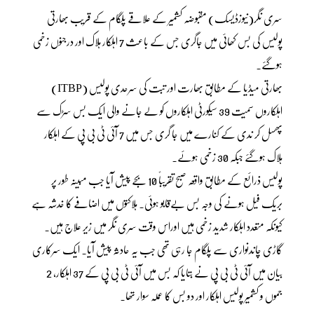
سری نگر(نیوزڈیسک) مقبوضہ کشمیر کے علاقے پلگام کے قریب بھارتی
پولیس کی بس کھائی میں جاگری جس کے باعث 7 اہلکار ہلاک اور درجنوں زخمی
ہوگئے۔
بھارتی میڈیا کے مطابق بھارت اور تبت کی سرحدی پولیس (ITBP)
اہلکاروں سمیت 39 سیکورٹی اہلکاروں کو لے جانے والی ایک بس سڑک سے
پھسل کر ندی کے کنارے میں جا گری جس میں 7 آئی ٹی بی پی کے اہلکار
ہلاک ہوگئے جبکہ 30 زخمی ہوئے۔
پولیس ذرائع کے مطابق واقعہ صبح تقریباً 10 بجے پیش آیا جب مبینہ طور پر
بریک فیل ہونے کی وجہ بس بےقابو ہوئی۔ ہلاکتوں میں اضافے کا خدشہ ہے
کیونکہ متعدد اہلکار شدید زخمی ہیں اوراس وقت سری نگر میں زیر علاج ہیں۔
گاڑی چاندنواری سے پلگام جا رہی تھی جب یہ حادثہ پیش آیا۔ ایک سرکاری
بیان میں آئی ٹی بی پی نے بتایا کہ بس میں آئی ٹی بی پی کے 37 اہلکار، 2
جموں و کشمیر پولیس اہلکار اور دو بس کا عملہ سوار تھا۔