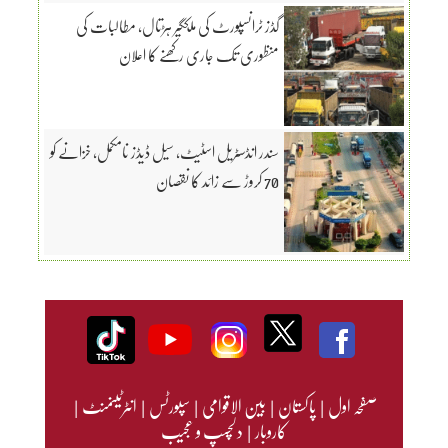
گڈز ٹرانسپورٹ کی ملکگیر ہڑتال، مطالبات کی
منظوری تک جاری رکھنے کا اعلان
سندر انڈسٹریل اسٹیٹ، سیل ڈیڈز نامکمل، خزانے کو
70 کروڑ سے زائد کا نقصان
صفحہ اول
|
پاکستان
|
بین الاقوامی
|
سپورٹس
|
انٹرٹینمنٹ
|
کاروبار
|
دلچسپ و عجیب