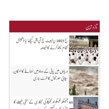
تازہ ترین
حج 2027: پرائیویٹ حج آپریشن کیلئے نیا ڈیجیٹل
نظام نافذ کرنے کا فیصلہ
دریاؤں میں پانی کے بہاؤ میں اضافے کا امکان،
سیلابی صورتحال کا الرٹ جاری
آئیسکو، فیسکو اور گیپکو کی نجکاری کے حتمی فیصلے کا
اختیار کابینہ کمیٹی کے سپرد