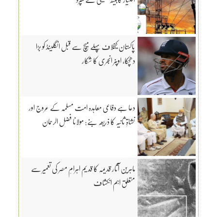
پاکستان کیخلاف پہلے میچ سے قبل انگلینڈ کو بڑا
دھچکا، اوپنر انجری کا شکار
دعا ہے دفاعی معاہدہ امت مسلمہ کے عروج اور
نشاۃِ ثانیہ کا ذریعہ بنے: مولانا فضل الرحمان
ماہرین آثار قدیمہ کا قدیم اہرامِ مصر کی تعمیر سے
متعلق اہم انکشاف