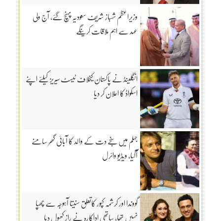
وزیراعظم شہباز شریف سعودیہ پہنچ گئے، آج ولی
عہد سے اہم ملاقات کرینگے
انگلینڈ نے پاکستان کیخلاف ٹیسٹ سیریز کیلئے اپنے
اسکواڈ کا اعلان کر دیا
جہلم میں سنجے دت کے والد کا آبائی گھر سامنے
آگیا، ویڈیو وائرل
گووندا اور کرشمہ کپور کاتعلق سنیتا آہوجہ سے چھپا
نہیں تھا، ساتھی اداکارہ نے راز کھول دیا