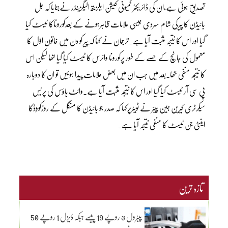
تصدیق ہوئی ہے،ان کی ڈائریکٹر کمیونی کیشن ایلزبتھ الیگزینڈر نےبتایا کہ جِل
بائیڈن کا پیرکی شام سردی جیسی علامات ظاہرہونے کے بعدکوروناکا ٹیسٹ کیا
گیا اور اس کا نتیجہ مثبت آیا ہے۔ترجمان نے کہا کہ پیر کو دن میں خاتون اوّل کا
معمول کی جانچ کے حصے کے طور پرکورونا وائرس کا ٹیسٹ کیا گیا تھا لیکن اس
کا نتیجہ منفی تھا۔بعد میں جب ان میں بعض علامات پیدا ہوئیں تو ان کا دوبارہ
پی سی آر ٹیسٹ کیا گیا اور اس کا نتیجہ مثبت آیا ہے۔وائٹ ہاؤس کی پریس
سیکرٹری کیرین جین پیئر نے ٹویٹرپرکہا کہ صدر جو بائیڈن کا منگل کے روزکووِڈکا
اینٹی جن ٹیسٹ کا منفی نتیجہ آیا ہے۔
تازہ ترین
پیٹرول 3 روپے 19 پیسے جبکہ ڈیزل 1 روپے 50