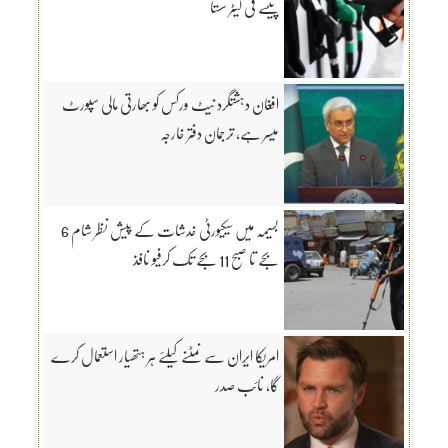
پیسے فی لیٹر سستا
افغان دہشتگرد نیٹ ورکس کو بھارتی مالی سپورٹ
میسر ہے، ترجمان دفتر خارجہ
بسیمہ میں سیکیورٹی خدشات کے پیش نظر شام 6
بجے تا صبح 11 بجے تک کرفیو نافذ
امریکا ایران سے نمٹنے کیلئے ہر ہتھیار استعمال کرے
گا، نائب صدر