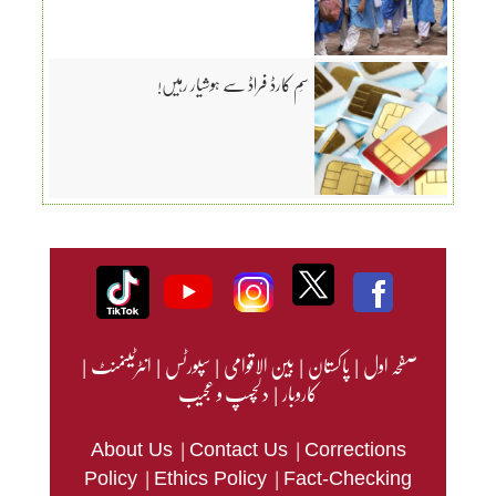
سِم کارڈ فراڈ سے ہوشیار رہیں!
صفحہ اول
|
پاکستان
|
بین الاقوامی
|
سپورٹس
|
انٹرٹینمنٹ
|
کاروبار
|
دلچسپ و عجیب
|
|
About Us
Contact Us
Corrections
|
|
Policy
Ethics Policy
Fact-Checking