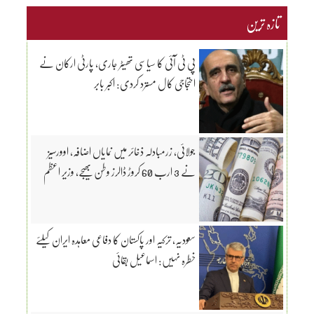
تازہ ترین
پی ٹی آئی کا سیاسی تھیٹر جاری، پارٹی ارکان نے
احتجاجی کال مسترد کردی: اکبر بابر
جولائی، زرمبادلہ ذخائر میں نمایاں اضافہ، اوورسیز
نے 3 ارب 60 کروڑ ڈالرز وطن بھیجے، وزیر اعظم
سعودیہ، ترکیہ اور پاکستان کا دفاعی معاہدہ ایران کیلئے
خطرہ نہیں: اسماعیل بقائی