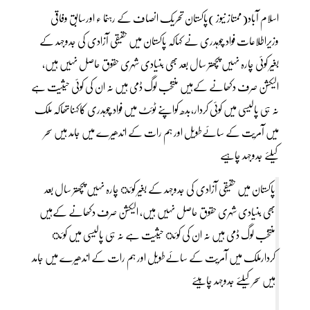
اسلام آباد(ممتاز نیوز )پاکستان تحریک انصاف کے رہنما ء اورسابق وفاقی
وزیراطلاعات فواد چوہدری نے کہاکہ پاکستان میں حقیقی آزادی کی جدوجہد کے
بغیر کوئی چارہ نہیں پچھتر سال بعد بھی بنیادی شہری حقوق حاصل نہیں ہیں،
الیکشن صرف دکھانے کےہیں منتخب لوگ ڈمی ہیں نہ ان کی کوئی حیثیت ہے
نہ ہی پالیسی میں کوئی کردار،بدھ کواپنے ٹوئٹ میں فواد چوہدری کاکہناتھاکہ ملک
میں آمریت کے سائےطویل اور ہم رات کے اندھیرے میں جامد ہیں سحر
کیلئے جدوجہد چاہیے
پاکستان میں حقیقی آزادی کی جدوجہد کے بغیر کوئ چارہ نہیں پچھتر سال بعد
بھی بنیادی شہری حقوق حاصل نہیں ہیں، الیکشن صرف دکھانے کےہیں
منتخب لوگ ڈمی ہیں نہ ان کی کوئ حیثیت ہے نہ ہی پالیسی میں کوئ
کردارملک میں آمریت کے سائےطویل اور ہم رات کے اندھیرے میں جامد
ہیں سحر کیلئے جدوجہد چاہیئے