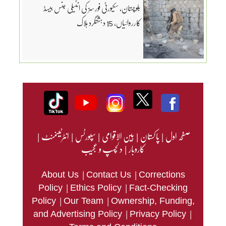
بلوچستان، سکیورٹی فورسز کی انٹیلی جنس بیسڈ
کارروائیاں، 15 دہشتگرد ہلاک
صفحہ اول
|
پاکستان
|
بین الاقوامی
|
سپورٹس
|
انٹرٹینمنٹ
|
کاروبار
|
دلچسپ و عجیب
|
|
About Us
Contact Us
Corrections
|
|
Policy
Ethics Policy
Fact-Checking
|
|
Policy
Our Team
Ownership, Funding,
|
|
and Advertising Policy
Privacy Policy