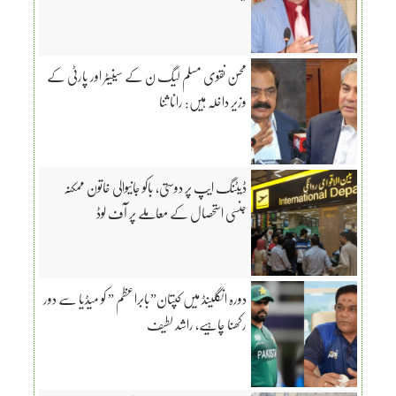
محسن نقوی مسلم لیگ ن کے سینیٹر اور پارٹی کے
وزیر داخلہ ہیں: رانا ثنا
ڈیٹنگ ایپ پر دوستی، باکو جانیوالی خاتون ممکنہ
جنسی استحصال کے معاملے پر آف لوڈ
دورہ انگلینڈ میں کپتان”بابراعظم ” کو میڈیا سے دور
رکھنا چاہیے، راشد لطیف