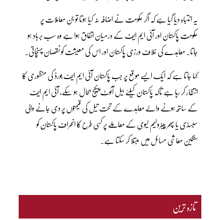
یہ انتباہ دیا گیا ہے کہ اگر حکومت نے اضافہ نہ کیا ہوتا تو جن معاملات پر
حکومتِ پاکستان اور آئی ایم ایف کے درمیان اتفاق ہوا ہے وہ سب برباد ہو
جاتا۔ معاہدے کی خلاف ورزی پاکستان اور اس کی معیشت کو نقصان پہنچاتی۔
کہا جاتا ہے کہ ایک ایسے موقع پر جب پاکستان آئی ایم ایف بورڈ کی منظوری کا
انتظار کر رہا ہے تاکہ پاکستان کیلئے بیل آئوٹ پیکیج بحال ہو سکے، آئی ایم ایف
کے ساتھ ہونے والے معاہدے کے تحت تیل کی قیمتوں پر دی جانے والی
سبسڈی یا پھر پیٹرولیم لیوی کے معاملے پر کسی طرح کا انحراف پاکستان کو
سنگین معاشی مسائل میں مبتلا کر سکتا ہے۔
تازہ ترین