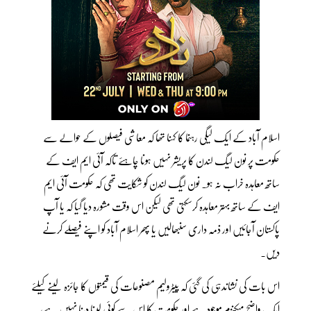
اسلام آباد کے ایک لیگی رہنما کا کہنا تھا کہ معاشی فیصلوں کے حوالے سے
حکومت پر نون لیگ لندن کا پریشر نہیں ہونا چاہئے تاکہ آئی ایم ایف کے
ساتھ معاہدہ خراب نہ ہو۔ نون لیگ لندن کو شکایت تھی کہ حکومت آئی ایم
ایف کے ساتھ بہتر معاہدہ کرسکتی تھی لیکن اس وقت مشورہ دیا گیا کہ یا آپ
پاکستان آجائیں اور ذمہ داری سنبھالیں یا پھر اسلام آباد کو اپنے فیصلے کرنے
دیں۔
اس بات کی نشاندہی کی گئی کہ پیٹرولیم مصنوعات کی قیمتوں کا جائزہ لینے کیلئے
ایک واضح میکنزم موجود ہے اور حکومت کا اس سے کوئی لینا دینا نہیں ہے،