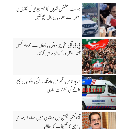
بھارت:مشتعل شہریوں کا ممتا بینرجی کی گاڑی پر
اینٹوں سے حملہ، بال بال بچ گئیں
پی ٹی آئی احتجاج؛ دونوں بازوؤں سے محروم شخص
تشدد و پتھرائو کے الزام میں گرفتار
میرپور خاص: گھر میں فائرنگ، لڑکی لڑکا جاں بحق،
واقعے کی تحقیقات جاری
آزادکشمیر الیکشن میں دھاندلی نہیں دھاندلا،چوہدری
یاسین کا تحقیقات کا مطالبہ