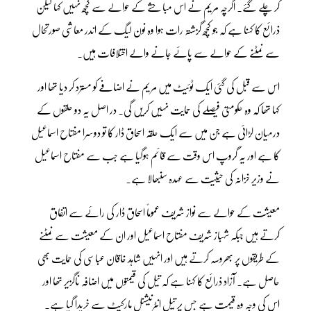
کر چلے گئے۔ اگرچہ مریم نے اس مباحثے کے حوالے سے کچھ نہیں کہا لیکن
ذرائع کا کہنا ہے کہ جو کچھ گزشتہ رات ہوا وہ نون لیگ کے اندر معاشی صورتحال
سے نمٹنے کے حوالے سے پائے جانے والے اختلافات ہیں۔
اس سے قبل کی گئی ایک ٹوئیٹ میں مریم نے اضافے کو مسترد کر دیا تھا اور
کہا تھا کہ وہ حکومتی فیصلے کی حمایت نہیں کریں گی۔ در اصل یہ دو حلقوں کے
درمیان لڑائی ہے جن میں سے ایک حلقہ اسحاق ڈار کا تو دوسرا مفتاح اسماعیل
کا ہے اور یہ گروپ اس وقت سے قائم ہوگیا ہے جب سے مفتاح اسماعیل
نے وزیر خزانہ کی حیثیت سے عہدہ سنبھالا ہے۔
معیشت کے حوالے سے نواز شریف عموماً اسحاق ڈار کی رائے سے اتفاق
کرتے ہیں جبکہ شہباز شریف مفتاح اسماعیل اور ان کے معیشت سے نمٹنے
کے طریقوں پر بھروسہ کرتے ہیں اور انہیں شاہد خاقان عباسی کی حمایت بھی
حاصل ہے۔ آزاد ذرائع کا کہنا ہے کہ تیل کی قیمتوں میں اضافہ ناگزیر تھا اور
اس کی وجہ وہ قیمت ہے جس پر تیل انٹرنیشنل مارکیٹ سے خریدا گیا ہے۔