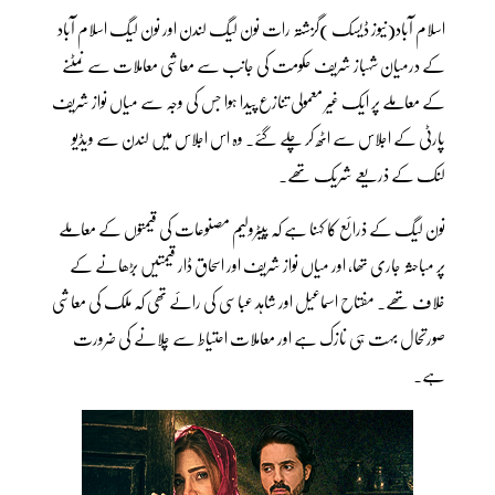
اسلام آباد(نیوز ڈیسک )گزشتہ رات نون لیگ لندن اور نون لیگ اسلام آباد
کے درمیان شہباز شریف حکومت کی جانب سے معاشی معاملات سے نمٹنے
کے معاملے پر ایک غیر معمولی تنازع پیدا ہوا جس کی وجہ سے میاں نواز شریف
پارٹی کے اجلاس سے اٹھ کر چلے گئے۔ وہ اس اجلاس میں لندن سے ویڈیو
لنک کے ذریعے شریک تھے۔
نون لیگ کے ذرائع کا کہنا ہے کہ پیٹرولیم مصنوعات کی قیمتوں کے معاملے
پر مباحثہ جاری تھا، اور میاں نواز شریف اور اسحاق ڈار قیمتیں بڑھانے کے
خلاف تھے۔ مفتاح اسماعیل اور شاہد عباسی کی رائے تھی کہ ملک کی معاشی
صورتحال بہت ہی نازک ہے اور معاملات احتیاط سے چلانے کی ضرورت
ہے۔