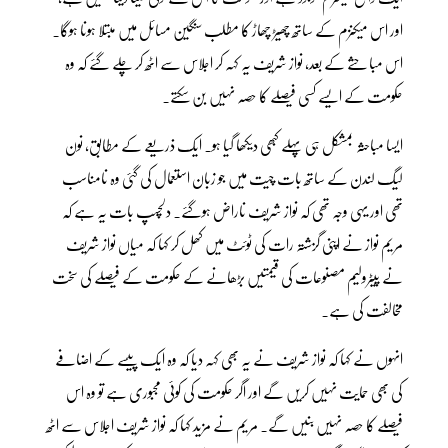
اور اس میکنزم کے ساتھ چھیڑ چھاڑ کا مطلب سنگین مسائل میں مبتلا ہونا ہوگا۔
اس مباحثے کے بعد، نواز شریف یہ کہہ کر اجلاس سے اٹھ کر چلے گئے کہ وہ
حکومت کے ایسے کسی فیصلے کا حصہ نہیں بن سکتے۔
ایسا مباحثہ بمشکل ہی پہلے کبھی دیکھا گیا ہو۔ ایک ذریعے کے مطابق، نون
لیگ لندن کے ساتھ بات چیت میں جو زبان استعمال کی گئی وہ نامناسب
تھی اور یہی وجہ تھی کہ نواز شریف ناراض ہوگئے۔ دلچسپ بات یہ ہے کہ
مریم نواز نے اپنی گزشتہ رات کی ٹوئٹ میں کھل کر کہا کہ میاں نواز شریف
نے پیٹرولیم مصنوعات کی قیمتیں بڑھانے کے حکومت کے فیصلے کی سخت
مخالفت کی ہے۔
انہوں نے کہا کہ نواز شریف نے یہ بھی کہہ دیا کہ وہ ایک پیسے کے اضافے
کی بھی حمایت نہیں کریں گے اور اگر حکومت کی کوئی مجبوری ہے تو وہ اس
فیصلے کا حصہ نہیں بنیں گے۔ مریم نے مزید کہا کہ نواز شریف اجلاس سے اٹھ