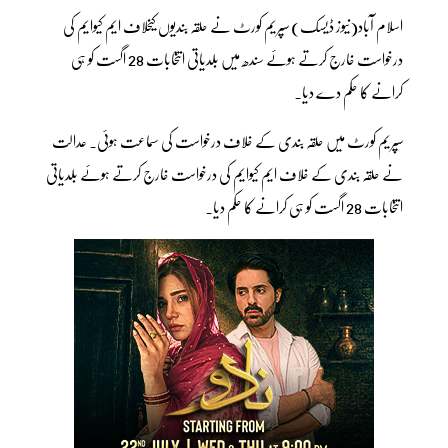
اسلام آباد(نیوز ڈیسک) سپریم کورٹ نے حلقہ بندیوں کیخلاف ایم کیوایم کی
درخواست خارج کرتے ہوئے سندھ میں بلدیاتی انتخابات 28 اگست کو ہی
کرانے کا حکم دے دیا۔
سپریم کورٹ میں حلقہ بندی کے خلاف درخواست کی سماعت ہوئی۔ عدالت
نے حلقہ بندی کے خلاف ایم کیوایم کی درخواست خارج کرتے ہوئے بلدیاتی
انتخابات 28 اگست کو ہی کرانے کا حکم دیا۔