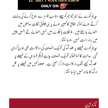
سپریم کورٹ نے ایم کیو ایم کو پہلے مناسب فورم سے رجوع کرنے کی ہدایت
کرتے ہوئے کہا کہ حقائق کا تعین ہونے پر ہی قانونی نکات عدالتوں میں
اٹھائے جا سکتے ہیں۔ جو نکات ہائیکورٹ میں نہیں اٹھائے گئے انہیں اپیل
میں براہ راست نہیں سنا جا سکتا۔
سپریم کورٹ فیصلے پر عملدرآمد کی تحریک انصاف کی درخواست بھی خارج کردی
گئی۔ عدالت کا کہنا تھا کہ تحریک انصاف چاہے تو یکم فروری کے فیصلے پر
عملدرآمد کیلئے الگ درخواست دائر کر سکتی ہے۔ موجودہ کیس میں فیصلے پر عمل
درآمد کا جائزہ نہیں لیا جا سکتا۔
تازہ ترین