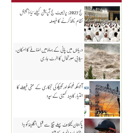
حج 2027: پرائیویٹ حج آپریشن کیلئے نیا ڈیجیٹل
نظام نافذ کرنے کا فیصلہ
دریاؤں میں پانی کے بہاؤ میں اضافے کا امکان،
سیلابی صورتحال کا الرٹ جاری
آئیسکو، فیسکو اور گیپکو کی نجکاری کے حتمی فیصلے کا
اختیار کابینہ کمیٹی کے سپرد
پاکستان کیخلاف پہلے میچ سے قبل انگلینڈ کو بڑا
دھچکا، اوپنر انجری کا شکار