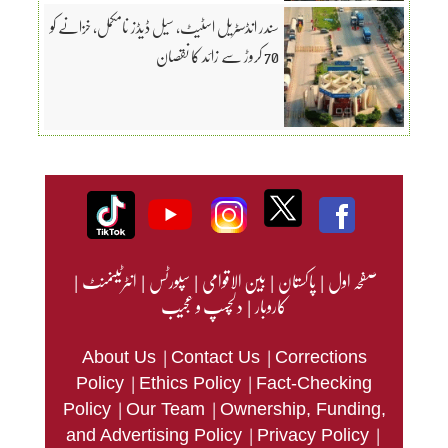
سندر انڈسٹریل اسٹیٹ، سیل ڈیڈز نامکمل، خزانے کو
70 کروڑ سے زائد کا نقصان
صفحہ اول
|
پاکستان
|
بین الاقوامی
|
سپورٹس
|
انٹرٹینمنٹ
|
کاروبار
|
دلچسپ و عجیب
|
|
About Us
Contact Us
Corrections
|
|
Policy
Ethics Policy
Fact-Checking
|
|
Policy
Our Team
Ownership, Funding,
|
|
and Advertising Policy
Privacy Policy