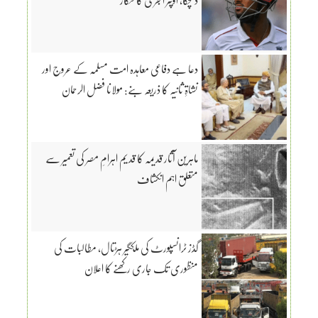
دعا ہے دفاعی معاہدہ امت مسلمہ کے عروج اور
نشاۃِ ثانیہ کا ذریعہ بنے: مولانا فضل الرحمان
ماہرین آثار قدیمہ کا قدیم اہرامِ مصر کی تعمیر سے
متعلق اہم انکشاف
گڈز ٹرانسپورٹ کی ملکگیر ہڑتال، مطالبات کی
منظوری تک جاری رکھنے کا اعلان