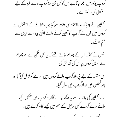
گروپ یونیورسل سمجھا جاتا ہے جس کو کسی بھی بلڈ گروپ والے فرد کے لیے
استعمال کیا جاسکتا ہے۔
محققین نے بتایا کہ ہمارا اعتماد اس وقت بڑھ گیا جب انزائمے کے استعمال سے
گردوں میں خون کے گروپ کا تعین کرنے والے اینٹی جینز بہت تیزی سے
ختم ہوگئے۔
انہوں نے کہا کہ اس کے بعد ہم جانتے تھے کہ یہ عمل ممکن ہے اور پھر ہم
نے انسانی گردوں پر اس کی آزمائش کی۔
اس مقصد کے لیے بی بلڈ گروپ والے گردوں میں انزائمے کو شامل کیا گیا اور
چند گھنٹوں میں وہ او گروپ میں بدل گیا۔
اب محققین کی جانب سے یہ دیکھا جائے گا کہ او گروپ میں منتقل کیے
جانے والے گردے کسی مریض کے جسم میں کیسے کام کرتے ہیں۔