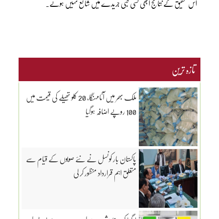
اس تحقیق کے نتائج ابھی کسی طبی جریدے میں شائع نہیں ہوئے۔
تازہ ترین
ملک بھر میں آٹامہنگا، 20 کلو تھیلے کی قیمت میں
100 روپے اضافہ ہوگیا
پاکستان بار کونسل نے نئے صوبوں کے قیام سے
متعلق اہم قرارداد منظور کر لی