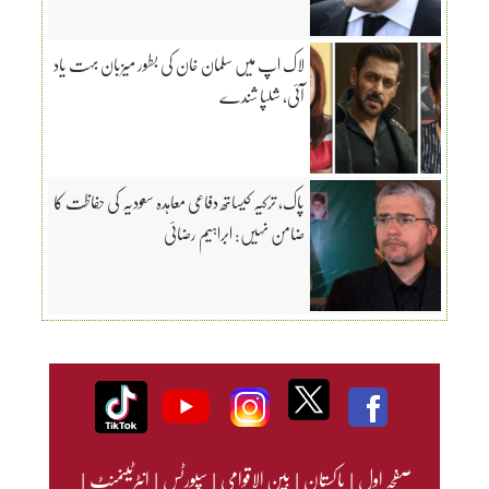
لاک اپ میں سلمان خان کی بطور میزبان بہت یاد
آئی، شلپا شندے
پاک، ترکیہ کیساتھ دفاعی معاہدہ سعودیہ کی حفاظت کا
ضامن نہیں: ابراہیم رضائی
صفحہ اول
|
پاکستان
|
بین الاقوامی
|
سپورٹس
|
انٹرٹینمنٹ
|