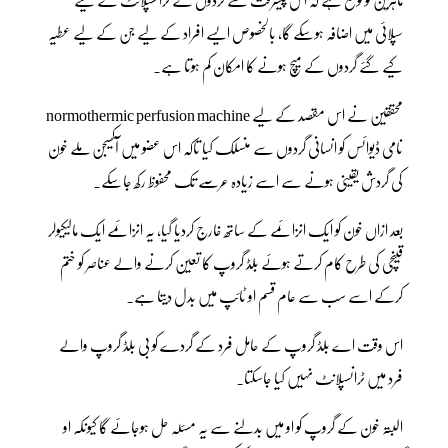
سپلائی میں اضافہ ہوسکے گا، بالخصوص ایسے افراد کے لیے جن کے لیے عطیہ
کیے گئے گردوں کے میچ ہونے کا امکان کم ہوتا ہے۔
محققین نے اس مقصد کے لیے normothermic perfusion machine
نامی ڈیوائس کو انسانی گردوں سے منسلک کیا تاکہ اس عضو میں آکسیجن ملے خون
کی گردش یقینی ہونے سے اسے زیادہ عرصے تک محفوظ رکھ جاسکے۔
بعد ازاں خون کو ایک انزائمے کے ساتھ خارج کردیا گیا، یہ انزائمے ایک مالیکیولر
قینچی کی طرح کام کرتے ہوئے بلڈ گروپ کا تعین کرنے والے عناصر کو ختم
کرکے اسے سب سے عام قسم او ٹائپ میں بدل دیتا ہے۔
اس وقت اے بلڈ گروپ کے حامل فرد کے گردے کو بی بلڈ گروپ والے
فرد میں ٹرانسپلانٹ نہیں کیا جاسکتا۔
البتہ خون کے گروپ کو او میں بدلنے سے یہ مسئلہ حل ہوجائے گا کیونکہ او