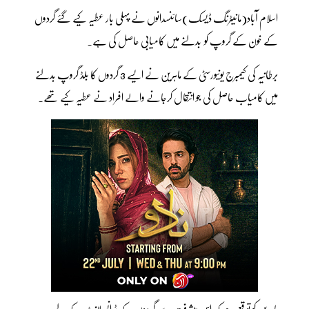
اسلام آباد(مانیٹرنگ ڈیسک)سائنسدانوں نے پہلی بار عطیہ کیے گئے گردوں
کے خون کے گروپ کو بدلنے میں کامیابی حاصل کی ہے۔
برطانیہ کی کیمبرج یونیورسٹی کے ماہرین نے ایسے 3 گردوں کا بلڈ گروپ بدلنے
میں کامیاب حاصل کی جو انتقال کرجانے والے افراد نے عطیہ کیے تھے۔
ماہرین کو توقع ہے کہ اس پیشرفت سے گردوں کے ٹرانسپلانٹ کے لیے