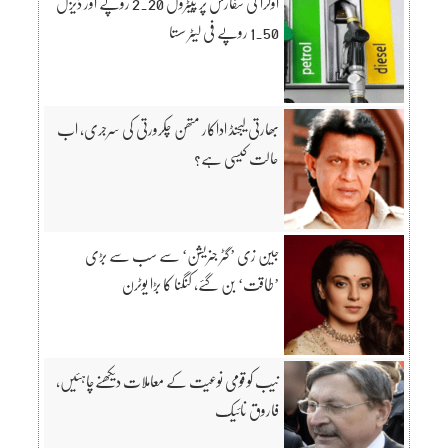
اوگرا کی سفارش پر پیٹرول 2.20 روپے اور ڈیزل
1.50 روپے فی لیٹر سستا
بھارتی لیجنڈ اداکار متھن چکرورتی کی سرجری، اب
حالت کیسی ہے؟
جین زی ’گٹر جنریشن‘ سے سب سے بڑی
’طاقت‘ بن گئے، کنگنا کا بڑا یوٹرن
نیب کو قومی نوعیت کے معاملات دیکھنےچاہئیں،
فاروق نائیک