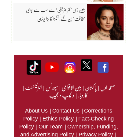
جین زی ’گٹر جنریشن‘ سے سب سے بڑی
’طاقت‘ بن گئے، کنگنا کا بڑا یوٹرن
صفحہ اول
|
پاکستان
|
بین الاقوامی
|
سپورٹس
|
انٹرٹینمنٹ
|
کاروبار
|
دلچسپ و عجیب
|
|
About Us
Contact Us
Corrections
|
|
Policy
Ethics Policy
Fact-Checking
|
|
Policy
Our Team
Ownership, Funding,
|
|
and Advertising Policy
Privacy Policy