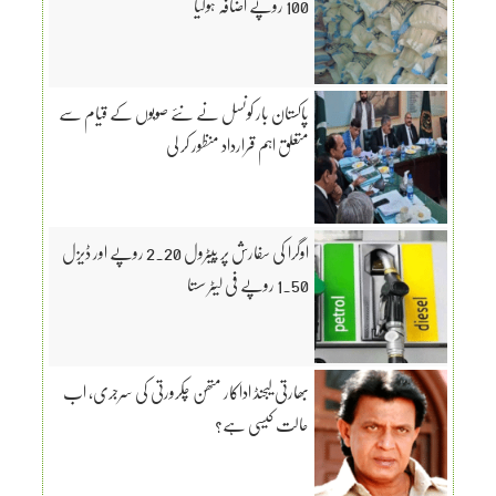
100 روپے اضافہ ہوگیا
پاکستان بار کونسل نے نئے صوبوں کے قیام سے
متعلق اہم قرارداد منظور کر لی
اوگرا کی سفارش پر پیٹرول 2.20 روپے اور ڈیزل
1.50 روپے فی لیٹر سستا
بھارتی لیجنڈ اداکار متھن چکرورتی کی سرجری، اب
حالت کیسی ہے؟