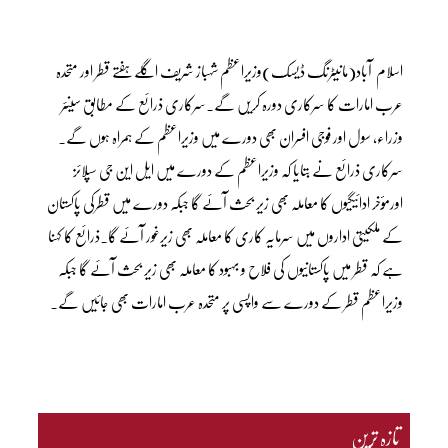
اسلام آباد(مانیٹرنگ ڈیسک)وزیراعظم شہباز شریف اگلے ہفتے قطر اور متحدہ
عرب امارات کا سرکاری دورہ کریں گے۔سرکاری ذرائع کے مطابق سینئر
وزراء، سول اور فوجی افسران بھی دورے میں وزیراعظم کے ہمراہ ہوں گے۔
سرکاری ذرائع نے بتایا کہ وزیراعظم کے دورے میں ایل این جی سپلائز
اورمؤخر ادائیگیوں کا معاملہ بھی زیر بحث آئے گا جبکہ دورے میں قطرکی پاکستان
کے ملکیتی اداروں میں سرمایہ کاری کا معاملہ بھی زیرغور آئے گا۔ذرائع کا کہنا
ہے کہ قطر میں پاکستانیوں کی فلاح و بہبود کا معاملہ بھی زیر بحث آئے گا جبکہ
وزیراعظم قطر کے دورے سے واپسی پر متحدہ عرب امارات بھی جائیں گے۔
تازہ ترین