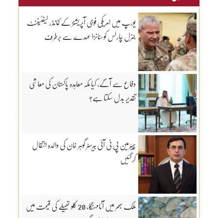
یورپ میں امریکی فوجی آپریشنز کے کمانڈر لیفٹیننٹ
جنرل چارلس کوسٹانزا عہدے سے برطرف
دفاع سے آگے، کیا مکہ معاہدہ پاکستان کی معاشی
تقدیر بدل سکتا ہے؟
چیئرمین پی ٹی آئی بیرسٹر گوہر خان کی والدہ انتقال
کرگئیں
ملک بھر میں آٹامہنگا، 20 کلو تھیلے کی قیمت میں